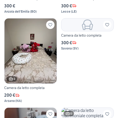
300 €
300 €
Anzola dell'Emilia
(
BO
)
Lecce
(
LE
)
Camera da letto completa
300 €
Savona
(
SV
)
4
Camera da letto completa
200 €
Arzano
(
NA
)
6