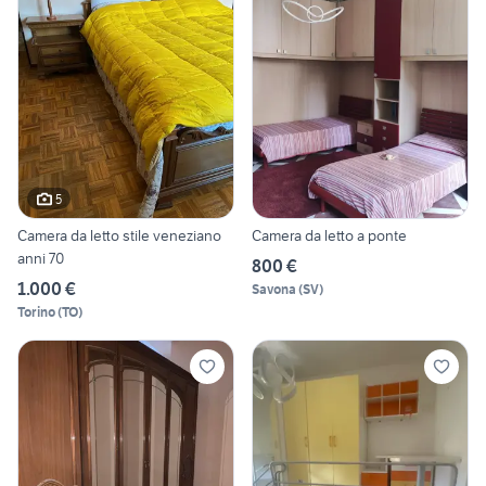
5
Camera da letto stile veneziano
Camera da letto a ponte
anni 70
800 €
1.000 €
Savona
(
SV
)
Torino
(
TO
)