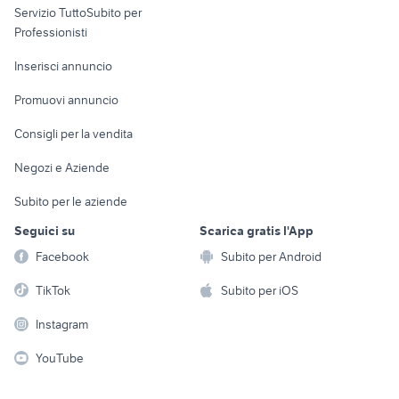
Servizio TuttoSubito per
persona
Informatica
Animali
Professionisti
Arredamento e
Console e
Accessori per
Casalinghi
Inserisci annuncio
Videogiochi
animali
Elettrodomestici
Promuovi annuncio
Audio/Video
Musica e Film
Giardino e Fai da te
Consigli per la vendita
Fotografia
Libri e Riviste
Abbigliamento e
Negozi e Aziende
Telefonia
Strumenti Musicali
Accessori
Subito per le aziende
Sports
Tutto per i bambini
Seguici su
Scarica gratis l'App
Biciclette
Facebook
Subito per Android
Collezionismo
TikTok
Subito per iOS
Instagram
YouTube