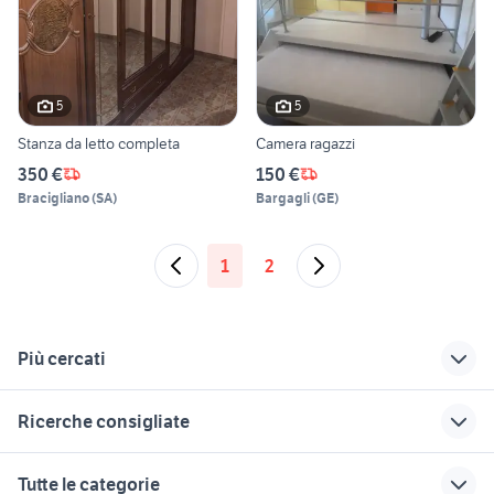
5
5
Stanza da letto completa
Camera ragazzi
350 €
150 €
Bracigliano
(
SA
)
Bargagli
(
GE
)
1
2
Più cercati
Correlati
Richerche simili
Suggerimenti
Ricerche consigliate
camera da letto anni
camere da letto
camere da letto
50
nardo
monterotondo
kallax
tavolo da falegname antico
Tutte le categorie
husqvarna 300 2t
camere da letto
cucine usate