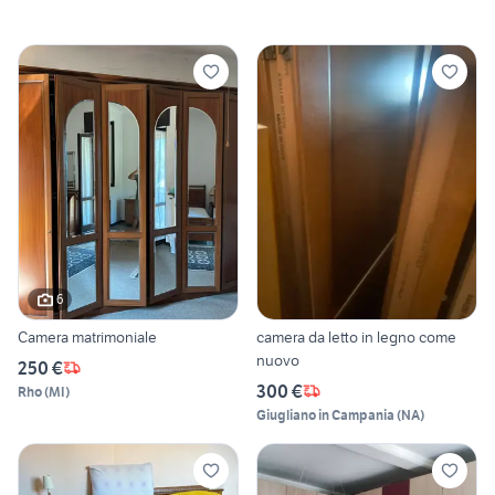
6
Camera matrimoniale
camera da letto in legno come
nuovo
250 €
300 €
Rho
(
MI
)
Giugliano in Campania
(
NA
)