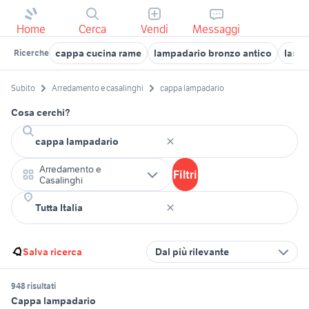
Home
Cerca
Vendi
Messaggi
cappa cucina rame
lampadario bronzo antico
lampa
Ricerche
Subito
Arredamento e casalinghi
cappa lampadario
Cosa cerchi?
Arredamento e
Filtri
Casalinghi
Salva ricerca
Dal più rilevante
948 risultati
Cappa lampadario