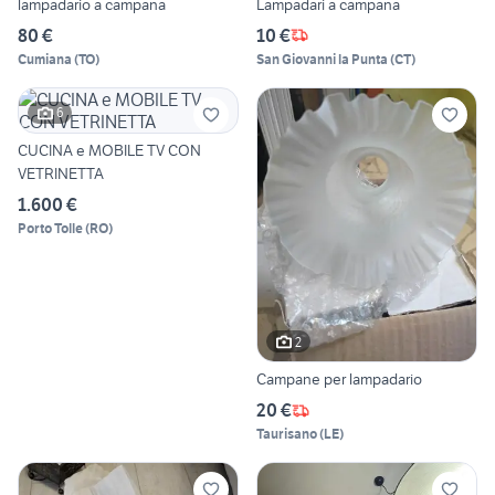
lampadario a campana
Lampadari a campana
80 €
10 €
Cumiana
(
TO
)
San Giovanni la Punta
(
CT
)
6
CUCINA e MOBILE TV CON
VETRINETTA
1.600 €
Porto Tolle
(
RO
)
2
Campane per lampadario
20 €
Taurisano
(
LE
)