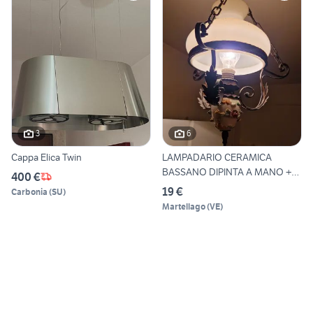
3
6
Cappa Elica Twin
LAMPADARIO CERAMICA
BASSANO DIPINTA A MANO +
400 €
CAPPA
19 €
Carbonia
(
SU
)
Martellago
(
VE
)