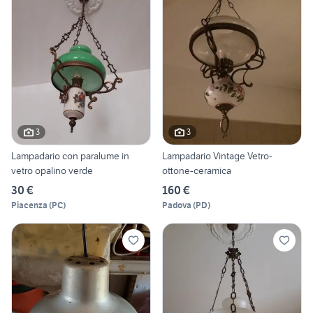
3
3
Lampadario con paralume in
Lampadario Vintage Vetro-
vetro opalino verde
ottone-ceramica
30 €
160 €
Piacenza
(
PC
)
Padova
(
PD
)