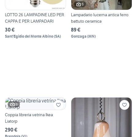
6
LOTTO 26 LAMPADINE LED PER
Lampadario lucerna antica ferro
CAPPA E PER LAMPADARI
battuto ceramica
30 €
89 €
Sant'Egidio del Monte Albino
(
SA
)
Gonzaga
(
MN
)
6
Coppia libreria vetrina Ikea
Liatorp
290 €
Brendola
(
VI
)