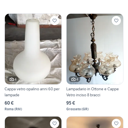
4
4
Cappa vetro opalino anni 60 per
Lampadario in Ottone e Cappe
lampade
Vetro inciso 8 bracci
60 €
95 €
Roma
(
RM
)
Grosseto
(
GR
)