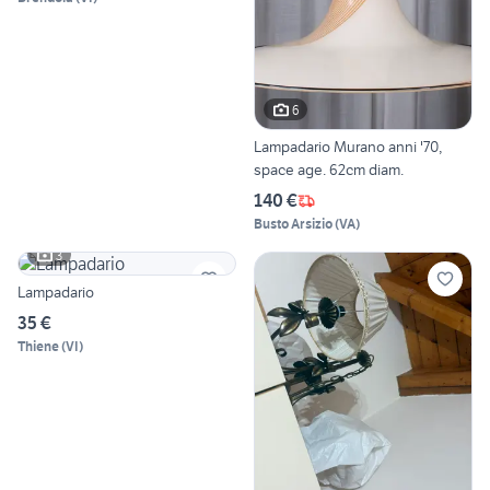
6
Lampadario Murano anni '70,
space age. 62cm diam.
140 €
Busto Arsizio
(
VA
)
3
Lampadario
35 €
Thiene
(
VI
)