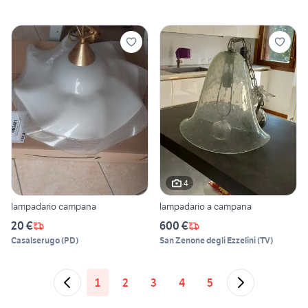
4
lampadario campana
lampadario a campana
20 €
600 €
Casalserugo
(
PD
)
San Zenone degli Ezzelini
(
TV
)
1
2
3
4
5