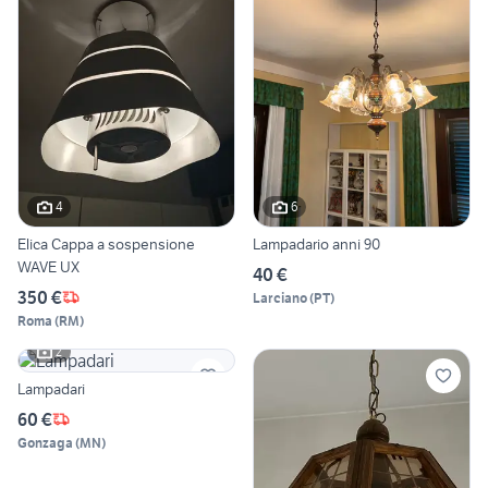
4
6
Elica Cappa a sospensione
Lampadario anni 90
WAVE UX
40 €
350 €
Larciano
(
PT
)
Roma
(
RM
)
2
Lampadari
60 €
Gonzaga
(
MN
)