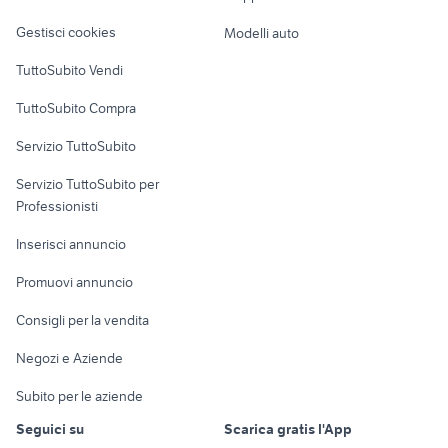
set da giardino usato
Veicoli commerciali
provincia
altro
Gestisci cookies
Modelli auto
Case vacanza
TuttoSubito Vendi
Uffici e Locali
TuttoSubito Compra
commerciali
Servizio TuttoSubito
elettronica
per la casa e la
sports e hobby
Servizio TuttoSubito per
persona
Informatica
Animali
Professionisti
Arredamento e
Console e
Accessori per
Casalinghi
Inserisci annuncio
Videogiochi
animali
Elettrodomestici
Promuovi annuncio
Audio/Video
Musica e Film
Giardino e Fai da te
Consigli per la vendita
Fotografia
Libri e Riviste
Abbigliamento e
Negozi e Aziende
Telefonia
Strumenti Musicali
Accessori
Subito per le aziende
Sports
Tutto per i bambini
Seguici su
Scarica gratis l'App
Biciclette