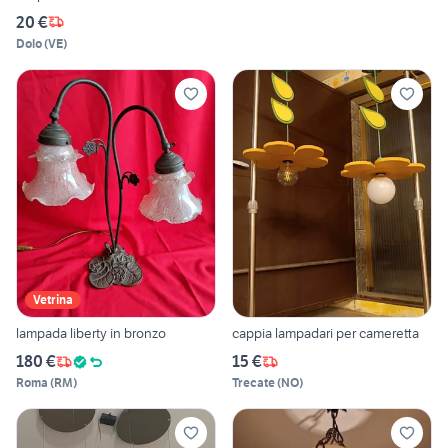
20 €
Dolo
(
VE
)
Vetrina
lampada liberty in bronzo
cappia lampadari per cameretta
180 €
15 €
Roma
(
RM
)
Trecate
(
NO
)