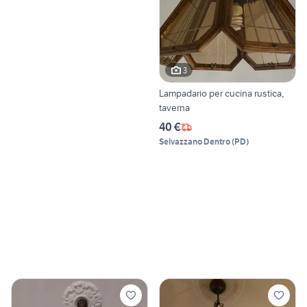
3
Lampadario per cucina rustica,
taverna
40 €
Selvazzano Dentro
(
PD
)