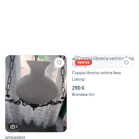
Vetrina
Coppia libreria vetrina Ikea
Liatorp
290 €
Brendola
(
VI
)
6
lampadario