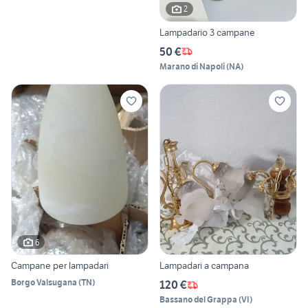
2
Lampadario 3 campane
50 €
Marano di Napoli
(
NA
)
6
Campane per lampadari
Lampadari a campana
Borgo Valsugana
(
TN
)
120 €
Bassano del Grappa
(
VI
)