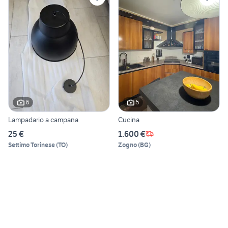
6
5
Lampadario a campana
Cucina
25 €
1.600 €
Settimo Torinese
(
TO
)
Zogno
(
BG
)