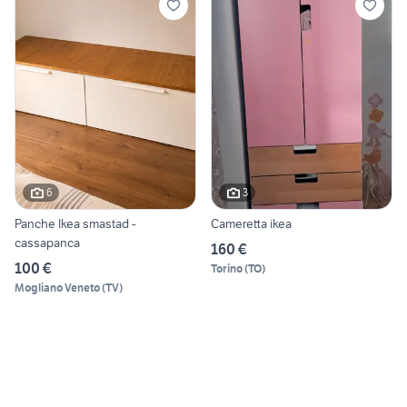
6
3
Panche Ikea smastad -
Cameretta ikea
cassapanca
160 €
100 €
Torino
(
TO
)
Mogliano Veneto
(
TV
)