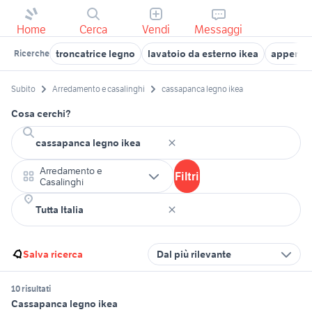
Home
Cerca
Vendi
Messaggi
troncatrice legno
lavatoio da esterno ikea
appendiab
Ricerche
Subito
Arredamento e casalinghi
cassapanca legno ikea
Cosa cerchi?
Arredamento e
Filtri
Casalinghi
Salva ricerca
Dal più rilevante
10 risultati
Cassapanca legno ikea