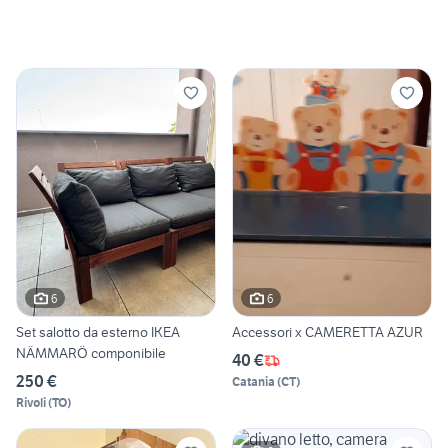
6
6
Set salotto da esterno IKEA
Accessori x CAMERETTA AZUR
NÄMMARÖ componibile
40 €
250 €
Catania
(
CT
)
Rivoli
(
TO
)