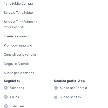
TuttoSubito Compra
commerciali
Servizio TuttoSubito
elettronica
per la casa e la
sports e hobby
Servizio TuttoSubito per
persona
Informatica
Animali
Professionisti
Arredamento e
Console e
Accessori per
Casalinghi
Inserisci annuncio
Videogiochi
animali
Elettrodomestici
Promuovi annuncio
Audio/Video
Musica e Film
Giardino e Fai da te
Consigli per la vendita
Fotografia
Libri e Riviste
Abbigliamento e
Negozi e Aziende
Telefonia
Strumenti Musicali
Accessori
Subito per le aziende
Sports
Tutto per i bambini
Seguici su
Scarica gratis l'App
Biciclette
Facebook
Subito per Android
Collezionismo
TikTok
Subito per iOS
Instagram