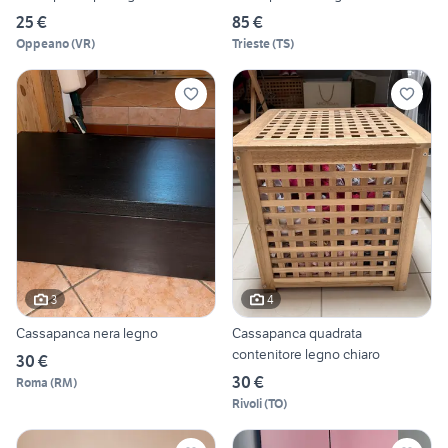
25 €
85 €
Oppeano
(
VR
)
Trieste
(
TS
)
3
4
Cassapanca nera legno
Cassapanca quadrata
contenitore legno chiaro
30 €
30 €
Roma
(
RM
)
Rivoli
(
TO
)