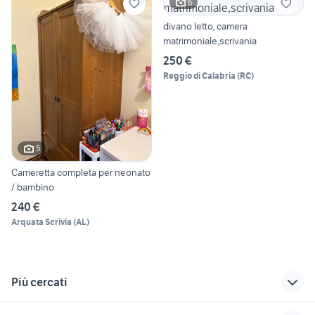
6
divano letto, camera
matrimoniale,scrivania
250 €
Reggio di Calabria
(
RC
)
5
Cameretta completa per neonato
/ bambino
240 €
Arquata Scrivia
(
AL
)
Più cercati
Correlati
Richerche simili
Suggerimenti