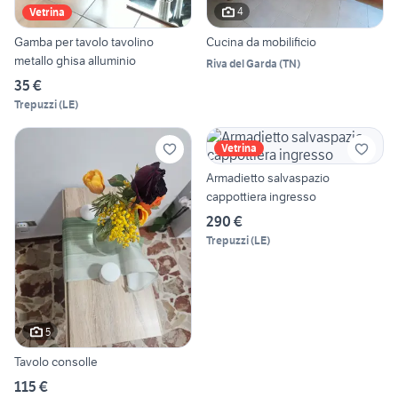
4
Vetrina
Gamba per tavolo tavolino
Cucina da mobilificio
metallo ghisa alluminio
Riva del Garda
(
TN
)
35 €
Trepuzzi
(
LE
)
Vetrina
Armadietto salvaspazio
cappottiera ingresso
290 €
Trepuzzi
(
LE
)
5
Tavolo consolle
115 €