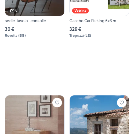
6
Vetrina
sedie..tavolo . consolle
Gazebo Car Parking 6x3 m
30 €
329 €
Rovetta
(
BG
)
Trepuzzi
(
LE
)