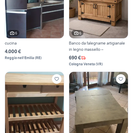
6
6
cucina
Banco da falegname artigianale
in legno massello –
4.000 €
690 €
Reggio nell'Emilia
(
RE
)
Cologna Veneta
(
VR
)