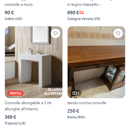
consolle a muro.
in legno massello –
90 €
690 €
Udine
(
UD
)
Cologna Veneta
(
VR
)
2
Vetrina
Consolle allungabile a 3 mt
tavolo cucina consolle
allunghe all'interno
250 €
369 €
Roma
(
RM
)
Trepuzzi
(
LE
)