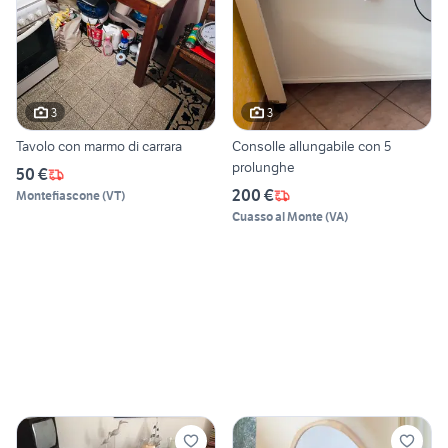
3
3
Tavolo con marmo di carrara
Consolle allungabile con 5
prolunghe
50 €
200 €
Montefiascone
(
VT
)
Cuasso al Monte
(
VA
)