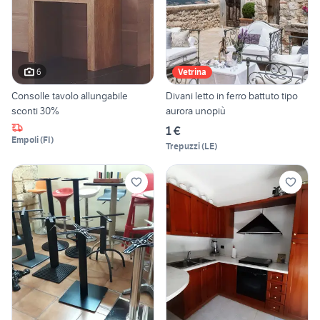
6
Vetrina
Consolle tavolo allungabile
Divani letto in ferro battuto tipo
sconti 30%
aurora unopiù
1 €
Empoli
(
FI
)
Trepuzzi
(
LE
)