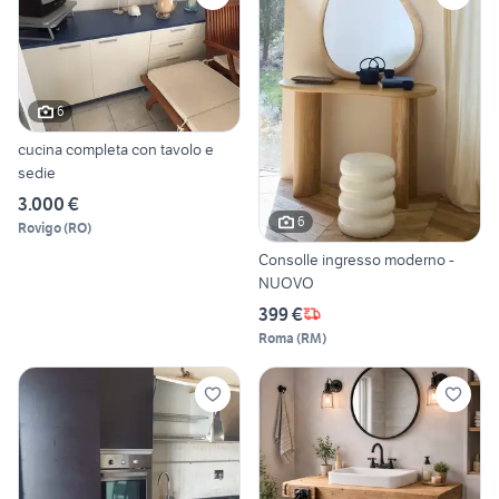
6
cucina completa con tavolo e
sedie
3.000 €
6
Rovigo
(
RO
)
Consolle ingresso moderno -
NUOVO
399 €
Roma
(
RM
)