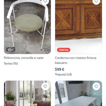
6
Vetrina
Poltroncina, consolle e varie
Credenza con intarsio finitura
bassano
Torino
(
TO
)
599 €
Trepuzzi
(
LE
)