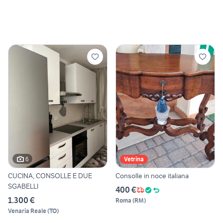
6
Vetrina
CUCINA, CONSOLLE E DUE
Consolle in noce italiana
SGABELLI
400 €
1.300 €
Roma
(
RM
)
Venaria Reale
(
TO
)