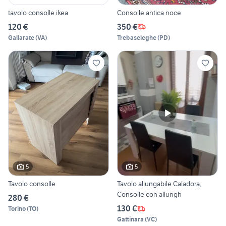
tavolo consolle ikea
Consolle antica noce
120 €
350 €
Gallarate
(
VA
)
Trebaseleghe
(
PD
)
5
5
Tavolo consolle
Tavolo allungabile Caladora,
Consolle con allungh
280 €
130 €
Torino
(
TO
)
Gattinara
(
VC
)