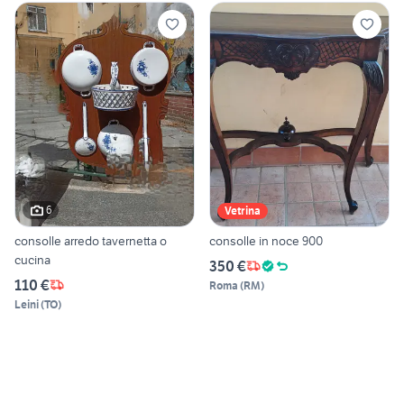
6
Vetrina
consolle arredo tavernetta o
consolle in noce 900
cucina
350 €
110 €
Roma
(
RM
)
Leini
(
TO
)