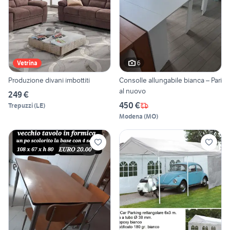
6
Vetrina
Produzione divani imbottiti
Consolle allungabile bianca – Pari
al nuovo
249 €
450 €
Trepuzzi
(
LE
)
Modena
(
MO
)