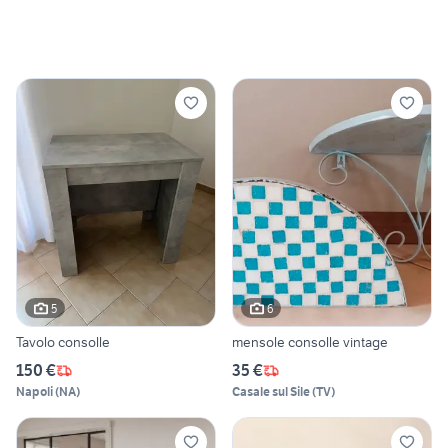
5
6
Tavolo consolle
mensole consolle vintage
150 €
35 €
Napoli
(
NA
)
Casale sul Sile
(
TV
)