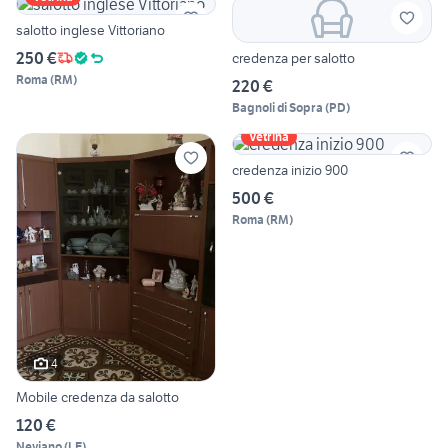
salotto inglese Vittoriano
250 €
credenza per salotto
Roma
(
RM
)
220 €
Bagnoli di Sopra
(
PD
)
Vetrina
credenza inizio 900
500 €
Roma
(
RM
)
4
Mobile credenza da salotto
120 €
Neviano
(
LE
)