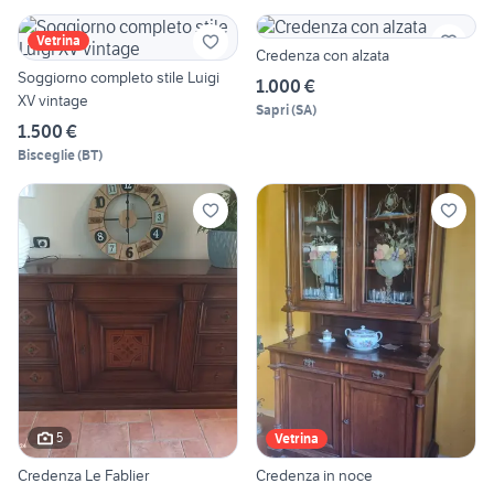
Vetrina
Credenza con alzata
Soggiorno completo stile Luigi
1.000 €
XV vintage
Sapri
(
SA
)
1.500 €
Bisceglie
(
BT
)
5
Vetrina
Credenza Le Fablier
Credenza in noce