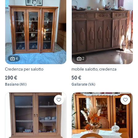
4
2
Credenza per salotto
mobile salotto, credenza
190 €
50 €
Basiano
(
MI
)
Gallarate
(
VA
)