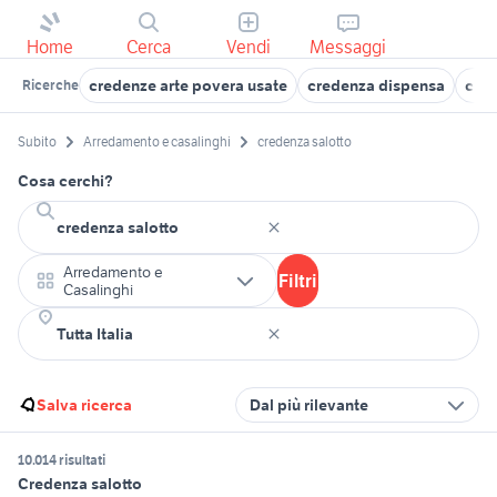
Home
Cerca
Vendi
Messaggi
credenze arte povera usate
credenza dispensa
cred
Ricerche
Subito
Arredamento e casalinghi
credenza salotto
Cosa cerchi?
Arredamento e
Filtri
Casalinghi
Salva ricerca
Dal più rilevante
10.014 risultati
Credenza salotto