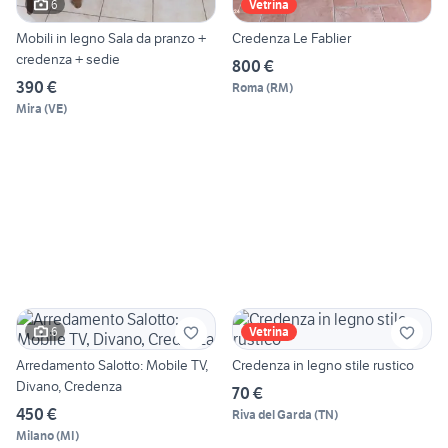
6
Vetrina
Mobili in legno Sala da pranzo +
Credenza Le Fablier
credenza + sedie
800 €
390 €
Roma
(
RM
)
Mira
(
VE
)
6
Vetrina
Arredamento Salotto: Mobile TV,
Credenza in legno stile rustico
Divano, Credenza
70 €
450 €
Riva del Garda
(
TN
)
Milano
(
MI
)