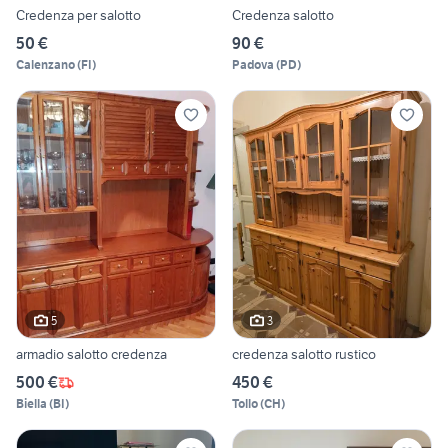
Credenza per salotto
Credenza salotto
50 €
90 €
Calenzano
(
FI
)
Padova
(
PD
)
5
3
armadio salotto credenza
credenza salotto rustico
500 €
450 €
Biella
(
BI
)
Tollo
(
CH
)