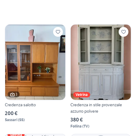
3
Vetrina
Credenza salotto
Credenza in stile provenzale
azzurro polvere
200 €
380 €
Sassari
(
SS
)
Follina
(
TV
)
Vetrina