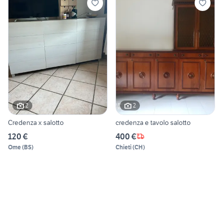
2
2
Credenza x salotto
credenza e tavolo salotto
120 €
400 €
Ome
(
BS
)
Chieti
(
CH
)