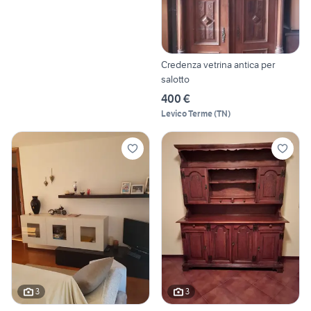
Credenza vetrina antica per
salotto
400 €
Levico Terme
(
TN
)
3
3