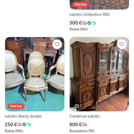
Vetrina
salotto Umbertino 900
300 €
Roma
(
RM
)
2
Vetrina
salotto liberty dorato
Credenza salotto
250 €
900 €
Roma
(
RM
)
Bussoleno
(
TO
)