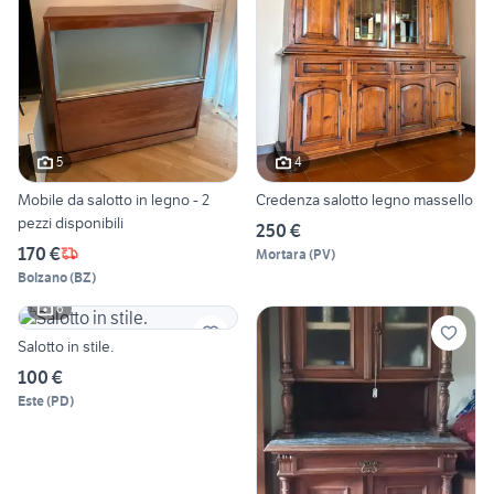
5
4
Mobile da salotto in legno - 2
Credenza salotto legno massello
pezzi disponibili
250 €
170 €
Mortara
(
PV
)
Bolzano
(
BZ
)
6
Salotto in stile.
100 €
Este
(
PD
)