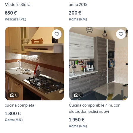
Modello Stella -
anno 2018
680 €
200 €
Pescara
(
PE
)
Roma
(
RM
)
6
6
cucina completa
Cucina componibile 4 m. con
elettrodomestici nuovi
1.800 €
1.950 €
Goito
(
MN
)
Roma
(
RM
)