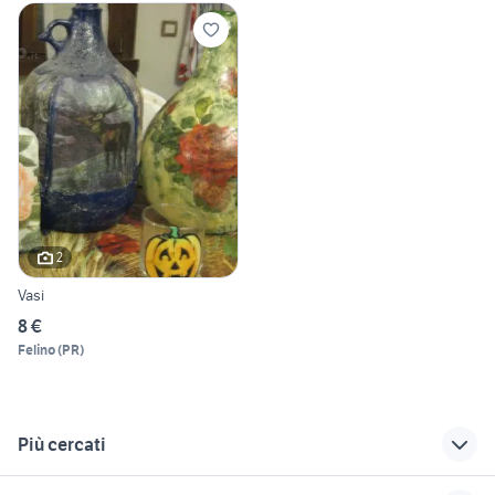
2
Vasi
8 €
Felino
(
PR
)
Più cercati
Correlati
Richerche simili
Suggerimenti