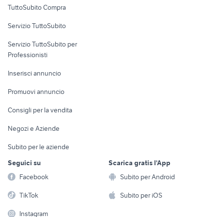
TuttoSubito Compra
commerciali
Servizio TuttoSubito
elettronica
per la casa e la
sports e hobby
Servizio TuttoSubito per
persona
Informatica
Animali
Professionisti
Arredamento e
Console e
Accessori per
Casalinghi
Inserisci annuncio
Videogiochi
animali
Elettrodomestici
Promuovi annuncio
Audio/Video
Musica e Film
Giardino e Fai da te
Consigli per la vendita
Fotografia
Libri e Riviste
Abbigliamento e
Negozi e Aziende
Telefonia
Strumenti Musicali
Accessori
Subito per le aziende
Sports
Tutto per i bambini
Seguici su
Scarica gratis l'App
Biciclette
Facebook
Subito per Android
Collezionismo
TikTok
Subito per iOS
Instagram