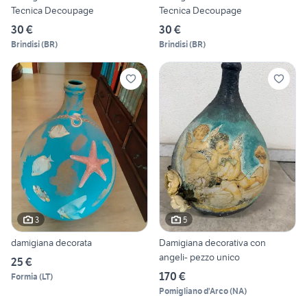
Tecnica Decoupage
Tecnica Decoupage
30 €
30 €
Brindisi
(
BR
)
Brindisi
(
BR
)
3
5
damigiana decorata
Damigiana decorativa con
angeli- pezzo unico
25 €
170 €
Formia
(
LT
)
Pomigliano d'Arco
(
NA
)