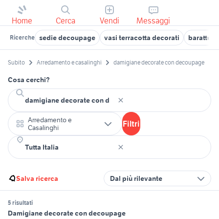
Home
Cerca
Vendi
Messaggi
sedie decoupage
vasi terracotta decorati
barattoli 
Ricerche
Subito
Arredamento e casalinghi
damigiane decorate con decoupage
Cosa cerchi?
Arredamento e
Filtri
Casalinghi
Salva ricerca
Dal più rilevante
5 risultati
Damigiane decorate con decoupage