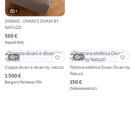
4
DIVANO - DIVANI E DIVANI BY
NATUZZI
500 €
Napoli
(
NA
)
6
5
Coppia divani e divani by natuzzi
Poltrona elettrica Divani Divani by
Natuzzi
1.500 €
150 €
Borgaro Torinese
(
TO
)
Collesalvetti
(
LI
)