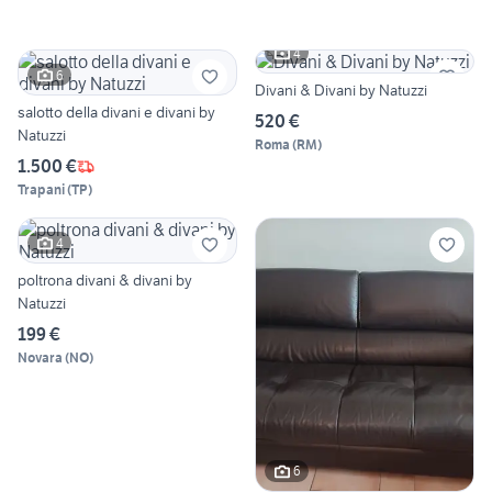
4
6
Divani & Divani by Natuzzi
salotto della divani e divani by
520 €
Natuzzi
Roma
(
RM
)
1.500 €
Trapani
(
TP
)
4
poltrona divani & divani by
Natuzzi
199 €
Novara
(
NO
)
6