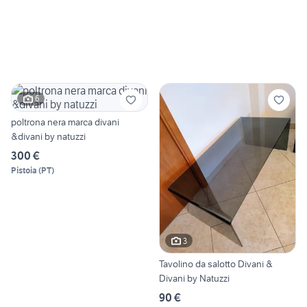
6
poltrona nera marca divani
&divani by natuzzi
300 €
Pistoia
(
PT
)
3
Tavolino da salotto Divani &
Divani by Natuzzi
90 €