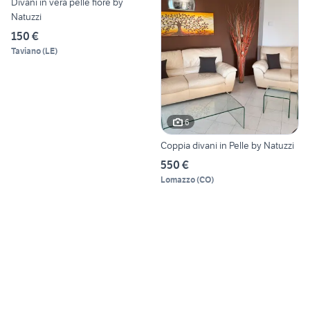
Divani in vera pelle fiore by
Natuzzi
150 €
Taviano
(
LE
)
6
Coppia divani in Pelle by Natuzzi
550 €
Lomazzo
(
CO
)