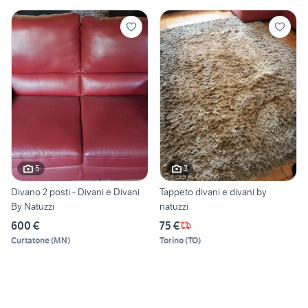
5
3
Divano 2 posti - Divani e Divani
Tappeto divani e divani by
By Natuzzi
natuzzi
600 €
75 €
Curtatone
(
MN
)
Torino
(
TO
)