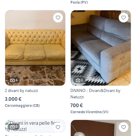
Pavia
(
PV
)
4
6
2 divani by natuzzi
DIVANO - Divani&Divani by
Natuzzi
3.000 €
700 €
Cercemaggiore
(
CB
)
Cornedo Vicentino
(
VI
)
6