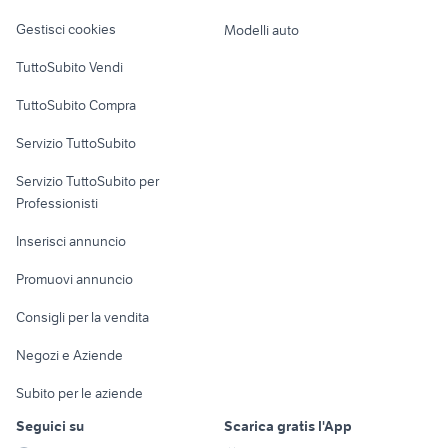
Veicoli commerciali
ceva arredamento Cuneo
altro
tappeti in fibra di cocco
Gestisci cookies
Modelli auto
provincia
Case vacanza
TuttoSubito Vendi
Uffici e Locali
TuttoSubito Compra
commerciali
Servizio TuttoSubito
elettronica
per la casa e la
sports e hobby
Servizio TuttoSubito per
persona
Informatica
Animali
Professionisti
Arredamento e
Console e
Accessori per
Casalinghi
Inserisci annuncio
Videogiochi
animali
Elettrodomestici
Promuovi annuncio
Audio/Video
Musica e Film
Giardino e Fai da te
Consigli per la vendita
Fotografia
Libri e Riviste
Abbigliamento e
Negozi e Aziende
Telefonia
Strumenti Musicali
Accessori
Subito per le aziende
Sports
Tutto per i bambini
Seguici su
Scarica gratis l'App
Biciclette