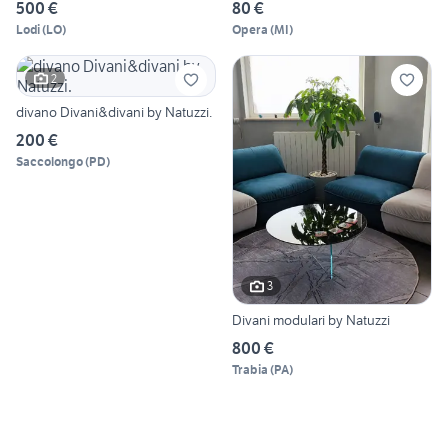
500 €
80 €
Lodi
(
LO
)
Opera
(
MI
)
2
divano Divani&divani by Natuzzi.
200 €
Saccolongo
(
PD
)
3
Divani modulari by Natuzzi
800 €
Trabia
(
PA
)