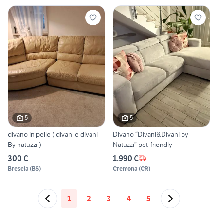
5
5
divano in pelle ( divani e divani
Divano “Divani&Divani by
By natuzzi )
Natuzzi” pet-friendly
300 €
1.990 €
Brescia
(
BS
)
Cremona
(
CR
)
1
2
3
4
5