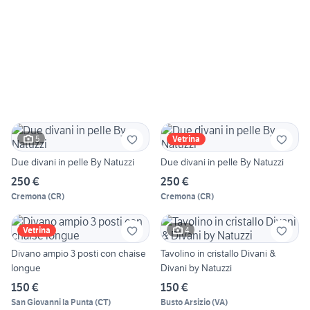
5
Vetrina
Due divani in pelle By Natuzzi
Due divani in pelle By Natuzzi
250 €
250 €
Cremona
(
CR
)
Cremona
(
CR
)
4
Vetrina
Divano ampio 3 posti con chaise
Tavolino in cristallo Divani &
longue
Divani by Natuzzi
150 €
150 €
San Giovanni la Punta
(
CT
)
Busto Arsizio
(
VA
)