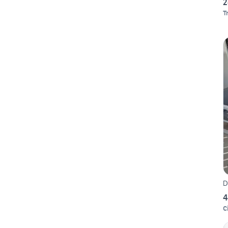
2
T
D
4
C