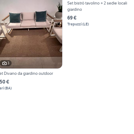
Set bistrò tavolino + 2 sedie locali
giardino
69 €
Trepuzzi
(
LE
)
3
et Divano da giardino outdoor
50 €
ari
(
BA
)