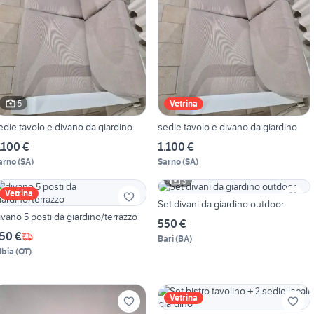
5
Vetrina
edie tavolo e divano da giardino
sedie tavolo e divano da giardino
.100 €
1.100 €
arno
(
SA
)
Sarno
(
SA
)
3
Vetrina
Set divani da giardino outdoor
ivano 5 posti da giardino/terrazzo
550 €
50 €
Bari
(
BA
)
lbia
(
OT
)
Vetrina