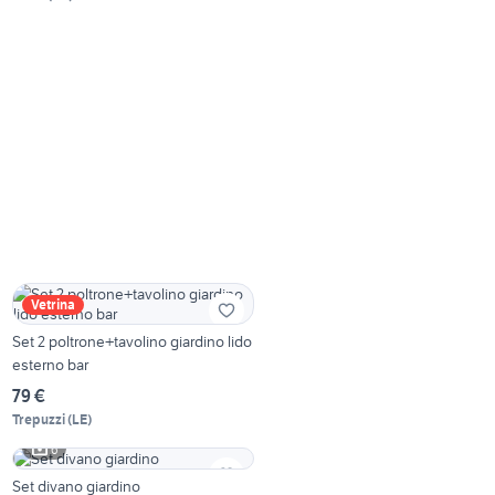
Vetrina
Set 2 poltrone+tavolino giardino lido
esterno bar
79 €
Trepuzzi
(
LE
)
6
Set divano giardino