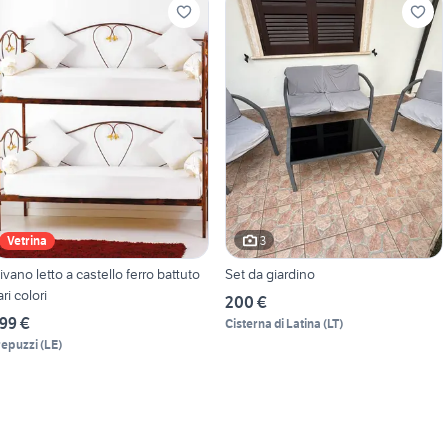
3
Vetrina
ivano letto a castello ferro battuto
Set da giardino
ari colori
200 €
99 €
Cisterna di Latina
(
LT
)
repuzzi
(
LE
)