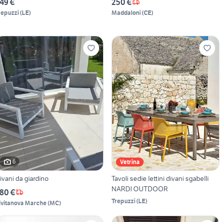
49 €
250 €
repuzzi
(
LE
)
Maddaloni
(
CE
)
6
Vetrina
ivani da giardino
Tavoli sedie lettini divani sgabelli
NARDI OUTDOOR
80 €
Trepuzzi
(
LE
)
ivitanova Marche
(
MC
)