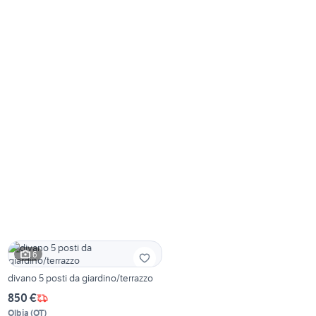
6
divano 5 posti da giardino/terrazzo
850 €
Olbia
(
OT
)