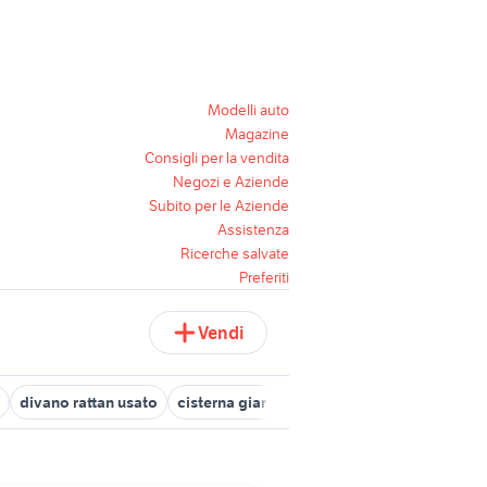
Modelli auto
Magazine
Consigli per la vendita
Negozi e Aziende
Subito per le Aziende
Assistenza
Ricerche salvate
Preferiti
Vendi
divano rattan usato
cisterna giardino Lazio
giardino Brindisi