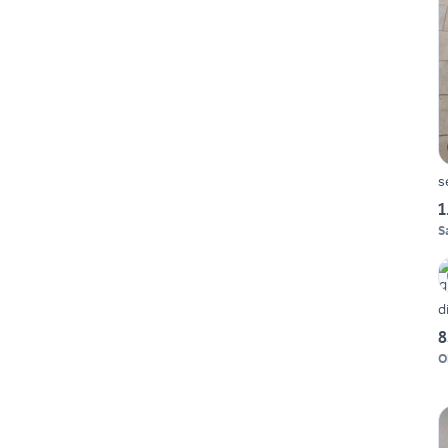
s
1
S
d
8
O