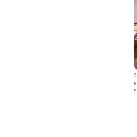
S
5
B