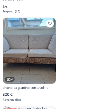
1 €
Trepuzzi
(
LE
)
4
divano da giardino con tavolino
320 €
Ravenna
(
RA
)