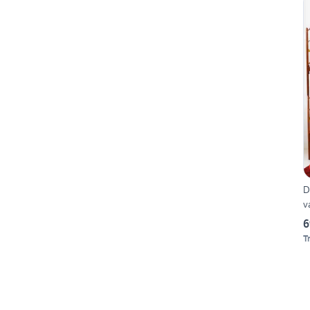
D
v
6
T