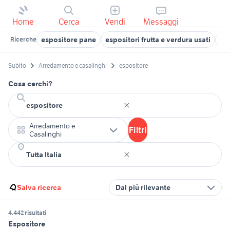
Home
Cerca
Vendi
Messaggi
espositore pane
espositori frutta e verdura usati
es
Ricerche
Subito
Arredamento e casalinghi
espositore
Cosa cerchi?
Arredamento e
Filtri
Casalinghi
Salva ricerca
Dal più rilevante
4.442 risultati
Espositore