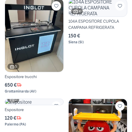
4
104A ESPOSITORE CUPOLA
CAMPANA REFRIGERATA
150 €
Siena
(
SI
)
5
Espositore trucchi
650 €
Grottaminarda
(
AV
)
2
Espositore
120 €
Palermo
(
PA
)