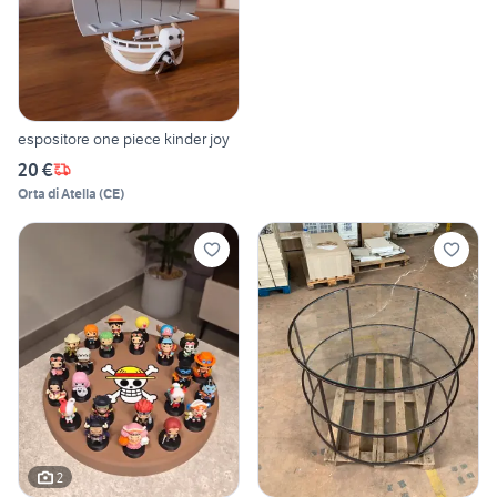
espositore one piece kinder joy
20 €
Orta di Atella
(
CE
)
2