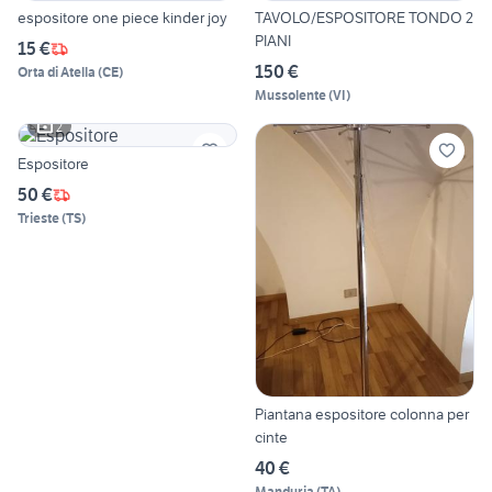
espositore one piece kinder joy
TAVOLO/ESPOSITORE TONDO 2
PIANI
15 €
150 €
Orta di Atella
(
CE
)
Mussolente
(
VI
)
2
Espositore
50 €
Trieste
(
TS
)
Piantana espositore colonna per
cinte
40 €
Manduria
(
TA
)