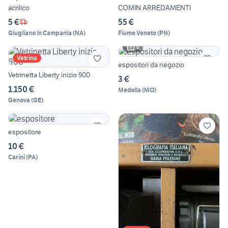
acrilico
COMIN ARREDAMENTI
5 €
55 €
Giugliano in Campania
(
NA
)
Fiume Veneto
(
PN
)
4
Vetrina
espositori da negozio
Vetrinetta Liberty inizio 900
3 €
1.150 €
Medolla
(
MO
)
Genova
(
GE
)
espositore
10 €
Carini
(
PA
)