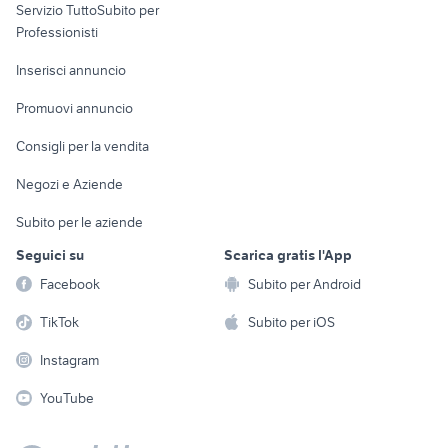
Servizio TuttoSubito per
persona
Informatica
Animali
Professionisti
Arredamento e
Console e
Accessori per
Casalinghi
Inserisci annuncio
Videogiochi
animali
Elettrodomestici
Promuovi annuncio
Audio/Video
Musica e Film
Giardino e Fai da te
Consigli per la vendita
Fotografia
Libri e Riviste
Abbigliamento e
Negozi e Aziende
Telefonia
Strumenti Musicali
Accessori
Subito per le aziende
Sports
Tutto per i bambini
Seguici su
Scarica gratis l'App
Biciclette
Facebook
Subito per Android
Collezionismo
TikTok
Subito per iOS
Instagram
YouTube