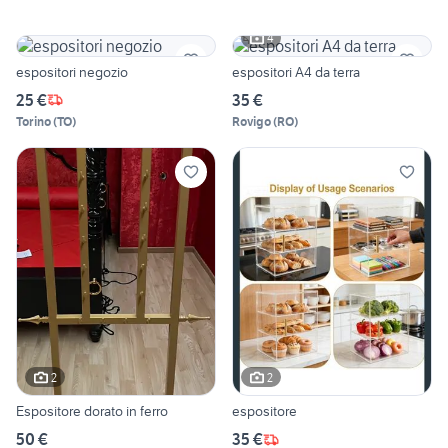
4
espositori negozio
espositori A4 da terra
25 €
35 €
Torino
(
TO
)
Rovigo
(
RO
)
2
2
Espositore dorato in ferro
espositore
50 €
35 €