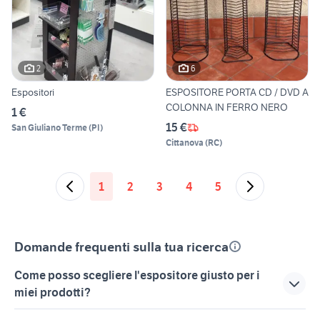
2
6
Espositori
ESPOSITORE PORTA CD / DVD A
COLONNA IN FERRO NERO
1 €
15 €
San Giuliano Terme
(
PI
)
Cittanova
(
RC
)
1
2
3
4
5
Domande frequenti sulla tua ricerca
Come posso scegliere l'espositore giusto per i
miei prodotti?
Per scegliere l'espositore giusto, devi valutare le