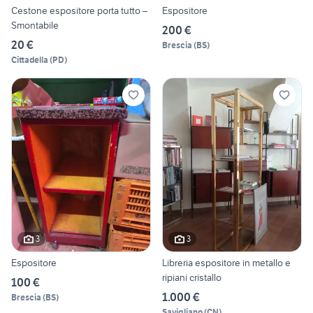
Cestone espositore porta tutto –
Espositore
Smontabile
200 €
20 €
Brescia
(
BS
)
Cittadella
(
PD
)
3
3
Espositore
Libreria espositore in metallo e
ripiani cristallo
100 €
1.000 €
Brescia
(
BS
)
Savigliano
(
CN
)