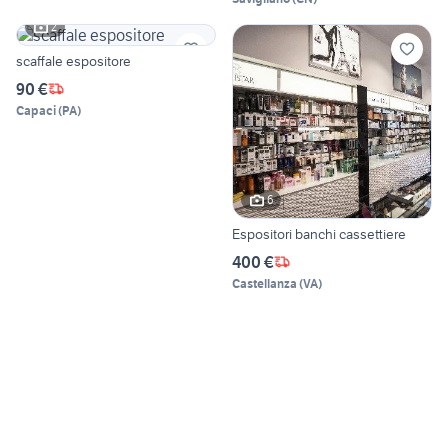
2
scaffale espositore
90 €
Capaci
(
PA
)
6
Espositori banchi cassettiere
400 €
Castellanza
(
VA
)