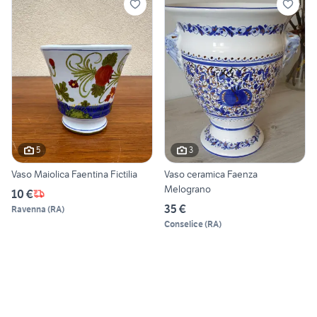
5
3
Vaso Maiolica Faentina Fictilia
Vaso ceramica Faenza
Melograno
10 €
35 €
Ravenna
(
RA
)
Conselice
(
RA
)