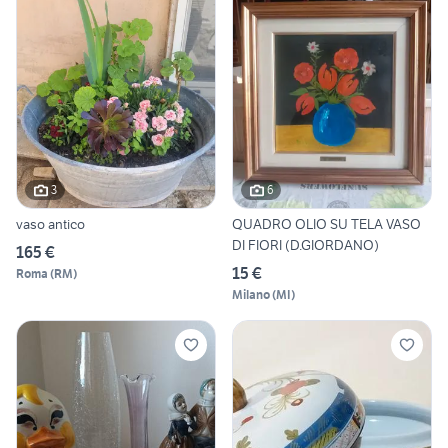
3
6
vaso antico
QUADRO OLIO SU TELA VASO
DI FIORI (D.GIORDANO)
165 €
15 €
Roma
(
RM
)
Milano
(
MI
)