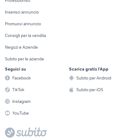
Professionisti
Arredamento e
Console e
Accessori per
Casalinghi
Inserisci annuncio
Videogiochi
animali
Elettrodomestici
Promuovi annuncio
Audio/Video
Musica e Film
Giardino e Fai da te
Consigli per la vendita
Fotografia
Libri e Riviste
Abbigliamento e
Negozi e Aziende
Telefonia
Strumenti Musicali
Accessori
Subito per le aziende
Sports
Tutto per i bambini
Seguici su
Scarica gratis l'App
Biciclette
Facebook
Subito per Android
Collezionismo
TikTok
Subito per iOS
Instagram
YouTube