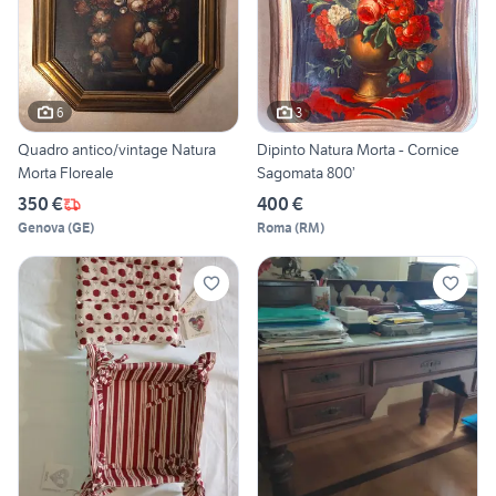
6
3
Quadro antico/vintage Natura
Dipinto Natura Morta - Cornice
Morta Floreale
Sagomata 800’
350 €
400 €
Genova
(
GE
)
Roma
(
RM
)