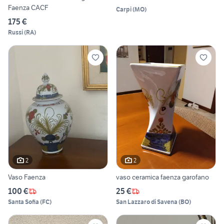
Faenza CACF
Carpi
(
MO
)
175 €
Russi
(
RA
)
2
2
Vaso Faenza
vaso ceramica faenza garofano
100 €
25 €
Santa Sofia
(
FC
)
San Lazzaro di Savena
(
BO
)