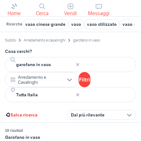
Home
Cerca
Vendi
Messaggi
vaso cinese grande
vaso
vaso stilizzato
vaso di 
Ricerche
Subito
Arredamento e casalinghi
garofano in vaso
Cosa cerchi?
Arredamento e
Filtri
Casalinghi
Salva ricerca
Dal più rilevante
19 risultati
Garofano in vaso