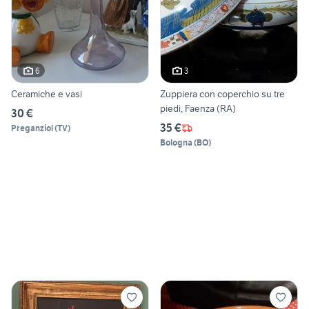
6
3
Ceramiche e vasi
Zuppiera con coperchio su tre
piedi, Faenza (RA)
30 €
35 €
Preganziol
(
TV
)
Bologna
(
BO
)