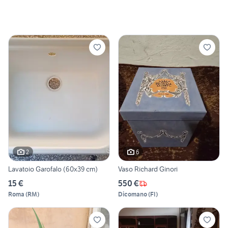
2
6
Lavatoio Garofalo (60x39 cm)
Vaso Richard Ginori
15 €
550 €
Roma
(
RM
)
Dicomano
(
FI
)