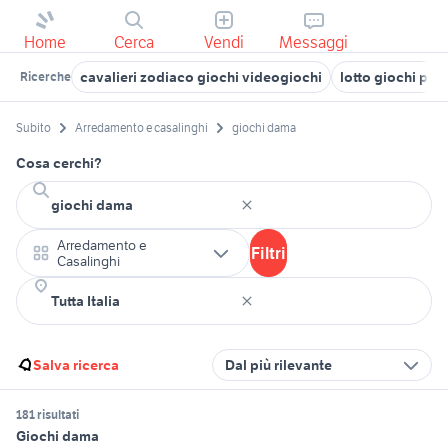
Home
Cerca
Vendi
Messaggi
cavalieri zodiaco giochi videogiochi
lotto giochi ps1
Ricerche
Subito
Arredamento e casalinghi
giochi dama
Cosa cerchi?
Arredamento e
Filtri
Casalinghi
Salva ricerca
Dal più rilevante
181 risultati
Giochi dama