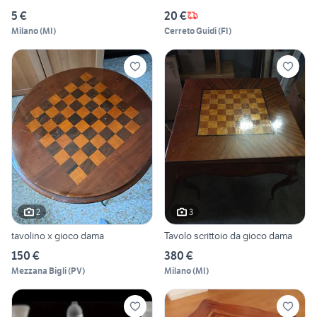
5 €
20 €
Milano
(
MI
)
Cerreto Guidi
(
FI
)
2
3
tavolino x gioco dama
Tavolo scrittoio da gioco dama
150 €
380 €
Mezzana Bigli
(
PV
)
Milano
(
MI
)