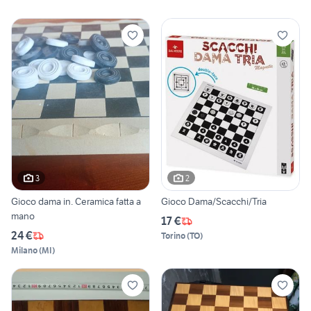
3
2
Gioco dama in. Ceramica fatta a
Gioco Dama/Scacchi/Tria
mano
17 €
24 €
Torino
(
TO
)
Milano
(
MI
)