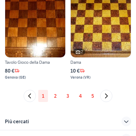
2
Tavolo Gioco della Dama
Dama
80 €
10 €
Genova
(
GE
)
Verona
(
VR
)
1
2
3
4
5
Più cercati
Correlati
Richerche simili
Suggerimenti