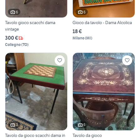
6
6
Tavolo gioco scacchi dama
Gioco da tavolo - Dama Alcolica
vintage
18 €
300 €
Milano
(
MI
)
Collegno
(
TO
)
3
6
Tavolo da gioco scacchi dama in
Tavolo da gioco