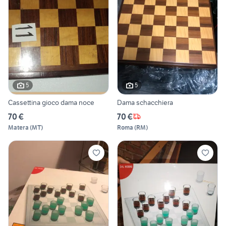
5
5
Cassettina gioco dama noce
Dama schacchiera
70 €
70 €
Matera
(
MT
)
Roma
(
RM
)