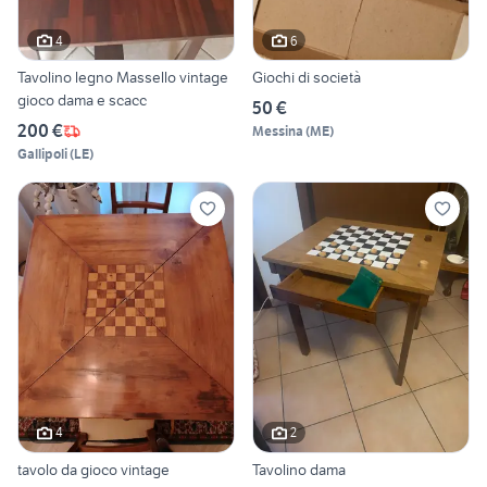
4
6
Tavolino legno Massello vintage
Giochi di società
gioco dama e scacc
50 €
200 €
Messina
(
ME
)
Gallipoli
(
LE
)
4
2
tavolo da gioco vintage
Tavolino dama