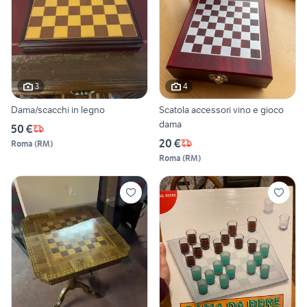
3
4
Dama/scacchi in legno
Scatola accessori vino e gioco
dama
50 €
20 €
Roma
(
RM
)
Roma
(
RM
)