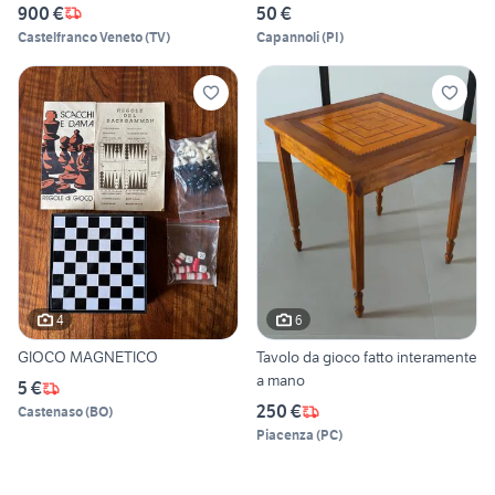
900 €
50 €
Castelfranco Veneto
(
TV
)
Capannoli
(
PI
)
4
6
GIOCO MAGNETICO
Tavolo da gioco fatto interamente
a mano
5 €
250 €
Castenaso
(
BO
)
Piacenza
(
PC
)