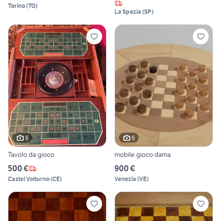
Torino
(
TO
)
La Spezia
(
SP
)
6
6
Tavolo da gioco
mobile gioco dama
500 €
900 €
Castel Volturno
(
CE
)
Venezia
(
VE
)