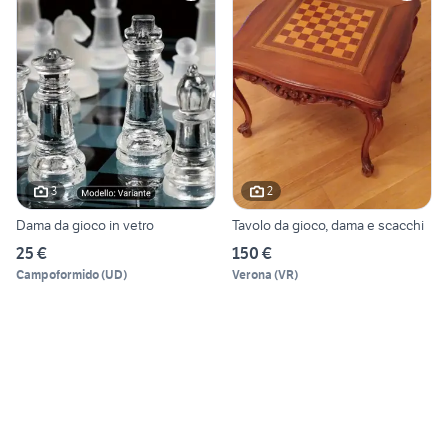
3
2
Dama da gioco in vetro
Tavolo da gioco, dama e scacchi
25 €
150 €
Campoformido
(
UD
)
Verona
(
VR
)