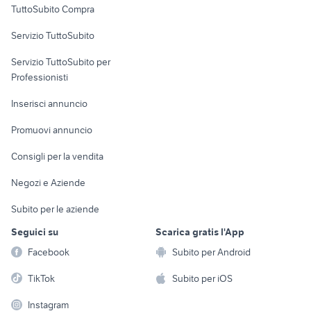
TuttoSubito Compra
commerciali
Servizio TuttoSubito
elettronica
per la casa e la
sports e hobby
Servizio TuttoSubito per
persona
Informatica
Animali
Professionisti
Arredamento e
Console e
Accessori per
Casalinghi
Inserisci annuncio
Videogiochi
animali
Elettrodomestici
Promuovi annuncio
Audio/Video
Musica e Film
Giardino e Fai da te
Consigli per la vendita
Fotografia
Libri e Riviste
Abbigliamento e
Negozi e Aziende
Telefonia
Strumenti Musicali
Accessori
Subito per le aziende
Sports
Tutto per i bambini
Seguici su
Scarica gratis l'App
Biciclette
Facebook
Subito per Android
Collezionismo
TikTok
Subito per iOS
Instagram