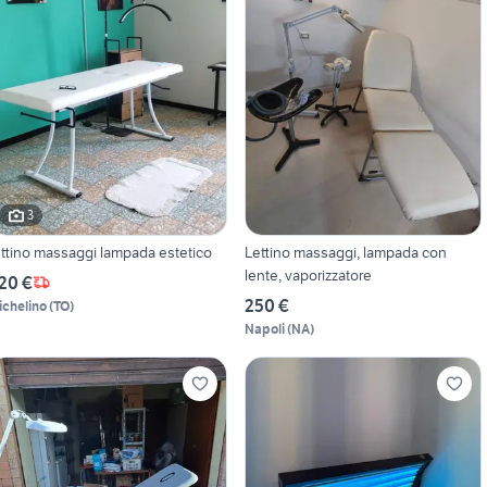
3
ettino massaggi lampada estetico
Lettino massaggi, lampada con
lente, vaporizzatore
20 €
250 €
ichelino
(
TO
)
Napoli
(
NA
)