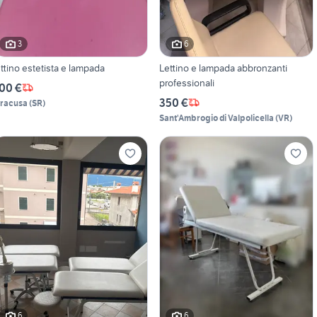
3
6
ettino estetista e lampada
Lettino e lampada abbronzanti
professionali
00 €
350 €
iracusa
(
SR
)
Sant'Ambrogio di Valpolicella
(
VR
)
6
6