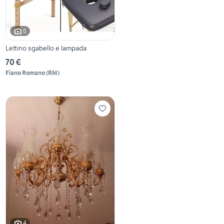
6
Lettino sgabello e lampada
70 €
Fiano Romano
(
RM
)
4