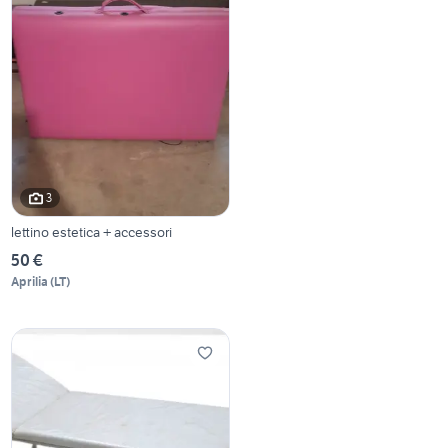
3
lettino estetica + accessori
50 €
Aprilia
(
LT
)