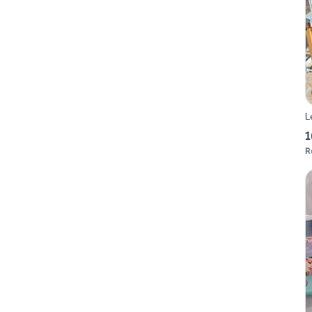
L
1
R