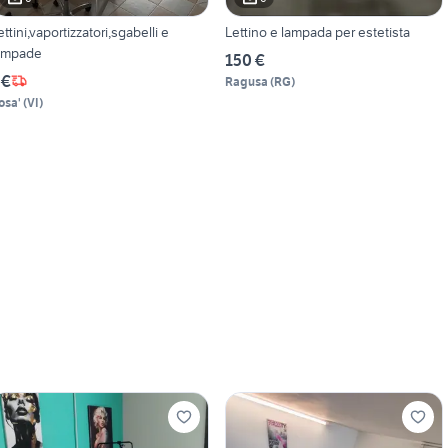
ettini,vaportizzatori,sgabelli e
Lettino e lampada per estetista
ampade
150 €
 €
Ragusa
(
RG
)
osa'
(
VI
)