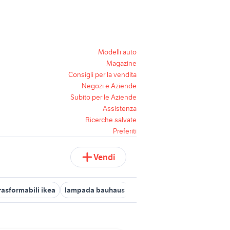
Modelli auto
Magazine
Consigli per la vendita
Negozi e Aziende
Subito per le Aziende
Assistenza
Ricerche salvate
Preferiti
Vendi
trasformabili ikea
lampada bauhaus
lampade flos fuori produzio