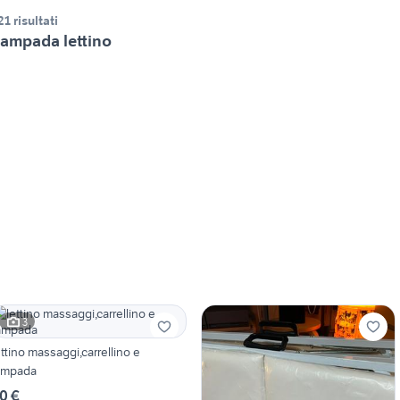
21 risultati
ampada lettino
3
ettino massaggi,carrellino e
ampada
0 €