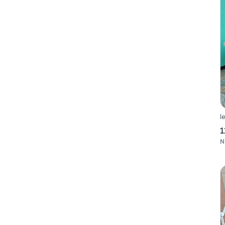
l
1
N