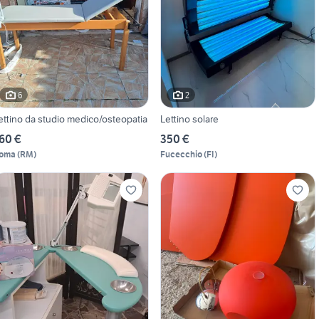
6
2
ettino da studio medico/osteopatia
Lettino solare
60 €
350 €
oma
(
RM
)
Fucecchio
(
FI
)