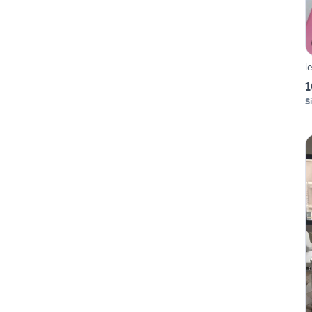
l
1
S