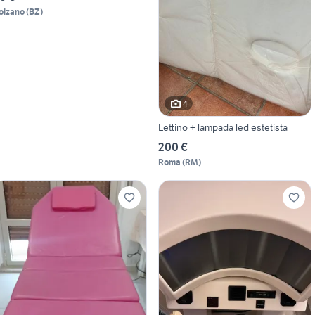
olzano
(
BZ
)
4
Lettino + lampada led estetista
200 €
Roma
(
RM
)