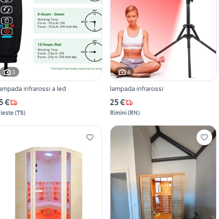
3
4
ampada infrarossi a led
lampada infrarossi
5 €
25 €
rieste
(
TS
)
Rimini
(
RN
)