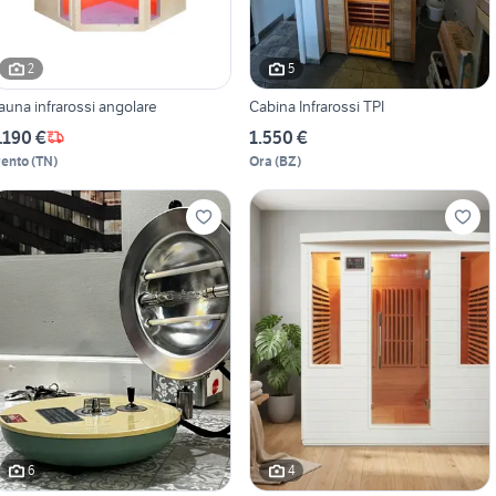
2
5
auna infrarossi angolare
Cabina Infrarossi TPI
.190 €
1.550 €
rento
(
TN
)
Ora
(
BZ
)
6
4