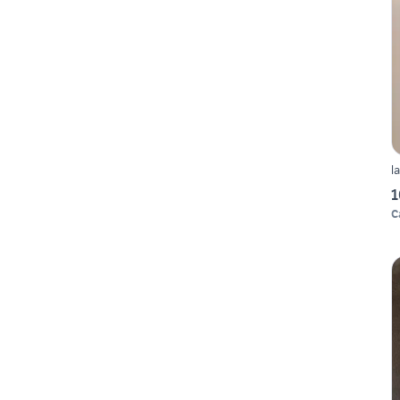
l
1
C