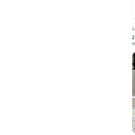
S
2
T