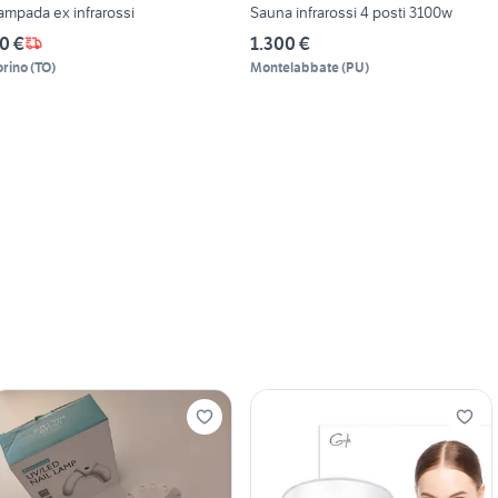
ampada ex infrarossi
Sauna infrarossi 4 posti 3100w
0 €
1.300 €
orino
(
TO
)
Montelabbate
(
PU
)