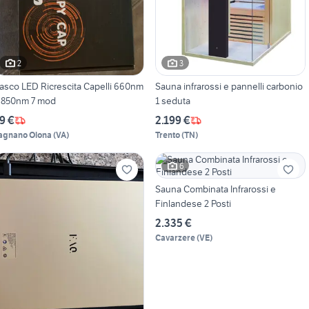
2
3
asco LED Ricrescita Capelli 660nm
Sauna infrarossi e pannelli carbonio
+ 850nm 7 mod
1 seduta
9 €
2.199 €
agnano Olona
(
VA
)
Trento
(
TN
)
6
Sauna Combinata Infrarossi e
Finlandese 2 Posti
2.335 €
Cavarzere
(
VE
)