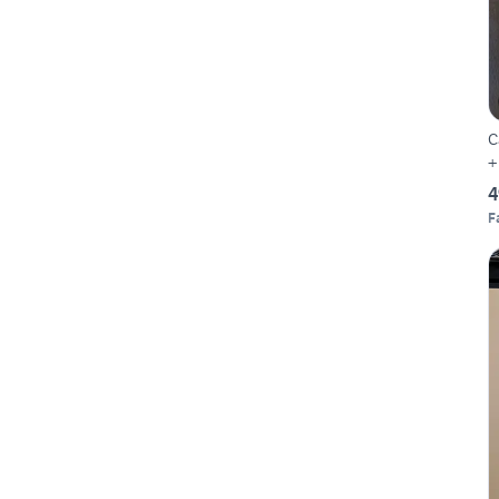
C
4
F