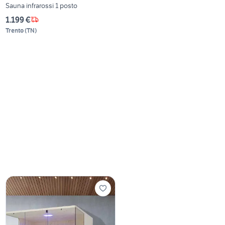
Sauna infrarossi 1 posto
1.199 €
Trento
(
TN
)