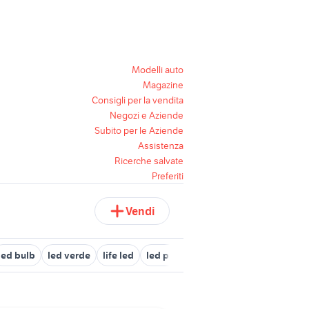
Modelli auto
Magazine
Consigli per la vendita
Negozi e Aziende
Subito per le Aziende
Assistenza
Ricerche salvate
Preferiti
Vendi
led bulb
led verde
life led
led pro
century led
led singolo