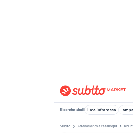
luce infrarossa
lampa
Ricerche
simili
Subito
Arredamento e casalinghi
led in