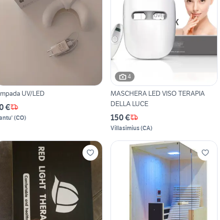
4
ampada UV/LED
MASCHERA LED VISO TERAPIA
DELLA LUCE
0 €
150 €
antu'
(
CO
)
Villasimius
(
CA
)