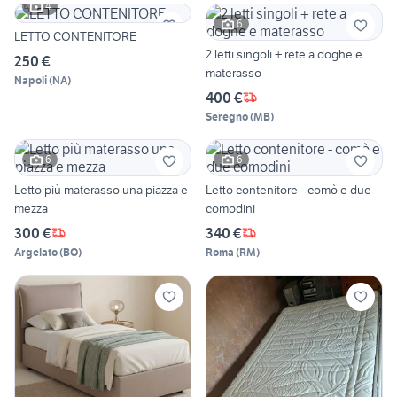
4
6
LETTO CONTENITORE
2 letti singoli + rete a doghe e
250 €
materasso
Napoli
(
NA
)
400 €
Seregno
(
MB
)
6
6
Letto più materasso una piazza e
Letto contenitore - comò e due
mezza
comodini
300 €
340 €
Argelato
(
BO
)
Roma
(
RM
)