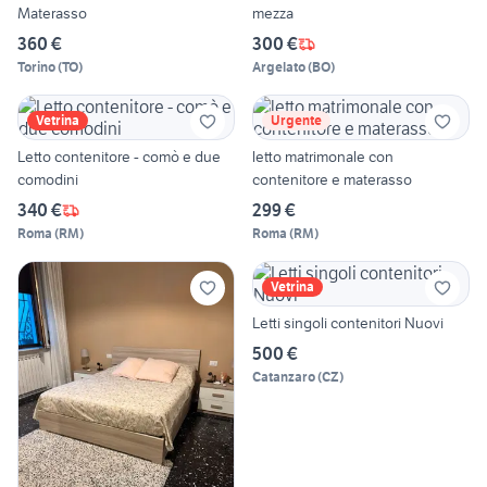
Materasso
mezza
360 €
300 €
Torino
(
TO
)
Argelato
(
BO
)
Vetrina
Urgente
Letto contenitore - comò e due
letto matrimonale con
comodini
contenitore e materasso
340 €
299 €
Roma
(
RM
)
Roma
(
RM
)
Vetrina
Letti singoli contenitori Nuovi
500 €
Catanzaro
(
CZ
)