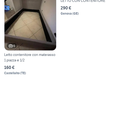
LETTO CON CONTENITORE
290 €
Genova
(
GE
)
6
Letto contenitore con materasso
1 piazza e 1/2
160 €
Castellalto
(
TE
)