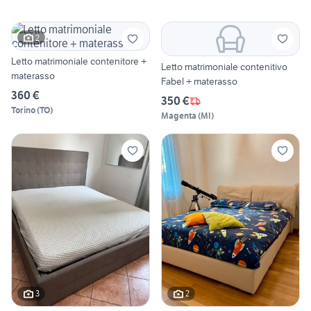
2
Letto matrimoniale contenitore +
Letto matrimoniale contenitivo
materasso
Fabel + materasso
360 €
350 €
Torino
(
TO
)
Magenta
(
MI
)
3
2