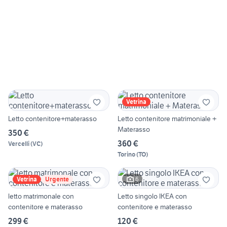
Vetrina
Letto contenitore+materasso
Letto contenitore matrimoniale +
Materasso
350 €
360 €
Vercelli
(
VC
)
Torino
(
TO
)
6
Vetrina
Urgente
letto matrimonale con
Letto singolo IKEA con
contenitore e materasso
contenitore e materasso
299 €
120 €