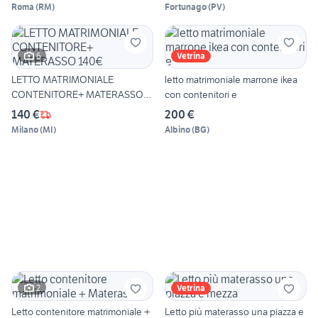
Roma
(
RM
)
Fortunago
(
PV
)
6
Vetrina
LETTO MATRIMONIALE
letto matrimoniale marrone ikea
CONTENITORE+ MATERASSO
con contenitori e
140€
140 €
200 €
Milano
(
MI
)
Albino
(
BG
)
2
Vetrina
Letto contenitore matrimoniale +
Letto più materasso una piazza e