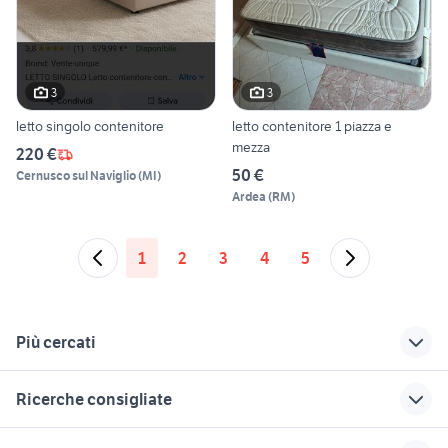
3
3
letto singolo contenitore
letto contenitore 1 piazza e
mezza
220 €
50 €
Cernusco sul Naviglio
(
MI
)
Ardea
(
RM
)
1
2
3
4
5
Più cercati
Correlati
Richerche simili
Suggerimenti
Ricerche consigliate
letto contenitore
letto contenitore
letto contenitore
una piazza e mezza
tessuto
monza
cucina arredamento Frosinone
cucina usata piacenza