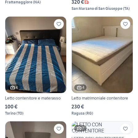
320 €
Frattamaggiore
(
NA
)
San Marzano di San Giuseppe
(
TA
)
4
4
Letto contenitore e materasso
Letto matrimoniale contenitore
100 €
230 €
Torino
(
TO
)
Ragusa
(
RG
)
2