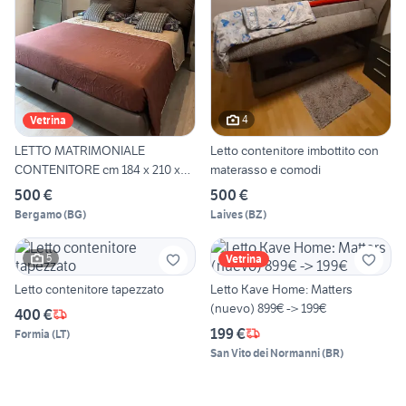
4
Vetrina
LETTO MATRIMONIALE
Letto contenitore imbottito con
CONTENITORE cm 184 x 210 x
materasso e comodi
110
500 €
500 €
Bergamo
(
BG
)
Laives
(
BZ
)
5
Vetrina
Letto contenitore tapezzato
Letto Kave Home: Matters
(nuevo) 899€ -> 199€
400 €
199 €
Formia
(
LT
)
San Vito dei Normanni
(
BR
)