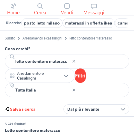
Home
Cerca
Vendi
Messaggi
posto letto milano
materassi in offerta ikea
camera d
Ricerche
Subito
Arredamento e casalinghi
letto contenitore materasso
Cosa cerchi?
Arredamento e
Filtri
Casalinghi
Salva ricerca
Dal più rilevante
5.741 risultati
Letto contenitore materasso