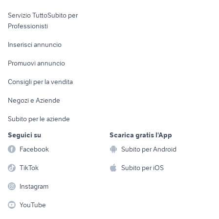
elettronica
per la casa e la
sports e hobby
Servizio TuttoSubito per
persona
Informatica
Animali
Professionisti
Arredamento e
Console e
Accessori per
Casalinghi
Inserisci annuncio
Videogiochi
animali
Elettrodomestici
Promuovi annuncio
Audio/Video
Musica e Film
Giardino e Fai da te
Consigli per la vendita
Fotografia
Libri e Riviste
Abbigliamento e
Negozi e Aziende
Telefonia
Strumenti Musicali
Accessori
Subito per le aziende
Sports
Tutto per i bambini
Seguici su
Scarica gratis l'App
Biciclette
Facebook
Subito per Android
Collezionismo
TikTok
Subito per iOS
Instagram
YouTube