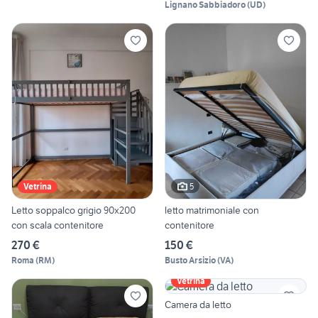
Lignano Sabbiadoro
(
UD
)
5
Vetrina
Letto soppalco grigio 90x200
letto matrimoniale con
con scala contenitore
contenitore
270 €
150 €
Roma
(
RM
)
Busto Arsizio
(
VA
)
Vetrina
Camera da letto