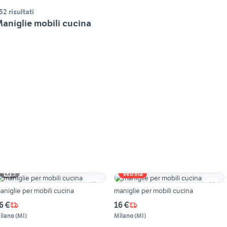
52 risultati
aniglie mobili cucina
3
Vetrina
aniglie per mobili cucina
maniglie per mobili cucina
6 €
16 €
ilano
(
MI
)
Milano
(
MI
)