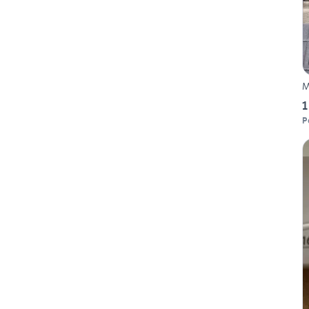
M
1
P