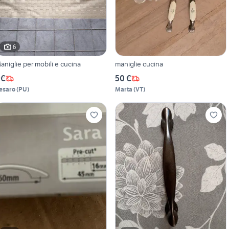
6
aniglie per mobili e cucina
maniglie cucina
 €
50 €
esaro
(
PU
)
Marta
(
VT
)