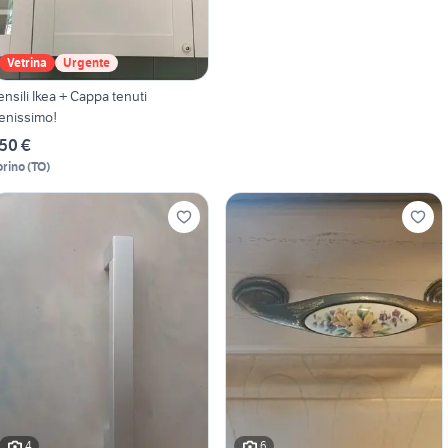
Vetrina
Urgente
ensili Ikea + Cappa tenuti
enissimo!
50 €
orino
(
TO
)
4
6