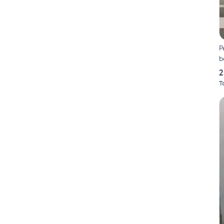
P
b
2
T