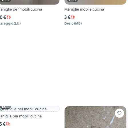
aniglie per mobili cucina
Maniglie mobile cucina
0 €
3 €
iareggio
(
LU
)
Desio
(
MB
)
2
aniglie per mobili cucina
5 €