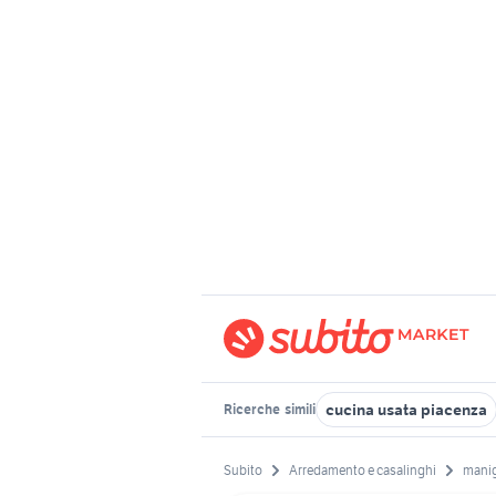
cucina usata piacenza
Ricerche
simili
Subito
Arredamento e casalinghi
manig