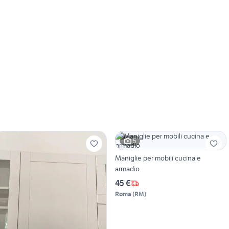
5
Maniglie per mobili cucina e
armadio
45 €
Roma
(
RM
)