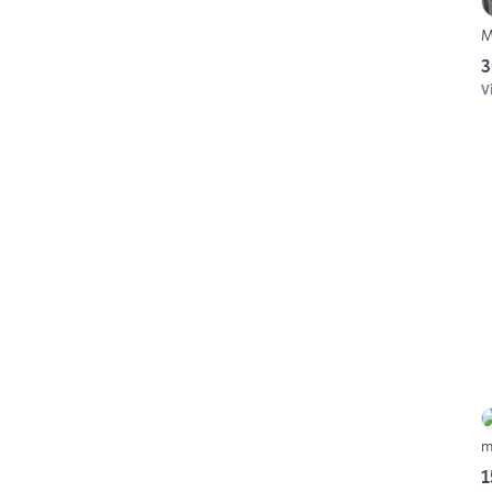
M
3
V
m
1