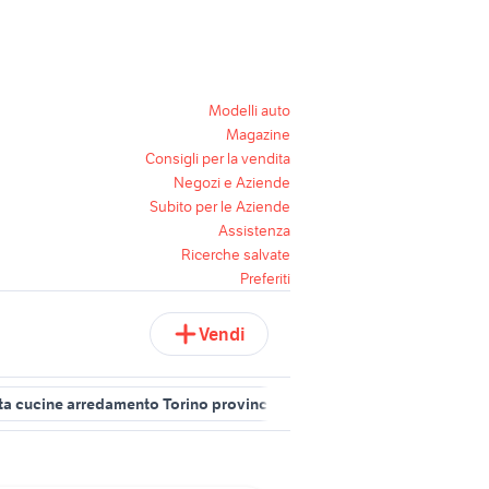
Modelli auto
Magazine
Consigli per la vendita
Negozi e Aziende
Subito per le Aziende
Assistenza
Ricerche salvate
Preferiti
Vendi
ta cucine arredamento Torino provincia
cucine scalea
mobili us