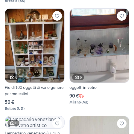
Brescia
(
BS
)
6
6
Più di 100 oggetti di vario genere
oggetti in vetro
per mercatini
90 €
50 €
Milano
(
MI
)
Buttrio
(
UD
)
6
Lampadario veneziano 8 luci in