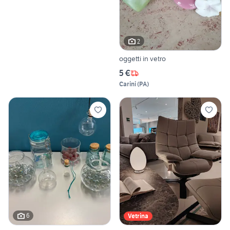
2
oggetti in vetro
5 €
Carini
(
PA
)
6
Vetrina