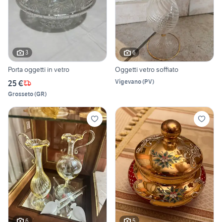
3
6
Porta oggetti in vetro
Oggetti vetro soffiato
Vigevano
(
PV
)
25 €
Grosseto
(
GR
)
6
5