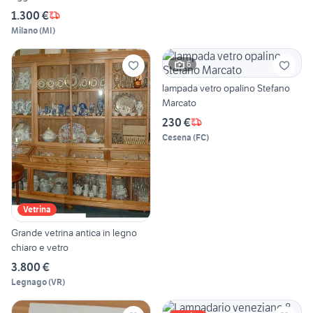
1.300 €
Milano
(
MI
)
6
lampada vetro opalino Stefano
Marcato
230 €
Cesena
(
FC
)
Vetrina
Grande vetrina antica in legno
chiaro e vetro
3.800 €
Legnago
(
VR
)