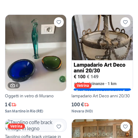
4
Vetrina
Oggetti in vetro di Murano
lampadario Art Deco anni 20/30
1 €
100 €
San Martino in Rio
(
RE
)
Novara
(
NO
)
Vetrina
Tavolino coffe brack vintage in