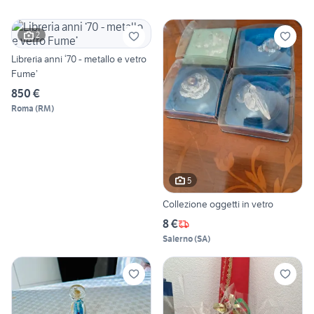
2
Libreria anni ‘70 - metallo e vetro
Fume’
850 €
Roma
(
RM
)
5
Collezione oggetti in vetro
8 €
Salerno
(
SA
)