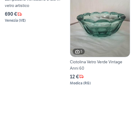
vetro artistico
690 €
Venezia
(
VE
)
5
Ciotolina Vetro Verde Vintage
Anni 60
12 €
Modica
(
RG
)