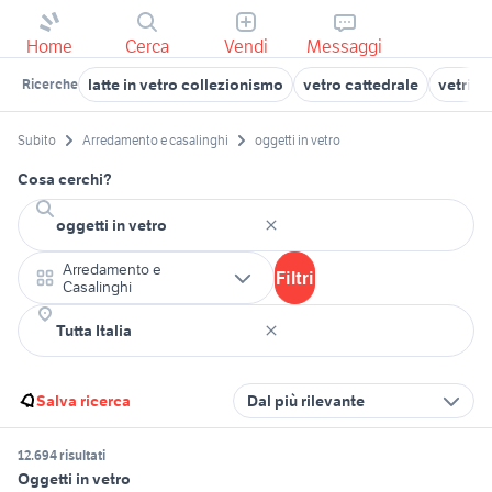
Home
Cerca
Vendi
Messaggi
latte in vetro collezionismo
vetro cattedrale
vetrine
Ricerche
Subito
Arredamento e casalinghi
oggetti in vetro
Cosa cerchi?
Arredamento e
Filtri
Casalinghi
Salva ricerca
Dal più rilevante
12.694 risultati
Oggetti in vetro