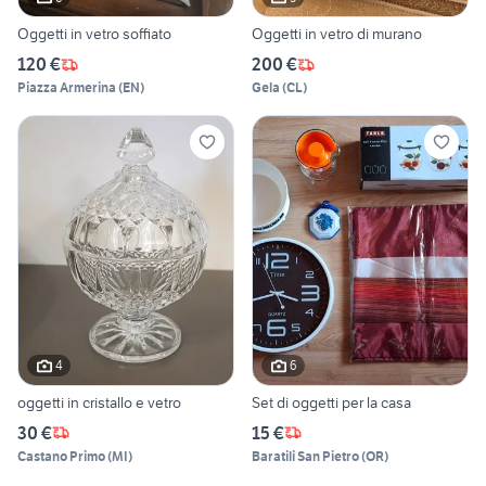
Oggetti in vetro soffiato
Oggetti in vetro di murano
120 €
200 €
Piazza Armerina
(
EN
)
Gela
(
CL
)
4
6
oggetti in cristallo e vetro
Set di oggetti per la casa
30 €
15 €
Castano Primo
(
MI
)
Baratili San Pietro
(
OR
)