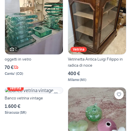
2
Vetrina
oggetti in vetro
Vetrinetta Antica Luigi Filippo in
radica di noce
70 €
400 €
Cantu'
(
CO
)
Milano
(
MI
)
Vetrina
Banco vetrina vintage
1.600 €
Siracusa
(
SR
)