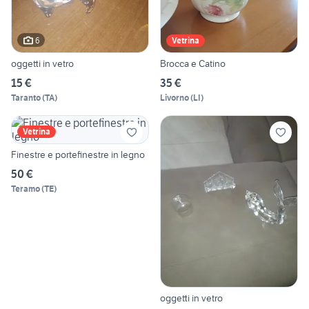
6
Vetrina
oggetti in vetro
Brocca e Catino
15 €
35 €
Taranto
(
TA
)
Livorno
(
LI
)
Vetrina
Finestre e portefinestre in legno
50 €
Teramo
(
TE
)
oggetti in vetro