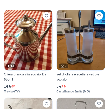
3
2
Oliera Brandani in acciaio. Da
set di oliera e acetiera vetro e
650ml
acciaio
14 €
5 €
Treviso
(
TV
)
Castelfranco Emilia
(
MO
)