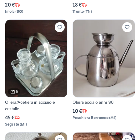
20 €
18 €
Imola
(
BO
)
Trento
(
TN
)
6
Oliera/Acetiera in acciaio e
Oliera acciaio anni '90
cristallo
10 €
45 €
Peschiera Borromeo
(
MI
)
Segrate
(
MI
)