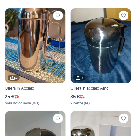
4
3
Oliera in Acciaio
Oliera in acciaio Amc
25 €
35 €
Sala Bolognese
(
BO
)
Firenze
(
FI
)