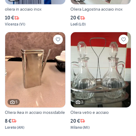
oliera in acciaio inox
Oliera Lagostina acciaio inox
10 €
20 €
Vicenza
(
VI
)
Lodi
(
LO
)
5
3
Oliera ikea in acciaio inossidabile
Oliera vetro e acciaio
8 €
20 €
Loreto
(
AN
)
Milano
(
MI
)