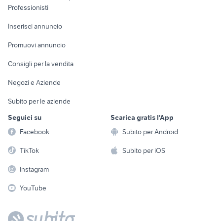
Informatica
Animali
Professionisti
Arredamento e
Console e
Accessori per
Casalinghi
Inserisci annuncio
Videogiochi
animali
Elettrodomestici
Promuovi annuncio
Audio/Video
Musica e Film
Giardino e Fai da te
Consigli per la vendita
Fotografia
Libri e Riviste
Abbigliamento e
Negozi e Aziende
Telefonia
Strumenti Musicali
Accessori
Subito per le aziende
Sports
Tutto per i bambini
Seguici su
Scarica gratis l'App
Biciclette
Facebook
Subito per Android
Collezionismo
TikTok
Subito per iOS
Instagram
YouTube