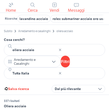
Home
Cerca
Vendi
Messaggi
lavandino acciaio
rolex submariner acciaio oro usato
Ricerche
Subito
Arredamento e casalinghi
oliera acciaio
Cosa cerchi?
Arredamento e
Filtri
Casalinghi
Salva ricerca
Dal più rilevante
337 risultati
Oliera acciaio