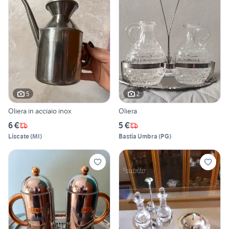
5
2
Oliera in acciaio inox
Oliera
6 €
5 €
Liscate
(
MI
)
Bastia Umbra
(
PG
)