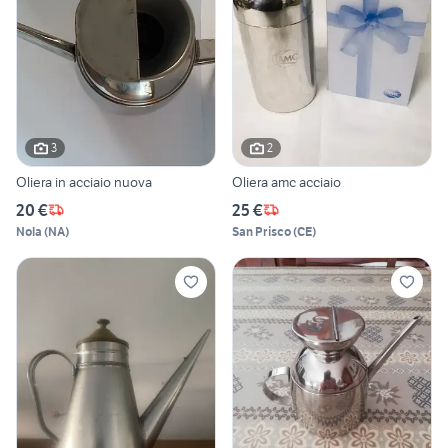
3
2
Oliera in acciaio nuova
Oliera amc acciaio
20 €
25 €
Nola
(
NA
)
San Prisco
(
CE
)