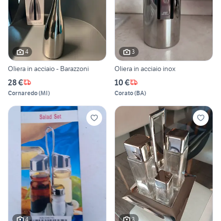
4
3
Oliera in acciaio - Barazzoni
Oliera in acciaio inox
28 €
10 €
Cornaredo
(
MI
)
Corato
(
BA
)
4
3