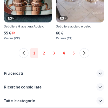
6
5
Set oliera & acetiera Acciaio
Set oliera acciaio e vetro
55 €
60 €
Verona
(
VR
)
Catania
(
CT
)
1
2
3
4
5
Più cercati
Correlati
Richerche simili
Suggerimenti
Ricerche consigliate
filo acciaio per tende
letti a scomparsa
mobili in regalo nelle
arredamento
ikea
marche
box doccia arredamento Toscana
casetiere arredamento Toscana
Tutte le categorie
pentole acciaio inox
divani usati
poltroncine da
top cucina 6 cm
lillangen
camera usate