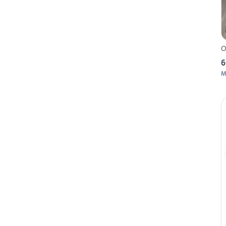
O
6
M