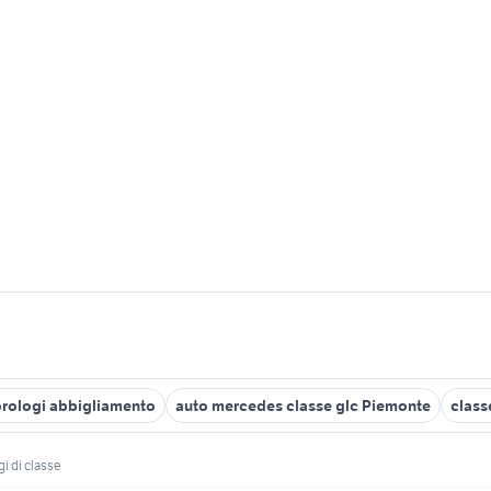
orologi abbigliamento
auto mercedes classe glc Piemonte
class
i di classe