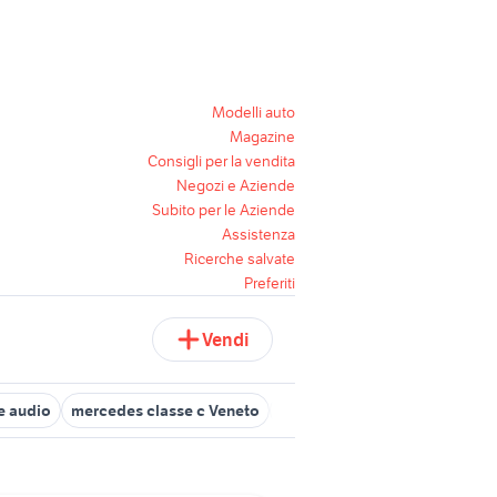
Modelli auto
Magazine
Consigli per la vendita
Negozi e Aziende
Subito per le Aziende
Assistenza
Ricerche salvate
Preferiti
Vendi
e audio
mercedes classe c Veneto
mercedes classe a auto Parma