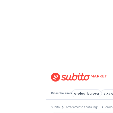
orologi bulova
vixa 
Ricerche
simili
Subito
Arredamento e casalinghi
orolog