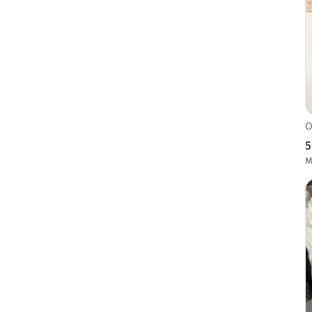
O
5
M