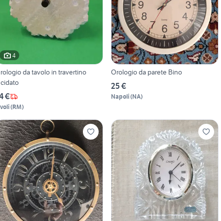
4
rologio da tavolo in travertino
Orologio da parete Bino
ucidato
25 €
4 €
Napoli
(
NA
)
voli
(
RM
)