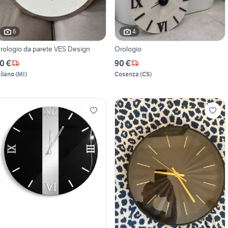
6
4
rologio da parete VES Design
Orologio
0 €
90 €
ilano
(
MI
)
Cosenza
(
CS
)