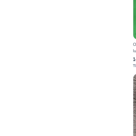
O
l
1
Ti