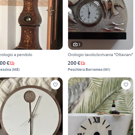
3
rologio a pendolo
Orologio tavolo/scrivania "Ottaviani"
00 €
200 €
essina
(
ME
)
Peschiera Borromeo
(
MI
)