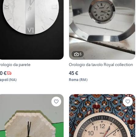
6
rologio da parete
Orologio da tavolo Royal collection
0 €
45 €
apoli
(
NA
)
Roma
(
RM
)