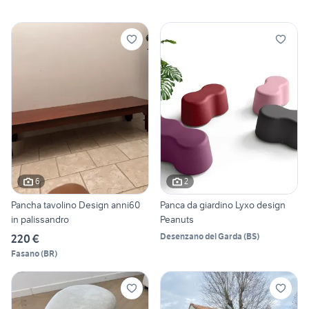
6
2
Pancha tavolino Design anni60
Panca da giardino Lyxo design
in palissandro
Peanuts
Desenzano del Garda
(
BS
)
220 €
Fasano
(
BR
)