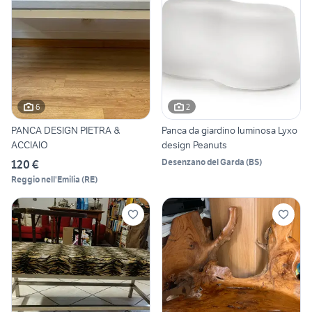
6
2
PANCA DESIGN PIETRA &
Panca da giardino luminosa Lyxo
ACCIAIO
design Peanuts
Desenzano del Garda
(
BS
)
120 €
Reggio nell'Emilia
(
RE
)