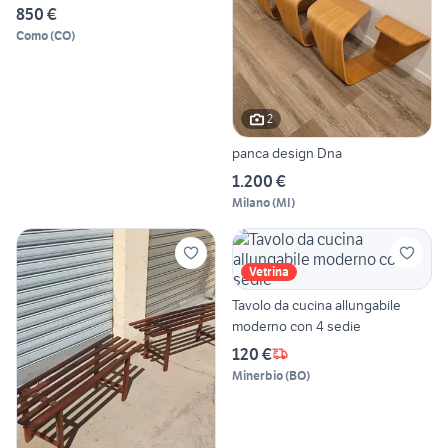
850 €
Como
(
CO
)
2
panca design Dna
1.200 €
Milano
(
MI
)
Vetrina
Tavolo da cucina allungabile
moderno con 4 sedie
120 €
Minerbio
(
BO
)