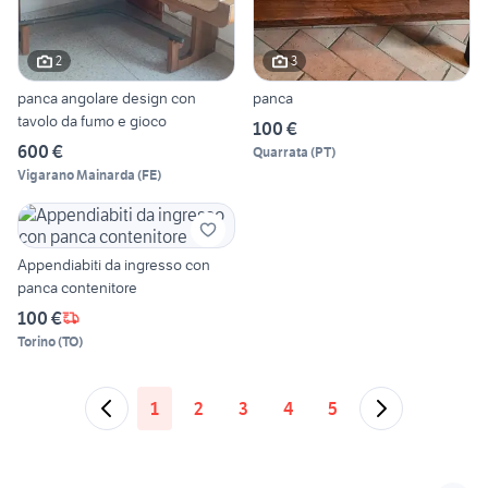
2
3
panca angolare design con
panca
tavolo da fumo e gioco
100 €
600 €
Quarrata
(
PT
)
Vigarano Mainarda
(
FE
)
Appendiabiti da ingresso con
panca contenitore
100 €
Torino
(
TO
)
1
2
3
4
5