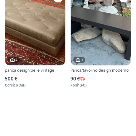
4
3
panca design pelle vintage
Panca/tavolino design moderno
500 €
90 €
Corsico
(
MI
)
Forli'
(
FC
)