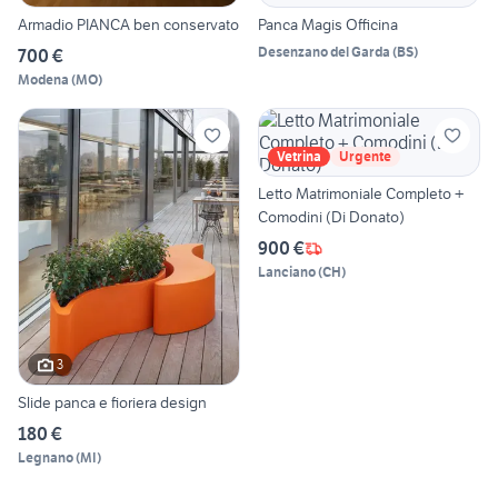
Armadio PIANCA ben conservato
Panca Magis Officina
Desenzano del Garda
(
BS
)
700 €
Modena
(
MO
)
Vetrina
Urgente
Letto Matrimoniale Completo +
Comodini (Di Donato)
900 €
Lanciano
(
CH
)
3
Slide panca e fioriera design
180 €
Legnano
(
MI
)