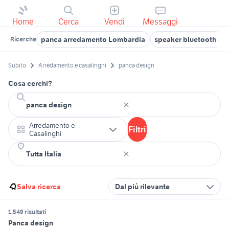
Home
Cerca
Vendi
Messaggi
panca arredamento Lombardia
speaker bluetooth m
Ricerche
Subito
Arredamento e casalinghi
panca design
Cosa cerchi?
Arredamento e
Filtri
Casalinghi
Salva ricerca
Dal più rilevante
1.549 risultati
Panca design