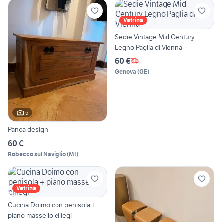
Vetrina
Sedie Vintage Mid Century
Legno Paglia di Vienna
60 €
Genova
(
GE
)
5
Panca design
60 €
Robecco sul Naviglio
(
MI
)
Vetrina
Cucina Doimo con penisola +
piano massello ciliegi