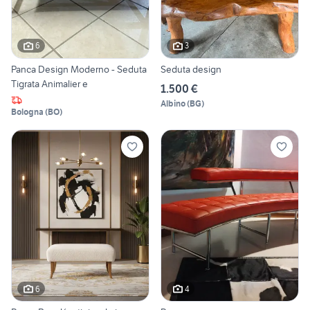
6
3
Panca Design Moderno - Seduta
Seduta design
Tigrata Animalier e
1.500 €
Albino
(
BG
)
Bologna
(
BO
)
6
4