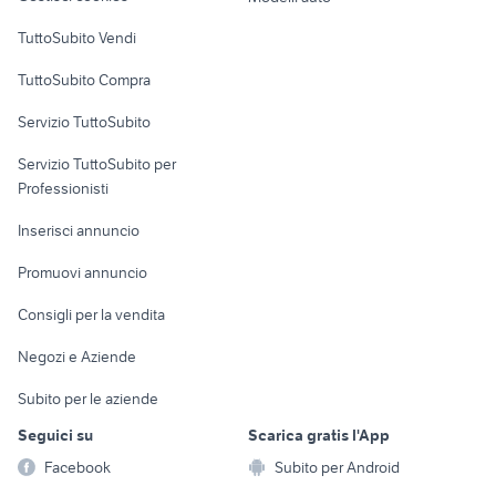
Case vacanza
TuttoSubito Vendi
Uffici e Locali
TuttoSubito Compra
commerciali
Servizio TuttoSubito
elettronica
per la casa e la
sports e hobby
Servizio TuttoSubito per
persona
Informatica
Animali
Professionisti
Arredamento e
Console e
Accessori per
Casalinghi
Inserisci annuncio
Videogiochi
animali
Elettrodomestici
Promuovi annuncio
Audio/Video
Musica e Film
Giardino e Fai da te
Consigli per la vendita
Fotografia
Libri e Riviste
Abbigliamento e
Negozi e Aziende
Telefonia
Strumenti Musicali
Accessori
Subito per le aziende
Sports
Tutto per i bambini
Seguici su
Scarica gratis l'App
Biciclette
Facebook
Subito per Android
Collezionismo