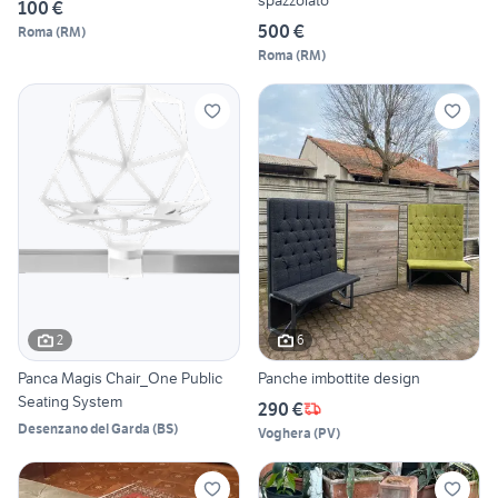
spazzolato
100 €
500 €
Roma
(
RM
)
Roma
(
RM
)
2
6
Panca Magis Chair_One Public
Panche imbottite design
Seating System
290 €
Desenzano del Garda
(
BS
)
Voghera
(
PV
)