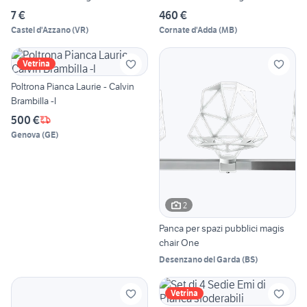
7 €
460 €
Castel d'Azzano
(
VR
)
Cornate d'Adda
(
MB
)
Vetrina
Poltrona Pianca Laurie - Calvin
Brambilla -l
500 €
Genova
(
GE
)
2
Panca per spazi pubblici magis
chair One
Desenzano del Garda
(
BS
)
Vetrina