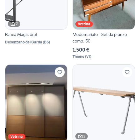
2
Vetrina
Panca Magis brut
Modernariato - Set da pranzo
comp. '50
Desenzano del Garda
(
BS
)
1.500 €
Thiene
(
VI
)
2
Vetrina