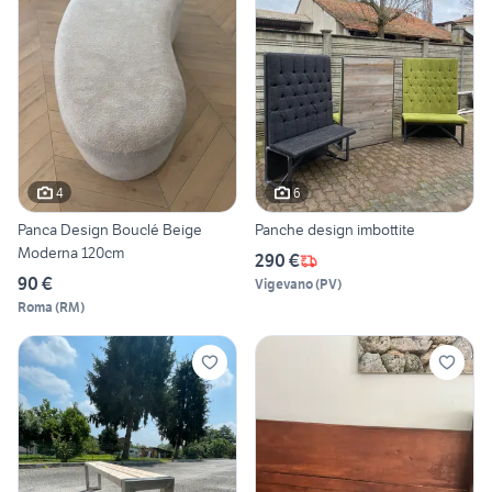
4
6
Panca Design Bouclé Beige
Panche design imbottite
Moderna 120cm
290 €
90 €
Vigevano
(
PV
)
Roma
(
RM
)