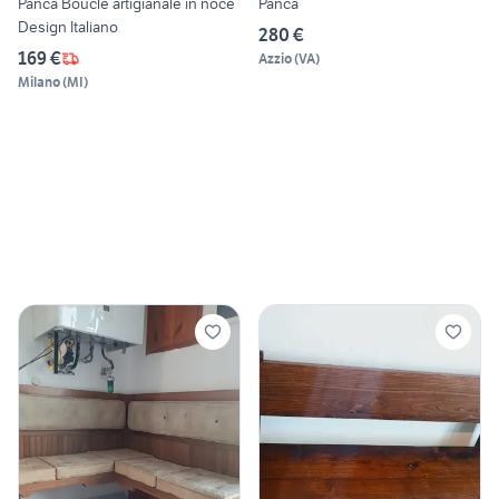
Panca Bouclé artigianale in noce
Panca
Design Italiano
280 €
169 €
Azzio
(
VA
)
Milano
(
MI
)