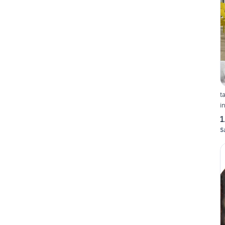
t
i
1
S