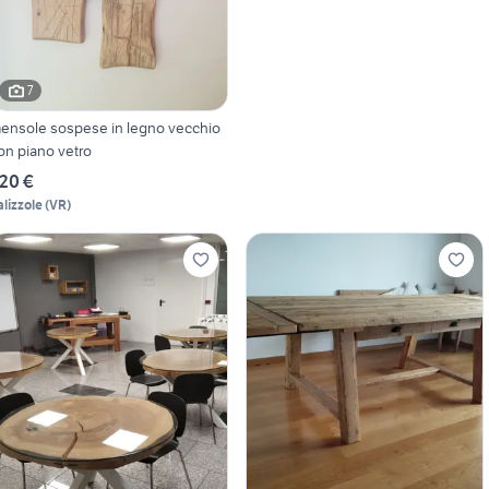
7
ensole sospese in legno vecchio
on piano vetro
20 €
alizzole
(
VR
)