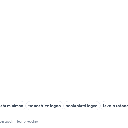
sata minimax
troncatrice legno
scolapiatti legno
tavolo roton
per tavoli in legno vecchio