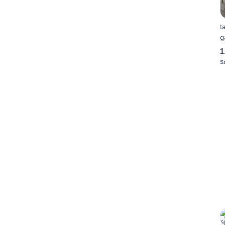
t
g
1
S