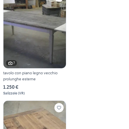
7
tavolo con piano legno vecchio
prolunghe esterne
1.250 €
Salizzole
(
VR
)