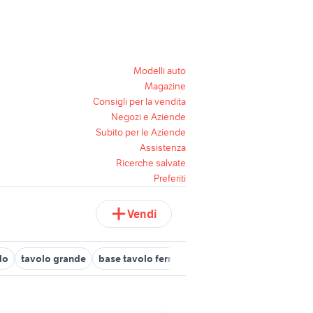
Modelli auto
Magazine
Consigli per la vendita
Negozi e Aziende
Subito per le Aziende
Assistenza
Ricerche salvate
Preferiti
Vendi
do
tavolo grande
base tavolo ferro
tavoli da giardino in allum