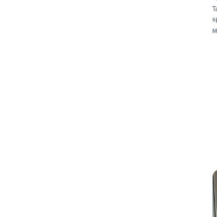
T
s
M