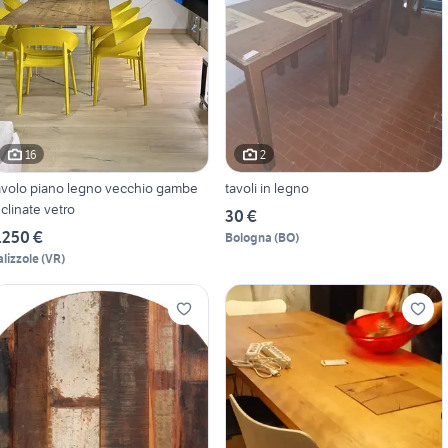
16
2
avolo piano legno vecchio gambe
tavoli in legno
nclinate vetro
30 €
.250 €
Bologna
(
BO
)
alizzole
(
VR
)