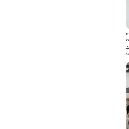
m
c
4
S