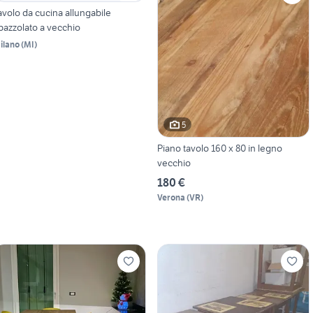
avolo da cucina allungabile
pazzolato a vecchio
ilano
(
MI
)
5
Piano tavolo 160 x 80 in legno
vecchio
180 €
Verona
(
VR
)