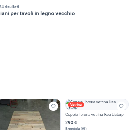
24 risultati
iani per tavoli in legno vecchio
Vetrina
Coppia libreria vetrina Ikea Liatorp
290 €
Brendola
(
VI
)