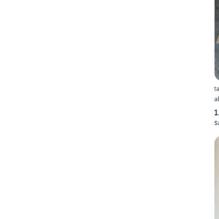
t
a
1
S