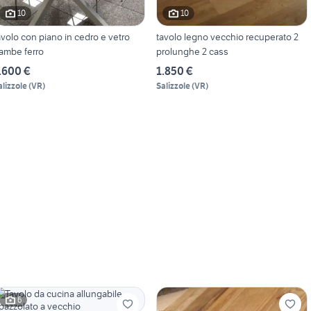
10
10
avolo con piano in cedro e vetro
tavolo legno vecchio recuperato 2
ambe ferro
prolunghe 2 cass
.600 €
1.850 €
alizzole
(
VR
)
Salizzole
(
VR
)
6