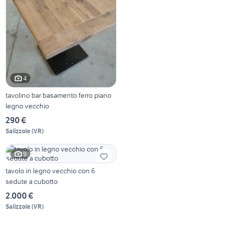
4
tavolino bar basamento ferro piano
legno vecchio
290 €
Salizzole
(
VR
)
9
tavolo in legno vecchio con 6
sedute a cubotto
2.000 €
Salizzole
(
VR
)