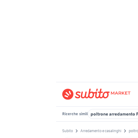
poltrone arredamento Fr
Ricerche
simili
Subito
Arredamento e casalinghi
poltro