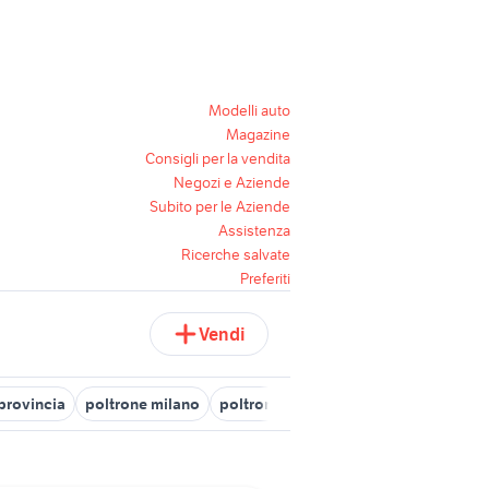
Modelli auto
Magazine
Consigli per la vendita
Negozi e Aziende
Subito per le Aziende
Assistenza
Ricerche salvate
Preferiti
Vendi
provincia
poltrone milano
poltrone arredamento Roma
poltro