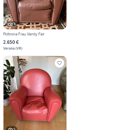
4
Poltrona Frau Vanity Fair
2.650 €
Verona
(
VR
)
5