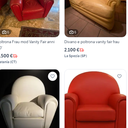
6
6
oltrona Frau mod Vanity Fair anni
Divano e poltrona vanity fair frau
0’
2.100 €
.500 €
La Spezia
(
SP
)
atania
(
CT
)