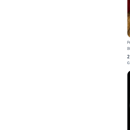
P
8
2
C