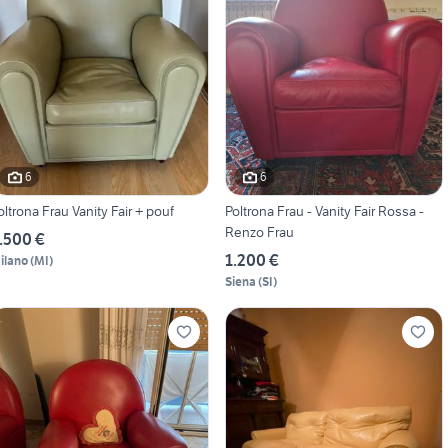
6
6
oltrona Frau Vanity Fair + pouf
Poltrona Frau - Vanity Fair Rossa -
Renzo Frau
.500 €
1.200 €
ilano
(
MI
)
Siena
(
SI
)