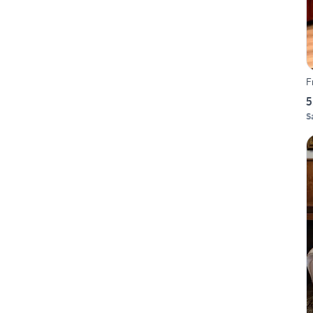
F
5
S