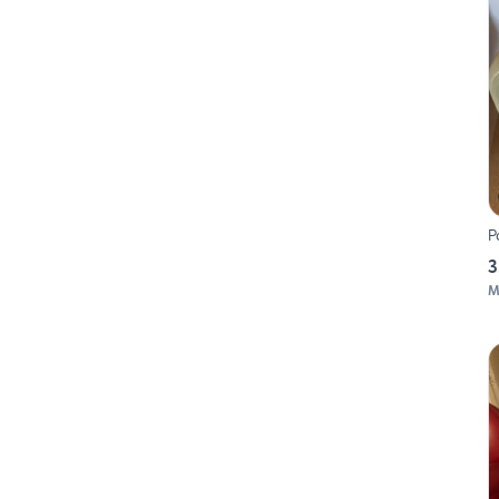
P
3
M