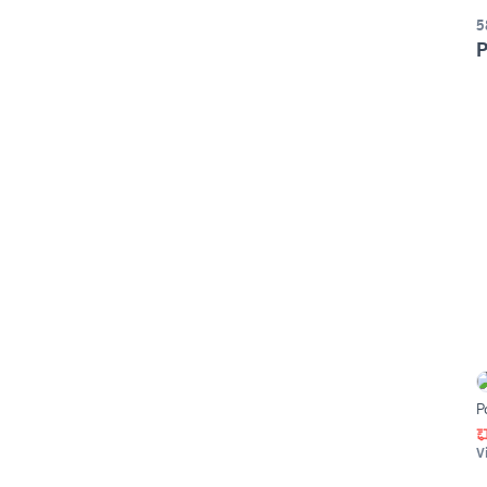
5
P
P
V