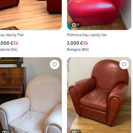
4
rau Vanity Fair
Poltrona frau vanity fair
.000 €
3.000 €
alerno
(
SA
)
Bologna
(
BO
)
6
2