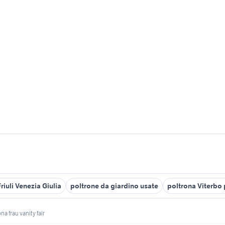
iuli Venezia Giulia
poltrone da giardino usate
poltrona Viterbo 
na frau vanity fair