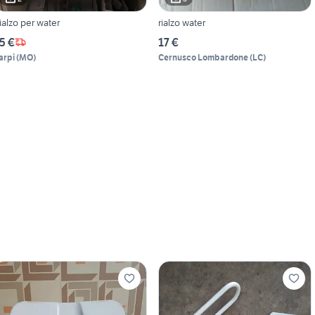
ialzo per water
rialzo water
5 €
17 €
arpi
(
MO
)
Cernusco Lombardone
(
LC
)