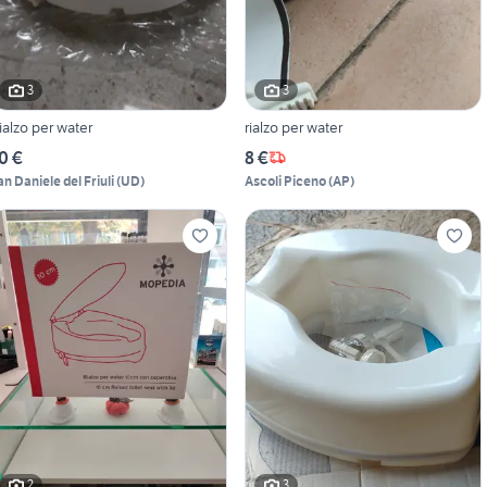
3
3
ialzo per water
rialzo per water
0 €
8 €
an Daniele del Friuli
(
UD
)
Ascoli Piceno
(
AP
)
2
3