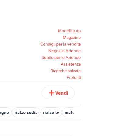
Modelli auto
Magazine
Consigli per la vendita
Negozi e Aziende
Subito per le Aziende
Assistenza
Ricerche salvate
Preferiti
Vendi
agno
rialzo sedia
rialzo tv
materassi water foam
sedia water