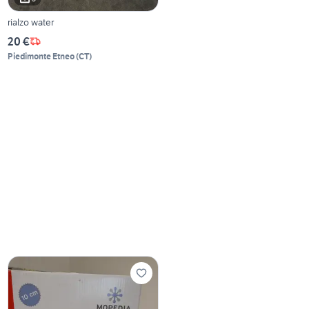
rialzo water
20 €
Piedimonte Etneo
(
CT
)