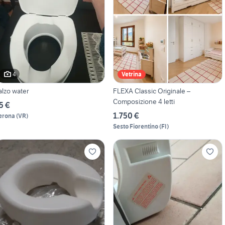
4
Vetrina
ialzo water
FLEXA Classic Originale –
Composizione 4 letti
5 €
1.750 €
erona
(
VR
)
Sesto Fiorentino
(
FI
)