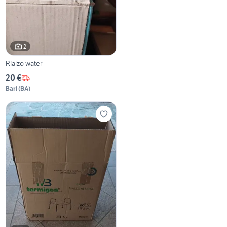
2
Rialzo water
20 €
Bari
(
BA
)