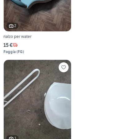
2
rialzo per water
15 €
Foggia
(
FG
)
3