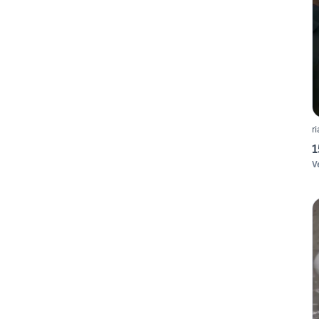
r
1
V