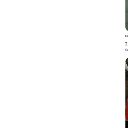
r
2
S