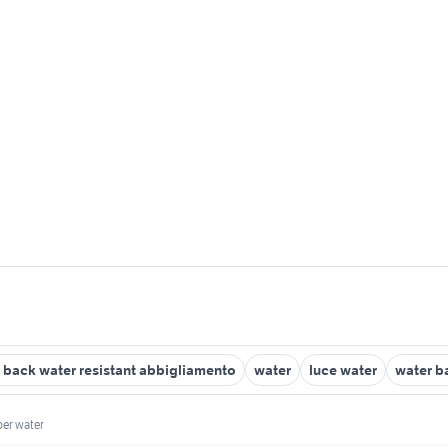
l back water resistant abbigliamento
water
luce water
water b
 per water