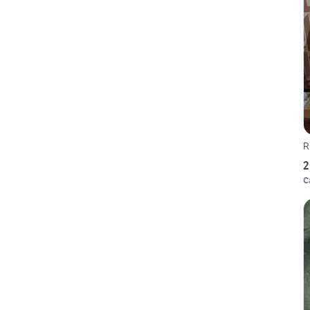
R
2
C