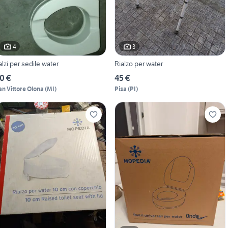
4
3
ialzi per sedile water
Rialzo per water
0 €
45 €
an Vittore Olona
(
MI
)
Pisa
(
PI
)