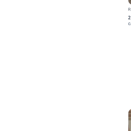
R
2
C