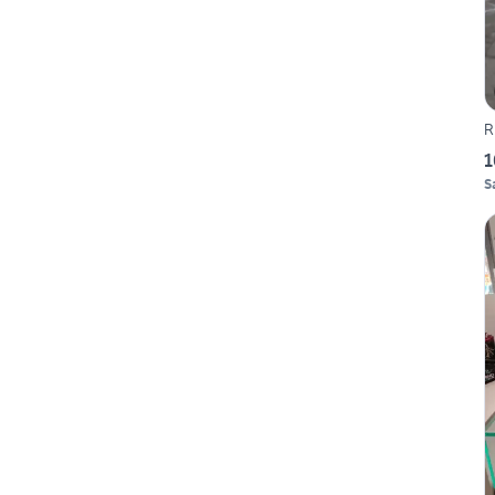
R
1
S