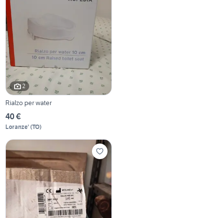
2
Rialzo per water
40 €
Loranze'
(
TO
)