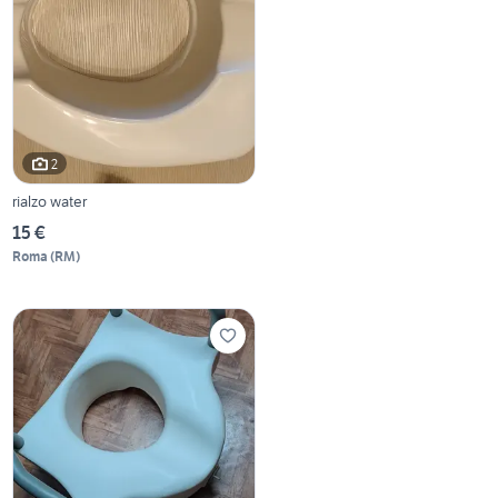
2
rialzo water
15 €
Roma
(
RM
)