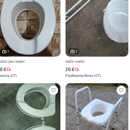
3
3
ialzo per water
rialzo water
0 €
20 €
atania
(
CT
)
Piedimonte Etneo
(
CT
)