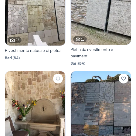
15
23
Pietra da rivestimento e
Rivestimento naturale di pietra
pavimenti
Bari
(
BA
)
Bari
(
BA
)