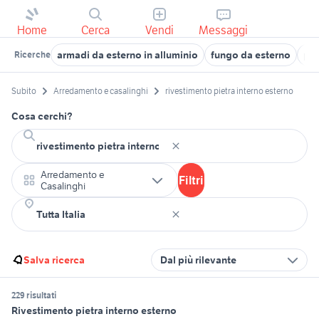
Home
Cerca
Vendi
Messaggi
armadi da esterno in alluminio
fungo da esterno
por
Ricerche
Subito
Arredamento e casalinghi
rivestimento pietra interno esterno
Cosa cerchi?
Arredamento e
Filtri
Casalinghi
Salva ricerca
Dal più rilevante
229 risultati
Rivestimento pietra interno esterno