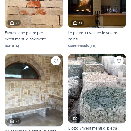
30
30
Fantastiche pietre per
Le pietre x rivestire le vostre
rivestimenti e pavimenti
pareti
Bari
(
BA
)
Manfredonia
(
FG
)
15
30
Ciottoli/rivestimenti di pietra
Rivestimenti in pietra lavorata