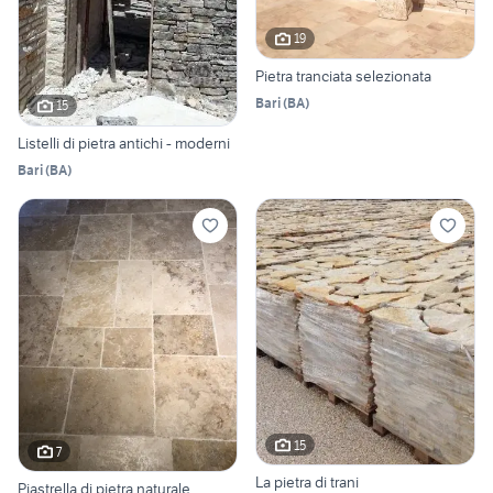
19
Pietra tranciata selezionata
Bari
(
BA
)
15
Listelli di pietra antichi - moderni
Bari
(
BA
)
15
7
La pietra di trani
Piastrella di pietra naturale