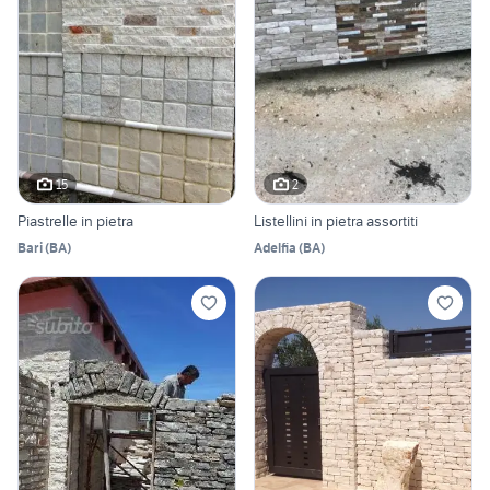
15
2
Piastrelle in pietra
Listellini in pietra assortiti
Bari
(
BA
)
Adelfia
(
BA
)