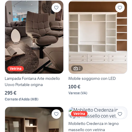
2
Vetrina
Lampada Fontana Arte modello
Mobile soggiorno con LED
Uovo Portable origina
100 €
295 €
Varese
(
VA
)
Cornate d'Adda
(
MB
)
Vetrina
Mobiletto Credenza in legno
massello con vetrina