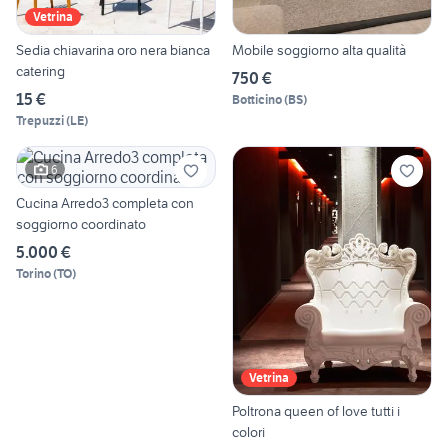
Vetrina
Sedia chiavarina oro nera bianca
Mobile soggiorno alta qualità
catering
750 €
15 €
Botticino
(
BS
)
Trepuzzi
(
LE
)
6
Cucina Arredo3 completa con
soggiorno coordinato
5.000 €
Torino
(
TO
)
Vetrina
Poltrona queen of love tutti i
colori