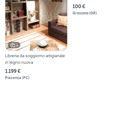
100 €
Grosseto
(
GR
)
4
Libreria da soggiorno artigianale
in legno nuova
1.199 €
Piacenza
(
PC
)