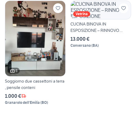
Vetrina
CUCINA BINOVA IN
ESPOSIZIONE – RINNOVO
ESPOSIZIONE
13.000 €
Conversano
(
BA
)
6
Soggiorno due cassettoni a terra
, pensile conteni
1.000 €
Granarolo dell'Emilia
(
BO
)