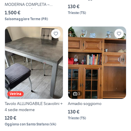
MODERNA COMPLETA –
130 €
VETRINA FUMÉ L
1.500 €
Trieste
(
TS
)
Salsomaggiore Terme
(
PR
)
3
Vetrina
Tavolo ALLUNGABILE Scavolini +
Armadio soggiorno
4 sedie moderne
130 €
120 €
Trieste
(
TS
)
Oggiona con Santo Stefano
(
VA
)