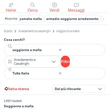
Home
Cerca
Vendi
Messaggi
yamaha malta
armadio soggiorno arredamento
sog
Ricerche
Subito
Arredamento e casalinghi
soggiorno a malta
Cosa cerchi?
Arredamento e
Filtri
Casalinghi
Salva ricerca
Dal più rilevante
1.997 risultati
Soggiorno a malta