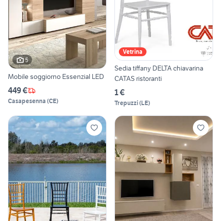
Vetrina
5
Sedia tiffany DELTA chiavarina
Mobile soggiorno Essenzial LED
CATAS ristoranti
449 €
1 €
Casapesenna
(
CE
)
Trepuzzi
(
LE
)