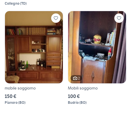
Collegno
(
TO
)
2
mobile soggiorno
Mobili soggiorno
150 €
100 €
Pianoro
(
BO
)
Budrio
(
BO
)