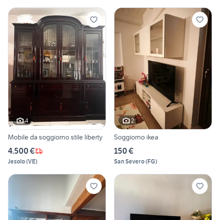
4
2
Mobile da soggiorno stile liberty
Soggiorno ikea
4.500 €
150 €
Jesolo
(
VE
)
San Severo
(
FG
)