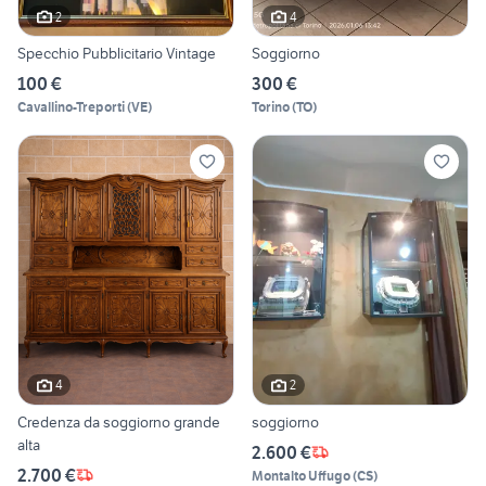
2
4
Specchio Pubblicitario Vintage
Soggiorno
100 €
300 €
Cavallino-Treporti
(
VE
)
Torino
(
TO
)
4
2
Credenza da soggiorno grande
soggiorno
alta
2.600 €
2.700 €
Montalto Uffugo
(
CS
)