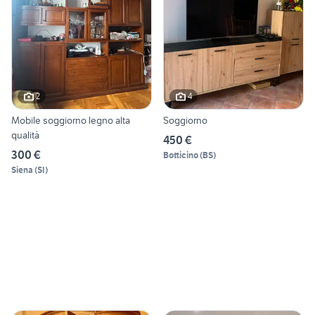
2
4
Mobile soggiorno legno alta
Soggiorno
qualità
450 €
300 €
Botticino
(
BS
)
Siena
(
SI
)