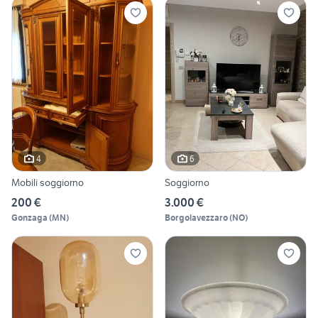
4
6
Mobili soggiorno
Soggiorno
200 €
3.000 €
Gonzaga
(
MN
)
Borgolavezzaro
(
NO
)