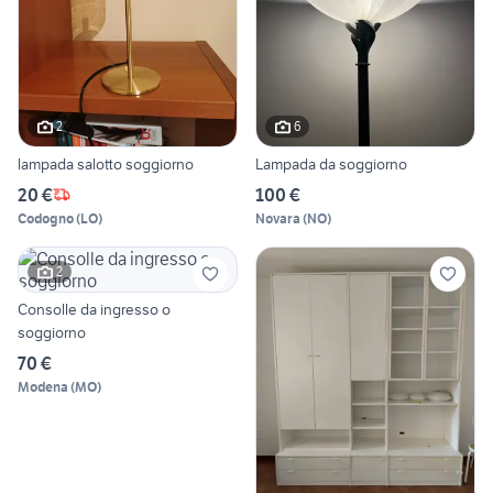
2
6
lampada salotto soggiorno
Lampada da soggiorno
20 €
100 €
Codogno
(
LO
)
Novara
(
NO
)
2
Consolle da ingresso o
soggiorno
70 €
Modena
(
MO
)