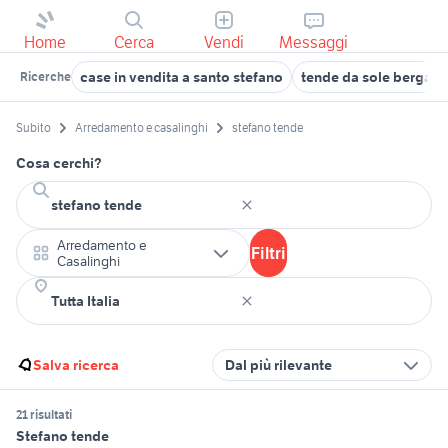
Home
Cerca
Vendi
Messaggi
case in vendita a santo stefano
tende da sole bergamo
Ricerche
Subito
Arredamento e casalinghi
stefano tende
Cosa cerchi?
Arredamento e
Filtri
Casalinghi
Salva ricerca
Dal più rilevante
21 risultati
Stefano tende