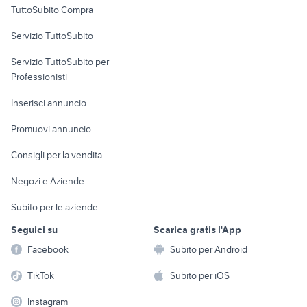
TuttoSubito Compra
commerciali
Servizio TuttoSubito
elettronica
per la casa e la
sports e hobby
Servizio TuttoSubito per
persona
Informatica
Animali
Professionisti
Arredamento e
Console e
Accessori per
Casalinghi
Inserisci annuncio
Videogiochi
animali
Elettrodomestici
Promuovi annuncio
Audio/Video
Musica e Film
Giardino e Fai da te
Consigli per la vendita
Fotografia
Libri e Riviste
Abbigliamento e
Negozi e Aziende
Telefonia
Strumenti Musicali
Accessori
Subito per le aziende
Sports
Tutto per i bambini
Seguici su
Scarica gratis l'App
Biciclette
Facebook
Subito per Android
Collezionismo
TikTok
Subito per iOS
Instagram