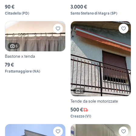
90 €
3.000 €
Cittadella
(
PD
)
Santo Stefano di Magra
(
SP
)
6
Bastone x tenda
79 €
Frattamaggiore
(
NA
)
6
Tende da sole motorizzate
500 €
Creazzo
(
VI
)