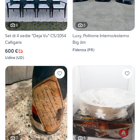
6
6
Set di 4 sedie "Deja Vu" CS/1054
Luxy, Poltrone Interno/esterno
Calligaris
Big Jim
Fidenza
(
PR
)
600 €
Udine
(
UD
)
3
6