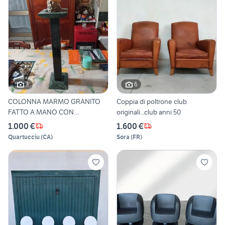
3
6
COLONNA MARMO GRANITO
Coppia di poltrone club
FATTO A MANO CON
originali...club anni 50
ANGIOLETTO
1.000 €
1.600 €
Quartucciu
(
CA
)
Sora
(
FR
)