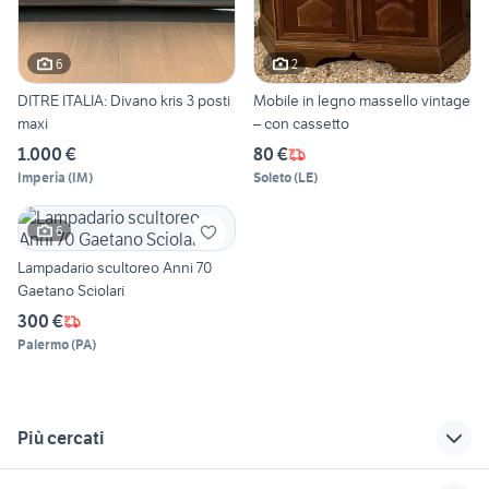
6
2
DITRE ITALIA: Divano kris 3 posti
Mobile in legno massello vintage
maxi
– con cassetto
1.000 €
80 €
Imperia
(
IM
)
Soleto
(
LE
)
6
Lampadario scultoreo Anni 70
Gaetano Sciolari
300 €
Palermo
(
PA
)
Più cercati
Correlati
Richerche simili
Suggerimenti