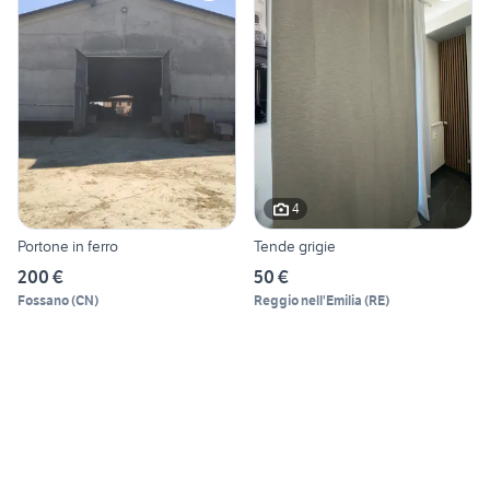
4
Portone in ferro
Tende grigie
200 €
50 €
Fossano
(
CN
)
Reggio nell'Emilia
(
RE
)