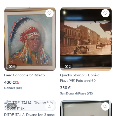
6
2
Fiero Condottiero” Ritratto
Quadro Storico S. Donà di
Piave(VE) Foto anni 60
400 €
350 €
Genova
(
GE
)
San Dona' di Piave
(
VE
)
6
DITRE ITALIA: Divano kris 3 posti