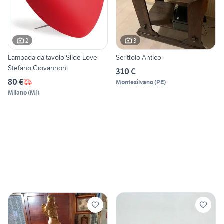
2
3
Lampada da tavolo Slide Love
Scrittoio Antico
Stefano Giovannoni
310 €
80 €
Montesilvano
(
PE
)
Milano
(
MI
)