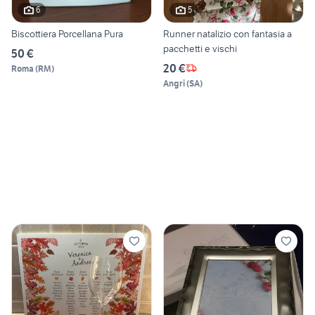
6
5
Biscottiera Porcellana Pura
Runner natalizio con fantasia a
pacchetti e vischi
50 €
20 €
Roma
(
RM
)
Angri
(
SA
)