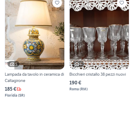
5
6
Lampada da tavolo in ceramica di
Bicchieri cristallo 38 pezzi nuovi
Caltagirone
190 €
185 €
Roma
(
RM
)
Floridia
(
SR
)