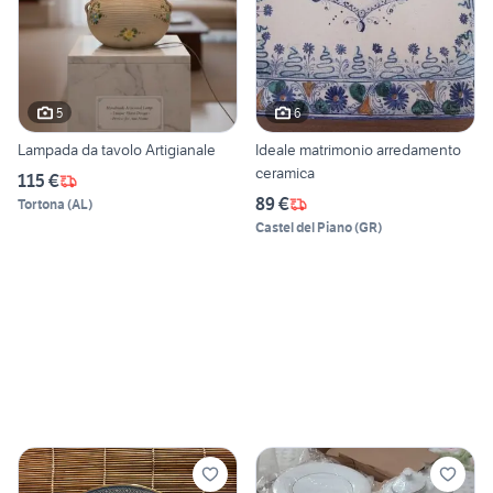
5
6
Lampada da tavolo Artigianale
Ideale matrimonio arredamento
ceramica
115 €
89 €
Tortona
(
AL
)
Castel del Piano
(
GR
)