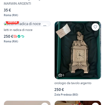
MARWIN ARGENTI
35 €
Roma
(
RM
)
Vetrina
letti in radica di noce
250 €
Roma
(
RM
)
6
orologio da tavolo argento
250 €
Zola Predosa
(
BO
)