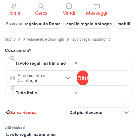
Home
Cerca
Vendi
Messaggi
regalo auto Roma
cani in regalo bologna
mobili in 
Ricerche
Subito
Arredamento e casalinghi
tavolo regali matrimonio
Cosa cerchi?
Arredamento e
Filtri
Casalinghi
Salva ricerca
Dal più rilevante
146 risultati
Tavolo regali matrimonio