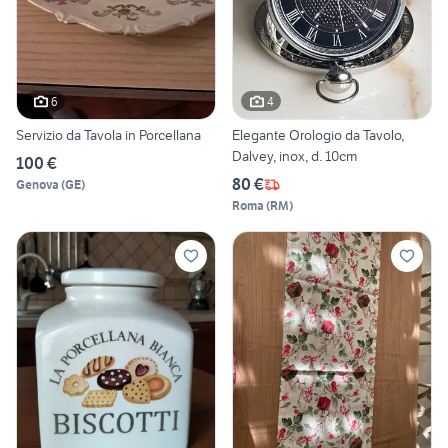
6
4
Servizio da Tavola in Porcellana
Elegante Orologio da Tavolo,
Dalvey, inox, d. 10cm
100 €
80 €
Genova
(
GE
)
Roma
(
RM
)