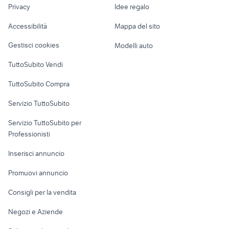
lavoro
vintage arredamento Pavia
Privacy
Idee regalo
camerette termini imerese
Garage e box
provincia
Caravan e Camper
Accessibilità
Mappa del sito
giardino Belluno provincia
troncatrice legno
Loft, mansarde e
Veicoli commerciali
altro
Gestisci cookies
Modelli auto
Case vacanza
TuttoSubito Vendi
Uffici e Locali
TuttoSubito Compra
commerciali
Servizio TuttoSubito
elettronica
per la casa e la
sports e hobby
Servizio TuttoSubito per
persona
Informatica
Animali
Professionisti
Arredamento e
Console e
Accessori per
Casalinghi
Inserisci annuncio
Videogiochi
animali
Elettrodomestici
Promuovi annuncio
Audio/Video
Musica e Film
Giardino e Fai da te
Consigli per la vendita
Fotografia
Libri e Riviste
Abbigliamento e
Negozi e Aziende
Telefonia
Strumenti Musicali
Accessori