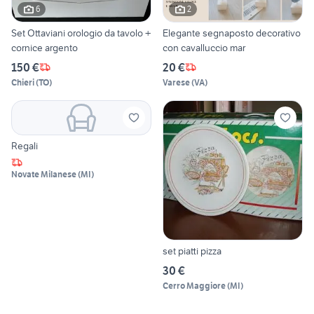
6
2
Set Ottaviani orologio da tavolo +
Elegante segnaposto decorativo
cornice argento
con cavalluccio mar
150 €
20 €
Chieri
(
TO
)
Varese
(
VA
)
Regali
Novate Milanese
(
MI
)
set piatti pizza
30 €
Cerro Maggiore
(
MI
)