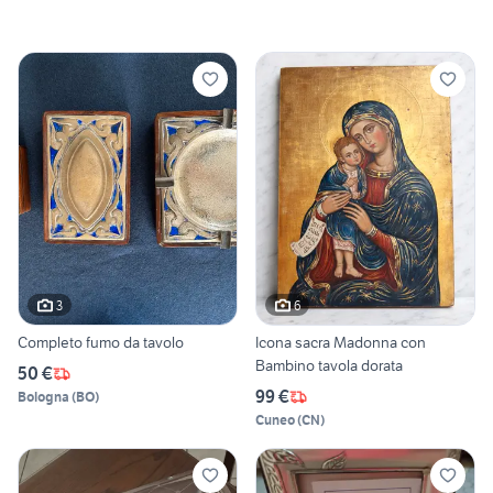
3
6
Completo fumo da tavolo
Icona sacra Madonna con
Bambino tavola dorata
50 €
99 €
Bologna
(
BO
)
Cuneo
(
CN
)