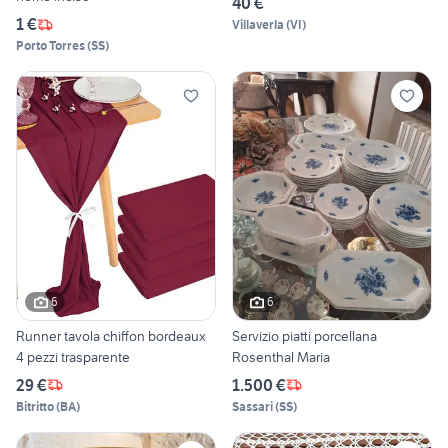
40 €
1 €
Villaverla
(
VI
)
Porto Torres
(
SS
)
6
6
Runner tavola chiffon bordeaux
Servizio piatti porcellana
4 pezzi trasparente
Rosenthal Maria
29 €
1.500 €
Bitritto
(
BA
)
Sassari
(
SS
)