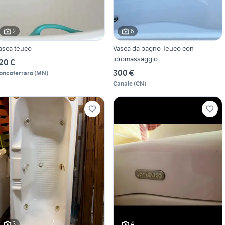
2
6
asca teuco
Vasca da bagno Teuco con
idromassaggio
20 €
300 €
oncoferraro
(
MN
)
Canale
(
CN
)
3
4