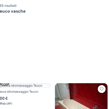
30 risultati
euco vasche
3
asca idromassaggio Teuco
00 €
ffida
(
AP
)