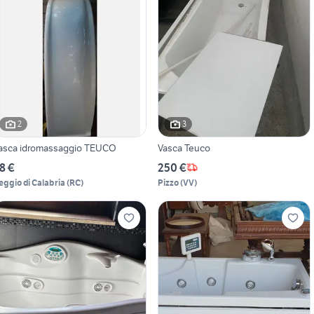
2
3
asca idromassaggio TEUCO
Vasca Teuco
8 €
250 €
eggio di Calabria
(
RC
)
Pizzo
(
VV
)