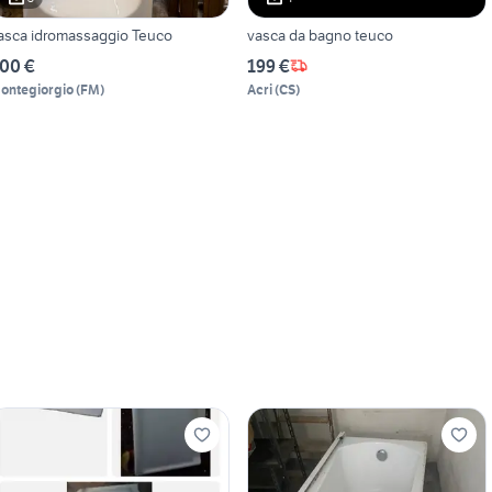
asca idromassaggio Teuco
vasca da bagno teuco
00 €
199 €
ontegiorgio
(
FM
)
Acri
(
CS
)