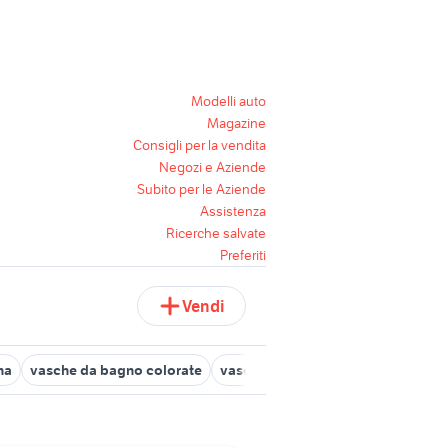
Modelli auto
Magazine
Consigli per la vendita
Negozi e Aziende
Subito per le Aziende
Assistenza
Ricerche salvate
Preferiti
Vendi
na
vasche da bagno colorate
vasca idromassaggio teuco
box