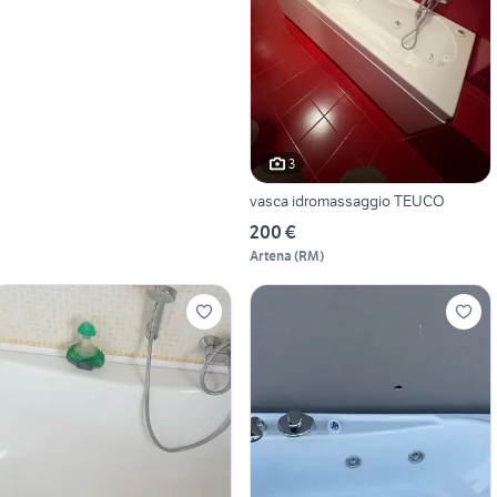
3
vasca idromassaggio TEUCO
200 €
Artena
(
RM
)