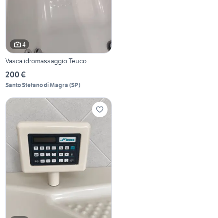
4
Vasca idromassaggio Teuco
200 €
Santo Stefano di Magra
(
SP
)