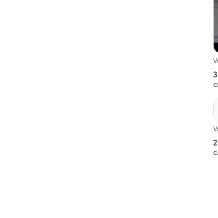
V
3
C
V
2
C