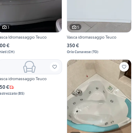
3
5
asca Idromassaggio Teuco
Vasca idromassaggio Teuco
00 €
350 €
hieti
(
CH
)
Orio Canavese
(
TO
)
asca idromassaggio Teuco
50 €
astrezzato
(
BS
)