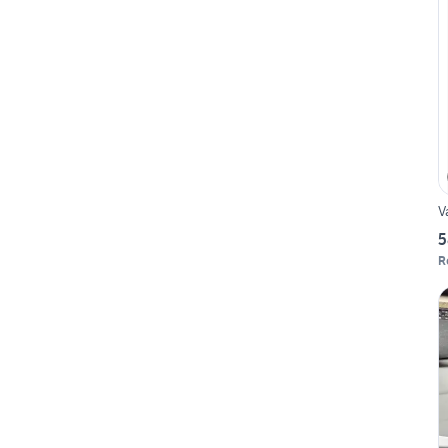
V
5
R