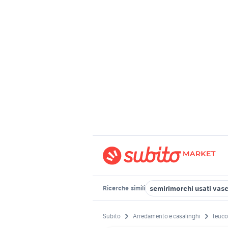
semirimorchi usati vas
Ricerche
simili
Subito
Arredamento e casalinghi
teuco