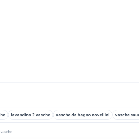
che
lavandino 2 vasche
vasche da bagno novellini
vasche sau
 vasche