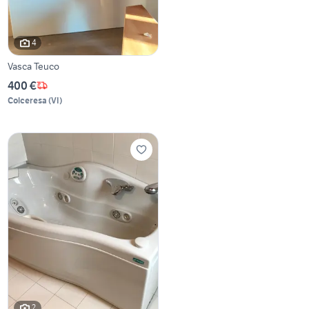
4
Vasca Teuco
400 €
Colceresa
(
VI
)
2