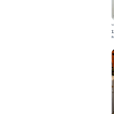
v
1
R