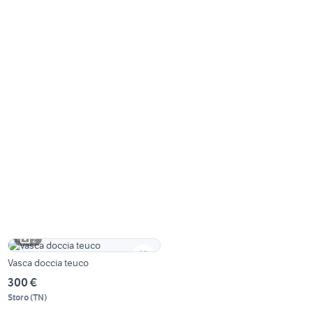
2
Vasca doccia teuco
300 €
Storo
(
TN
)