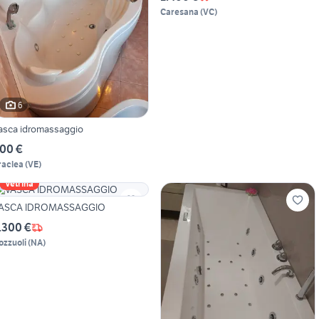
Caresana
(
VC
)
6
asca idromassaggio
00 €
raclea
(
VE
)
Vetrina
ASCA IDROMASSAGGIO
.300 €
ozzuoli
(
NA
)