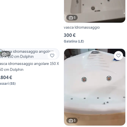
6
vasca Idromassaggio
300 €
Galatina
(
LE
)
7
asca idromassaggio angolare 150 X
50 cm Dolphin
.804 €
assari
(
SS
)
6