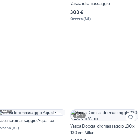
Vasca idromassaggio
300 €
Ozzero
(
MI
)
6
9
asca idromassaggio AquaLux
Vasca Doccia idromassaggio 130 x
olzano
(
BZ
)
130 cm Milan