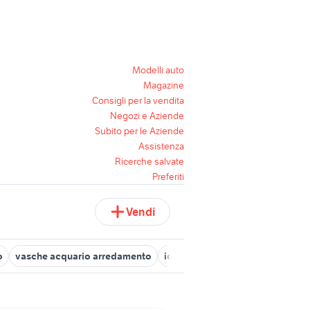
Modelli auto
Magazine
Consigli per la vendita
Negozi e Aziende
Subito per le Aziende
Assistenza
Ricerche salvate
Preferiti
Vendi
o
vasche acquario arredamento
idromassaggio per vasca
pis