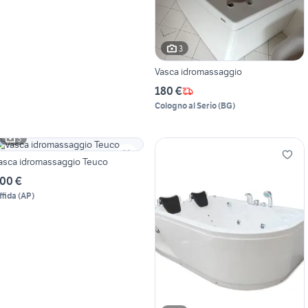
3
Vasca idromassaggio
180 €
Cologno al Serio
(
BG
)
3
asca idromassaggio Teuco
00 €
ffida
(
AP
)