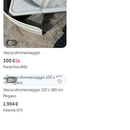
2
Vasca idromassaggio
300 €
Porto Viro
(
RO
)
7
Vasca idromassaggio 120 x 180 cm
Pegaso
1.994 €
Catania
(
CT
)