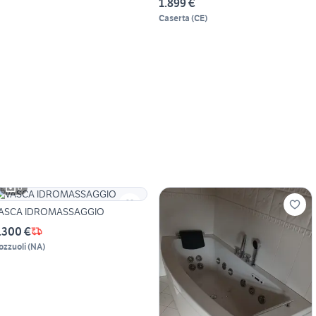
1.899 €
Caserta
(
CE
)
6
ASCA IDROMASSAGGIO
.300 €
ozzuoli
(
NA
)