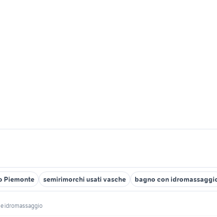
o Piemonte
semirimorchi usati vasche
bagno con idromassaggi
e idromassaggio