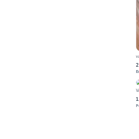
v
2
E
V
1
P