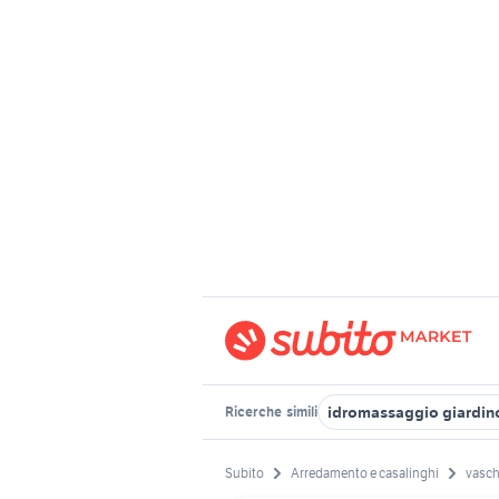
idromassaggio giardin
Ricerche
simili
Subito
Arredamento e casalinghi
vasch