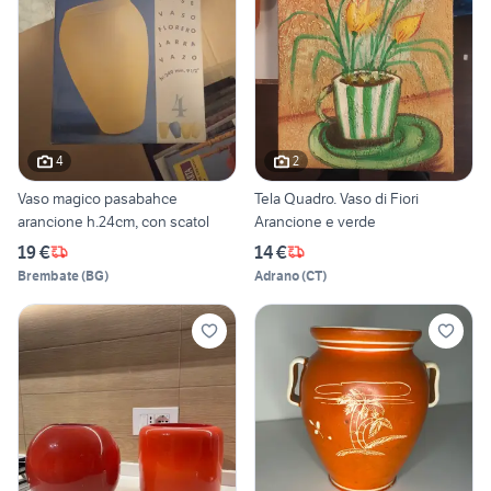
4
2
Vaso magico pasabahce
Tela Quadro. Vaso di Fiori
arancione h.24cm, con scatol
Arancione e verde
19 €
14 €
Brembate
(
BG
)
Adrano
(
CT
)