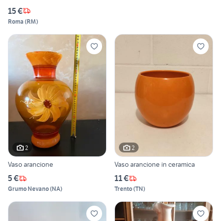
15 €
Roma
(
RM
)
2
2
Vaso arancione
Vaso arancione in ceramica
5 €
11 €
Grumo Nevano
(
NA
)
Trento
(
TN
)