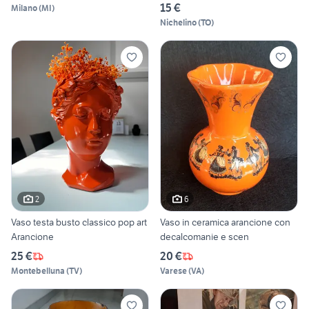
15 €
Milano
(
MI
)
Nichelino
(
TO
)
2
6
Vaso testa busto classico pop art
Vaso in ceramica arancione con
Arancione
decalcomanie e scen
25 €
20 €
Montebelluna
(
TV
)
Varese
(
VA
)