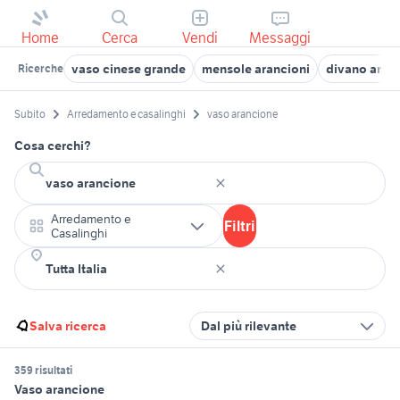
Home
Cerca
Vendi
Messaggi
vaso cinese grande
mensole arancioni
divano aran
Ricerche
Subito
Arredamento e casalinghi
vaso arancione
Cosa cerchi?
Arredamento e
Filtri
Casalinghi
Salva ricerca
Dal più rilevante
359 risultati
Vaso arancione