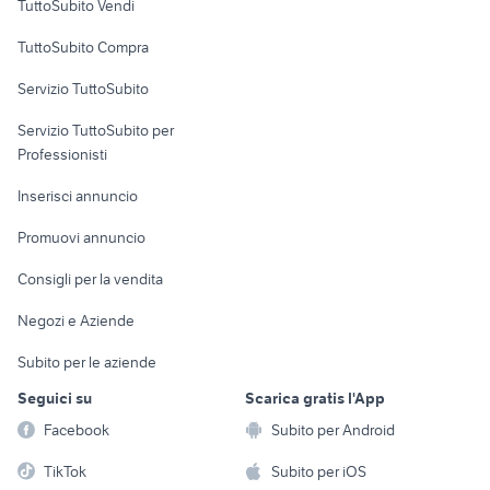
TuttoSubito Vendi
Uffici e Locali
TuttoSubito Compra
commerciali
Servizio TuttoSubito
elettronica
per la casa e la
sports e hobby
Servizio TuttoSubito per
persona
Informatica
Animali
Professionisti
Arredamento e
Console e
Accessori per
Casalinghi
Inserisci annuncio
Videogiochi
animali
Elettrodomestici
Promuovi annuncio
Audio/Video
Musica e Film
Giardino e Fai da te
Consigli per la vendita
Fotografia
Libri e Riviste
Abbigliamento e
Negozi e Aziende
Telefonia
Strumenti Musicali
Accessori
Subito per le aziende
Sports
Tutto per i bambini
Seguici su
Scarica gratis l'App
Biciclette
Facebook
Subito per Android
Collezionismo
TikTok
Subito per iOS