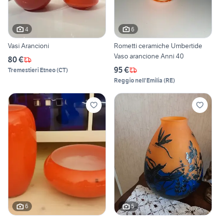
4
6
Vasi Arancioni
Rometti ceramiche Umbertide
Vaso arancione Anni 40
80 €
95 €
Tremestieri Etneo
(
CT
)
Reggio nell'Emilia
(
RE
)
6
5