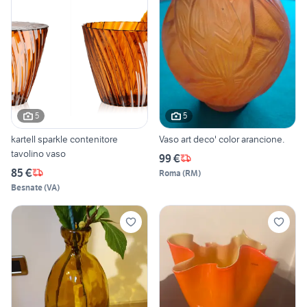
5
5
kartell sparkle contenitore
Vaso art deco' color arancione.
tavolino vaso
99 €
85 €
Roma
(
RM
)
Besnate
(
VA
)