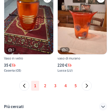
2
2
Vaso in vetro
vaso di murano
35 €
220 €
Caserta
(
CE
)
Lucca
(
LU
)
1
2
3
4
5
Più cercati