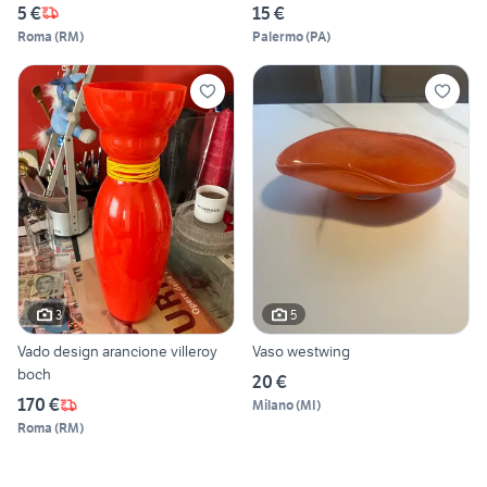
5 €
15 €
Roma
(
RM
)
Palermo
(
PA
)
3
5
Vado design arancione villeroy
Vaso westwing
boch
20 €
170 €
Milano
(
MI
)
Roma
(
RM
)