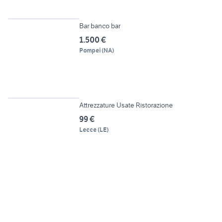
5
Bar banco bar
1.500 €
Pompei
(
NA
)
6
Attrezzature Usate Ristorazione
99 €
Lecce
(
LE
)