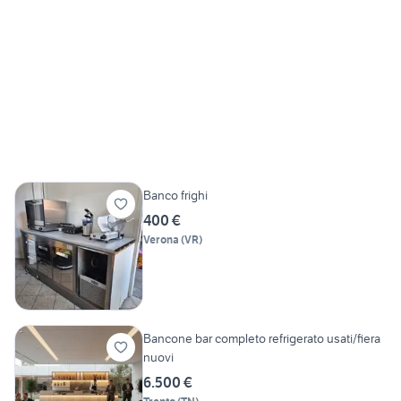
Banco frighi
400 €
Verona
(
VR
)
Bancone bar completo refrigerato usati/fiera
nuovi
6.500 €