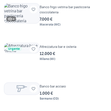
Banco frigo vetrina bar pasticceria
cioccolateria
7.000 €
4
Macerata
(
MC
)
Attrezzatura bar e osteria
Urgente
12.000 €
Milano
(
MI
)
Banco bar acciaio
1.000 €
Sormano
(
CO
)