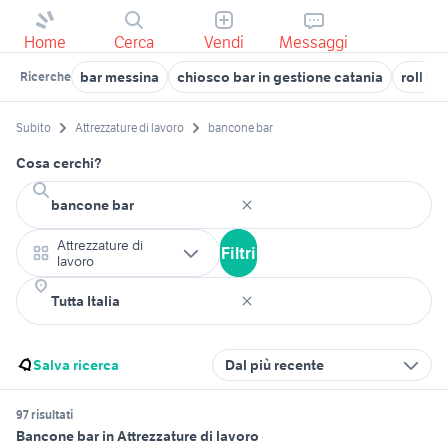
Home
Cerca
Vendi
Messaggi
bar messina
chiosco bar in gestione catania
roll bar
Ricerche
Subito
Attrezzature di lavoro
bancone bar
Cosa cerchi?
Attrezzature di
Filtri
lavoro
Salva ricerca
Dal più recente
97 risultati
Bancone bar in Attrezzature di lavoro