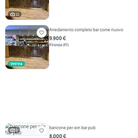
12
Arredamento completo bar come nuovo
9.900 €
Firenze
(
FI
)
Vetrina
bancone per win bar pub
6
8.000 €