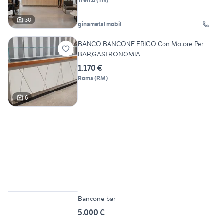
Trento
(
TN
)
30
ginametal mobil
BANCO BANCONE FRIGO Con Motore Per
BAR,GASTRONOMIA
1.170 €
Roma
(
RM
)
6
6
Bancone bar
5.000 €