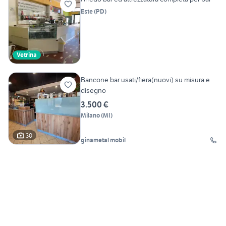
Este
(
PD
)
Vetrina
Bancone bar usati/fiera(nuovi) su misura e
disegno
3.500 €
Milano
(
MI
)
30
ginametal mobil