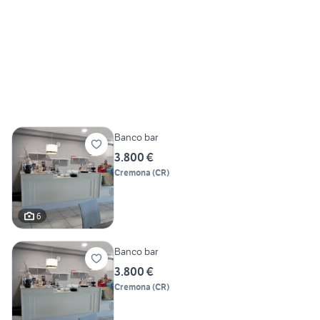
Banco bar
3.800 €
Cremona
(
CR
)
6
Banco bar
3.800 €
Cremona
(
CR
)