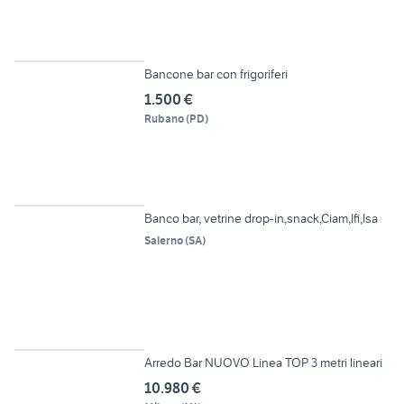
4
Bancone bar con frigoriferi
1.500 €
Rubano
(
PD
)
6
Banco bar, vetrine drop-in,snack,Ciam,Ifi,Isa
Salerno
(
SA
)
12
Arredo Bar NUOVO Linea TOP 3 metri lineari
10.980 €