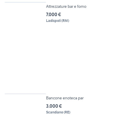
Attrezzature bar e forno
7.000 €
Ladispoli
(
RM
)
5
Bancone enoteca par
3.000 €
Scandiano
(
RE
)