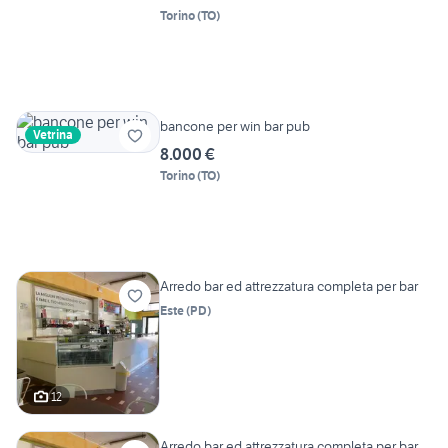
Torino
(
TO
)
bancone per win bar pub
Vetrina
8.000 €
Torino
(
TO
)
Arredo bar ed attrezzatura completa per bar
Este
(
PD
)
12
Arredo bar ed attrezzatura completa per bar