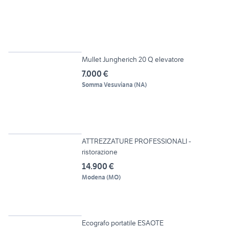
2
Mullet Jungherich 20 Q elevatore
7.000 €
Somma Vesuviana
(
NA
)
12
ATTREZZATURE PROFESSIONALI -
ristorazione
14.900 €
Modena
(
MO
)
5
Ecografo portatile ESAOTE