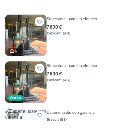
Stoccatore - carrello elettrico
7.600 €
Canicatti'
(
AG
)
6
Stoccatore - carrello elettrico
7.600 €
Canicatti'
(
AG
)
Vetrina
Batterie usate con garanzia
6
Brescia
(
BS
)