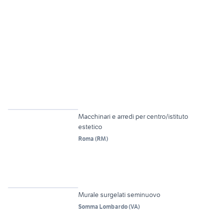
6
Macchinari e arredi per centro/istituto
estetico
Roma
(
RM
)
6
Murale surgelati seminuovo
Somma Lombardo
(
VA
)