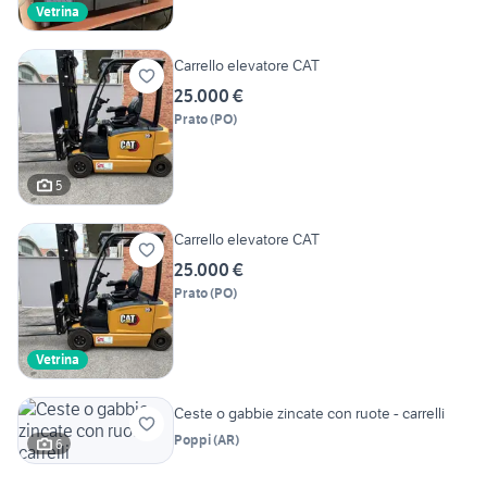
Vetrina
Carrello elevatore CAT
25.000 €
Prato
(
PO
)
5
Carrello elevatore CAT
25.000 €
Prato
(
PO
)
Vetrina
Ceste o gabbie zincate con ruote - carrelli
Poppi
(
AR
)
6