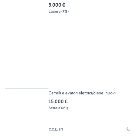
5.000 €
Lucera
(
FG
)
6
Carrelli elevatori elettrici/diesel nuovi
15.000 €
Settala
(
MI
)
C.C.E. srl
4