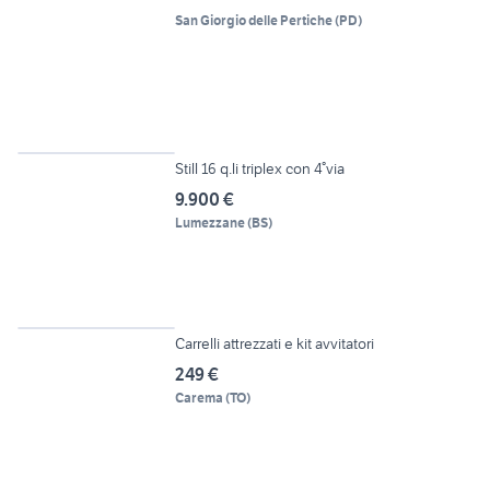
San Giorgio delle Pertiche
(
PD
)
6
Still 16 q.li triplex con 4°via
9.900 €
Lumezzane
(
BS
)
Vetrina
Carrelli attrezzati e kit avvitatori
249 €
Carema
(
TO
)