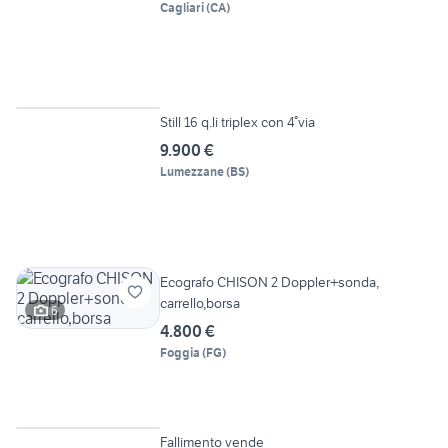
Cagliari
(
CA
)
Vetrina
Still 16 q.li triplex con 4°via
9.900 €
Lumezzane
(
BS
)
Ecografo CHISON 2 Doppler+sonda,
carrello,borsa
6
4.800 €
Foggia
(
FG
)
Vetrina
Fallimento vende