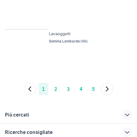
5
Lavaoggetti
Somma Lombardo
(
VA
)
1
2
3
4
5
Più cercati
Correlati
Richerche simili
Suggerimenti
Ricerche consigliate
carrello con ruote
attrezzature carrello
attrezzature carrello