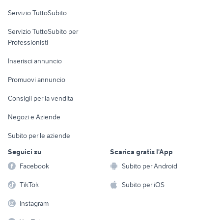
Servizio TuttoSubito
elettronica
per la casa e la
sports e hobby
Servizio TuttoSubito per
persona
Informatica
Animali
Professionisti
Arredamento e
Console e
Accessori per
Casalinghi
Inserisci annuncio
Videogiochi
animali
Elettrodomestici
Promuovi annuncio
Audio/Video
Musica e Film
Giardino e Fai da te
Consigli per la vendita
Fotografia
Libri e Riviste
Abbigliamento e
Negozi e Aziende
Telefonia
Strumenti Musicali
Accessori
Subito per le aziende
Sports
Tutto per i bambini
Seguici su
Scarica gratis l'App
Biciclette
Facebook
Subito per Android
Collezionismo
TikTok
Subito per iOS
Instagram