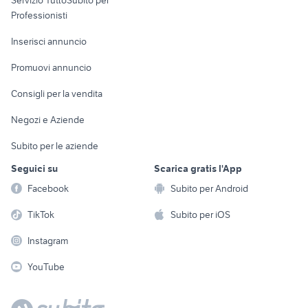
Servizio TuttoSubito per
persona
Informatica
Animali
Professionisti
Arredamento e
Console e
Accessori per
Casalinghi
Inserisci annuncio
Videogiochi
animali
Elettrodomestici
Promuovi annuncio
Audio/Video
Musica e Film
Giardino e Fai da te
Consigli per la vendita
Fotografia
Libri e Riviste
Abbigliamento e
Negozi e Aziende
Telefonia
Strumenti Musicali
Accessori
Subito per le aziende
Sports
Tutto per i bambini
Seguici su
Scarica gratis l'App
Biciclette
Facebook
Subito per Android
Collezionismo
TikTok
Subito per iOS
Instagram
YouTube