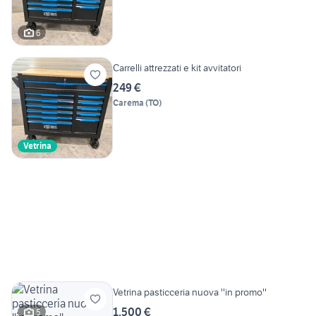
6
Carrelli attrezzati e kit avvitatori
249 €
Carema
(
TO
)
Vetrina
Vetrina pasticceria nuova ''in promo''
1.500 €
5