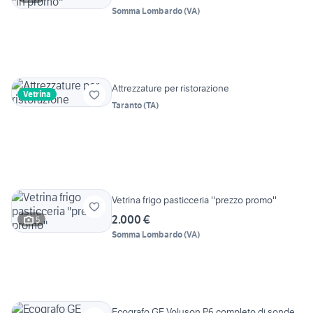
Somma Lombardo
(
VA
)
Attrezzature per ristorazione
Vetrina
Taranto
(
TA
)
Vetrina frigo pasticceria ''prezzo promo''
2.000 €
5
Somma Lombardo
(
VA
)
Ecografo GE Voluson P6 completo di sonde