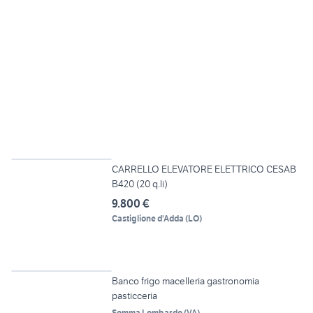
6
CARRELLO ELEVATORE ELETTRICO CESAB
B420 (20 q.li)
9.800 €
Castiglione d'Adda
(
LO
)
6
Banco frigo macelleria gastronomia
pasticceria
Somma Lombardo
(
VA
)