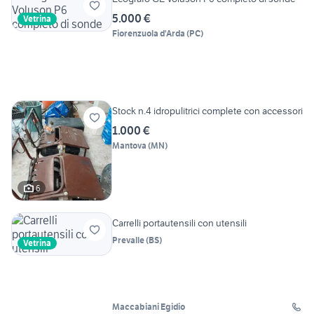
5.000 €
Vetrina
Fiorenzuola d'Arda
(
PC
)
Stock n.4 idropulitrici complete con accessori
1.000 €
Mantova
(
MN
)
6
Carrelli portautensili con utensili
Prevalle
(
BS
)
Vetrina
Maccabiani Egidio