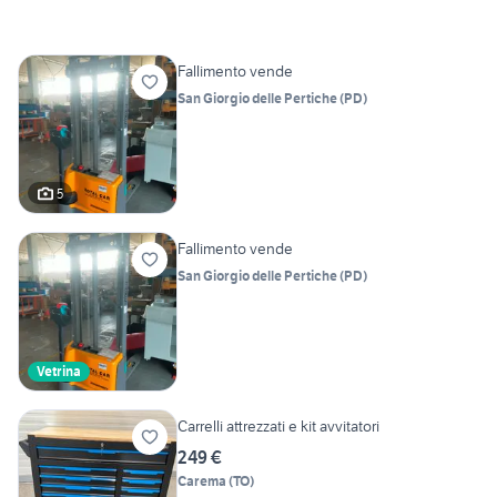
Fallimento vende
San Giorgio delle Pertiche
(
PD
)
5
Fallimento vende
San Giorgio delle Pertiche
(
PD
)
Vetrina
Carrelli attrezzati e kit avvitatori
249 €
Carema
(
TO
)