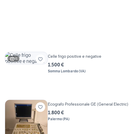
Celle frigo positive e negative
6
1.500 €
Somma Lombardo
(
VA
)
Ecografo Professionale GE (General Electric)
1.800 €
Palermo
(
PA
)