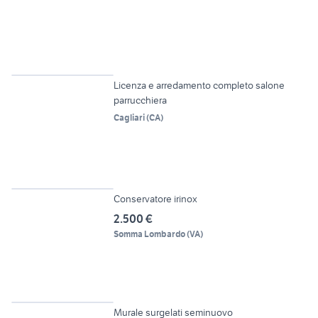
6
Licenza e arredamento completo salone
parrucchiera
Cagliari
(
CA
)
3
Conservatore irinox
2.500 €
Somma Lombardo
(
VA
)
6
Murale surgelati seminuovo