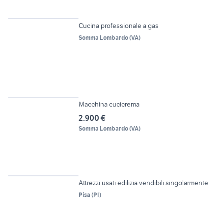
6
Cucina professionale a gas
Somma Lombardo
(
VA
)
5
Macchina cucicrema
2.900 €
Somma Lombardo
(
VA
)
6
Attrezzi usati edilizia vendibili singolarmente
Pisa
(
PI
)