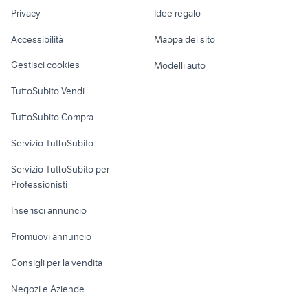
Nautica
lavoro
attrezzature polin
pasta da modellare
Privacy
Idee regalo
provincia
verniciatura
Garage e box
Caravan e Camper
Accessibilità
Mappa del sito
Loft, mansarde e
Veicoli commerciali
altro
Gestisci cookies
Modelli auto
Case vacanza
TuttoSubito Vendi
Uffici e Locali
TuttoSubito Compra
commerciali
Servizio TuttoSubito
elettronica
per la casa e la
sports e hobby
Servizio TuttoSubito per
persona
Informatica
Animali
Professionisti
Arredamento e
Console e
Accessori per
Casalinghi
Inserisci annuncio
Videogiochi
animali
Elettrodomestici
Promuovi annuncio
Audio/Video
Musica e Film
Giardino e Fai da te
Consigli per la vendita
Fotografia
Libri e Riviste
Abbigliamento e
Negozi e Aziende
Telefonia
Strumenti Musicali
Accessori