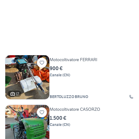
Motocoltivatore FERRARI
900 €
Canale
(
CN
)
17
BERTOLUZZO BRUNO
Motocoltivatore CASORZO
1.500 €
Canale
(
CN
)