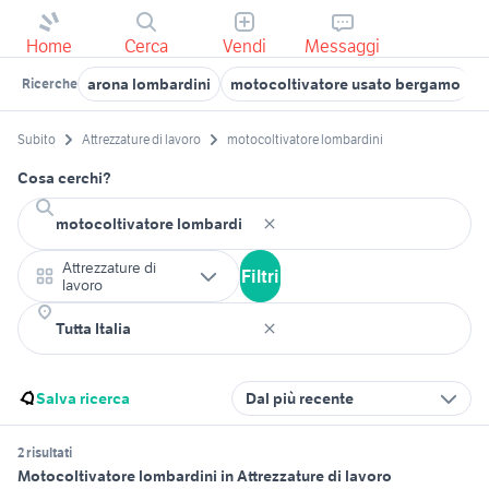
Home
Cerca
Vendi
Messaggi
arona lombardini
motocoltivatore usato bergamo
m
Ricerche
Subito
Attrezzature di lavoro
motocoltivatore lombardini
Cosa cerchi?
Attrezzature di
Filtri
lavoro
Salva ricerca
Dal più recente
2 risultati
Motocoltivatore lombardini in Attrezzature di lavoro