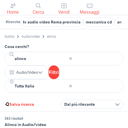
Home
Cerca
Vendi
Messaggi
tv audio video Roma provincia
meccanica cd
ampli
Ricerche
Subito
Audio/video
alinco
Cosa cerchi?
Filtri
Audio/Video
Salva ricerca
Dal più rilevante
363 risultati
Alinco in Audio/video