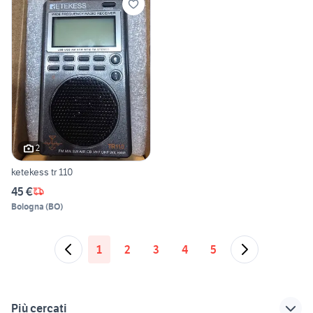
2
ketekess tr 110
45 €
Bologna
(
BO
)
1
2
3
4
5
Più cercati