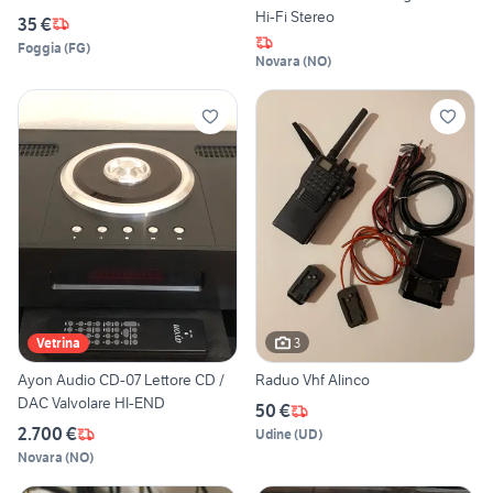
Hi-Fi Stereo
35 €
Foggia
(
FG
)
Novara
(
NO
)
3
Vetrina
Ayon Audio CD-07 Lettore CD /
Raduo Vhf Alinco
DAC Valvolare HI-END
50 €
2.700 €
Udine
(
UD
)
Novara
(
NO
)