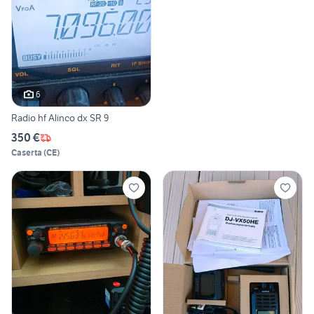
6
Radio hf Alinco dx SR 9
350 €
Caserta
(
CE
)