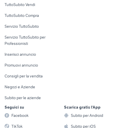
Case vacanza
TuttoSubito Vendi
Uffici e Locali
TuttoSubito Compra
commerciali
Servizio TuttoSubito
elettronica
per la casa e la
sports e hobby
Servizio TuttoSubito per
persona
Informatica
Animali
Professionisti
Arredamento e
Console e
Accessori per
Casalinghi
Inserisci annuncio
Videogiochi
animali
Elettrodomestici
Promuovi annuncio
Audio/Video
Musica e Film
Giardino e Fai da te
Consigli per la vendita
Fotografia
Libri e Riviste
Abbigliamento e
Negozi e Aziende
Telefonia
Strumenti Musicali
Accessori
Subito per le aziende
Sports
Tutto per i bambini
Seguici su
Scarica gratis l'App
Biciclette
Facebook
Subito per Android
Collezionismo
TikTok
Subito per iOS