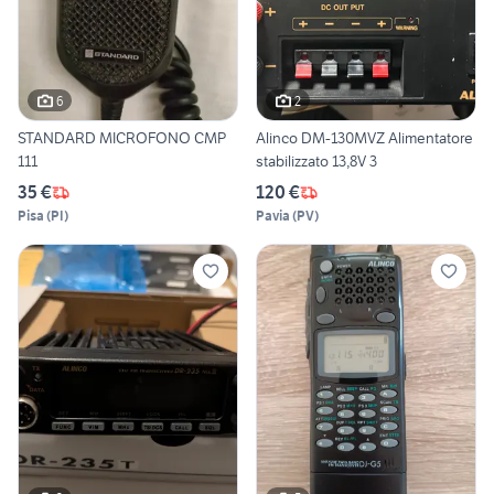
6
2
STANDARD MICROFONO CMP
Alinco DM-130MVZ Alimentatore
111
stabilizzato 13,8V 3
35 €
120 €
Pisa
(
PI
)
Pavia
(
PV
)