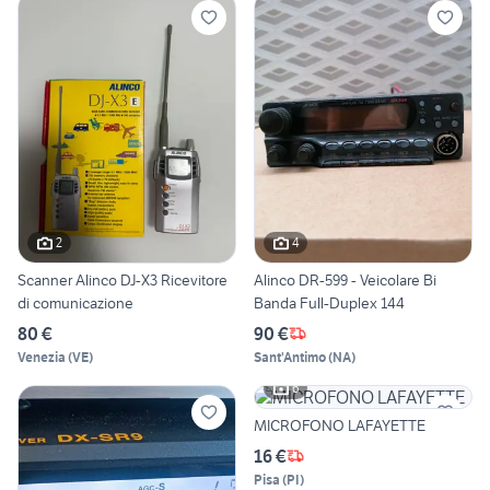
2
4
Scanner Alinco DJ-X3 Ricevitore
Alinco DR-599 - Veicolare Bi
di comunicazione
Banda Full-Duplex 144
80 €
90 €
Venezia
(
VE
)
Sant'Antimo
(
NA
)
6
MICROFONO LAFAYETTE
16 €
Pisa
(
PI
)