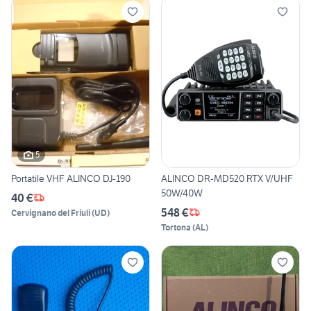
5
Portatile VHF ALINCO DJ-190
ALINCO DR-MD520 RTX V/UHF
50W/40W
40 €
548 €
Cervignano del Friuli
(
UD
)
Tortona
(
AL
)