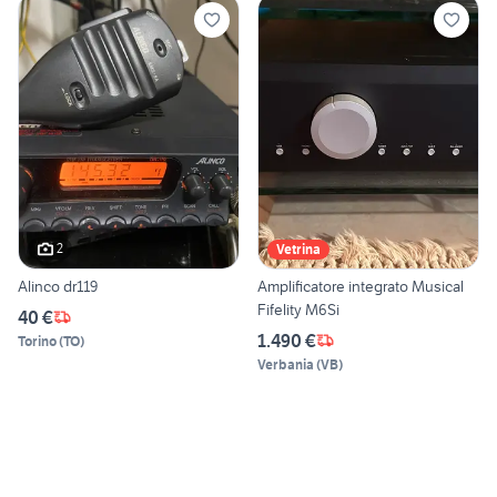
2
Vetrina
Alinco dr119
Amplificatore integrato Musical
Fifelity M6Si
40 €
1.490 €
Torino
(
TO
)
Verbania
(
VB
)