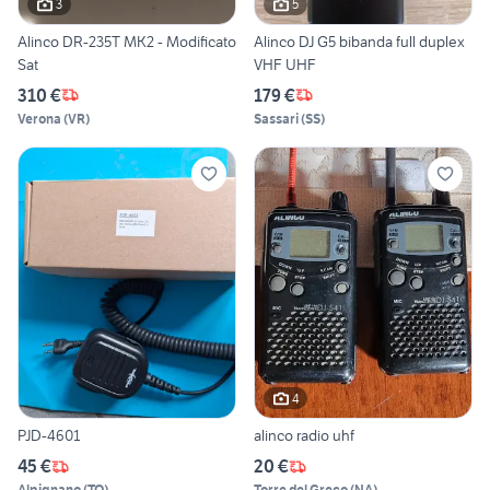
3
5
Alinco DR-235T MK2 - Modificato
Alinco DJ G5 bibanda full duplex
Sat
VHF UHF
310 €
179 €
Verona
(
VR
)
Sassari
(
SS
)
4
PJD-4601
alinco radio uhf
45 €
20 €
Alpignano
(
TO
)
Torre del Greco
(
NA
)