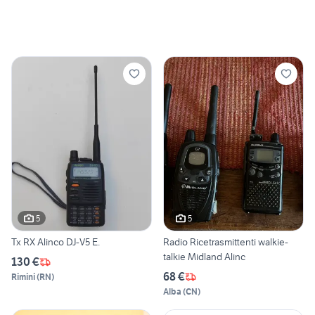
5
5
Tx RX Alinco DJ-V5 E.
Radio Ricetrasmittenti walkie-
talkie Midland Alinc
130 €
68 €
Rimini
(
RN
)
Alba
(
CN
)