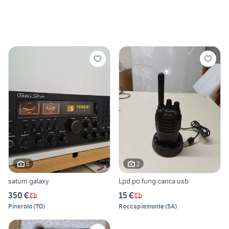
5
2
saturn galaxy
Lpd po fung carica usb
350 €
15 €
Pinerolo
(
TO
)
Roccapiemonte
(
SA
)