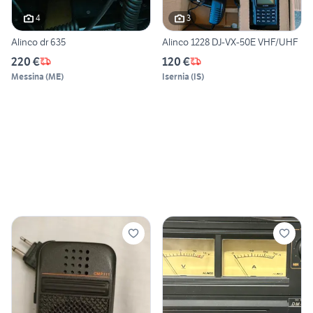
4
3
Alinco dr 635
Alinco 1228 DJ-VX-50E VHF/UHF
220 €
120 €
Messina
(
ME
)
Isernia
(
IS
)