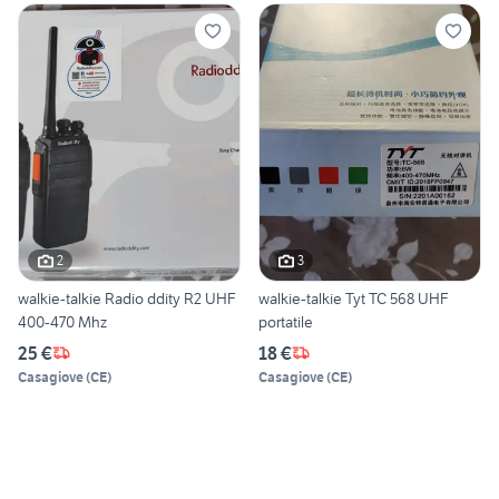
2
3
walkie-talkie Radio ddity R2 UHF
walkie-talkie Tyt TC 568 UHF
400-470 Mhz
portatile
25 €
18 €
Casagiove
(
CE
)
Casagiove
(
CE
)