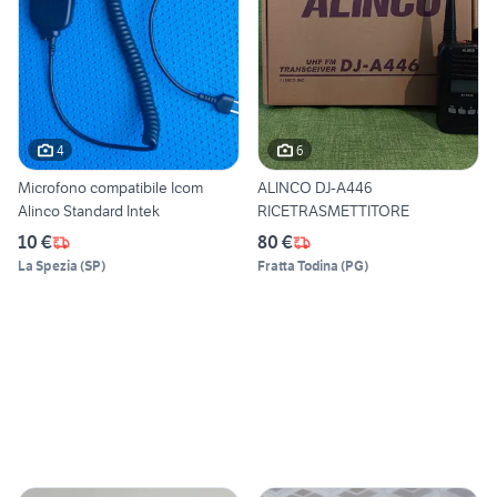
4
6
Microfono compatibile Icom
ALINCO DJ-A446
Alinco Standard Intek
RICETRASMETTITORE
10 €
80 €
La Spezia
(
SP
)
Fratta Todina
(
PG
)