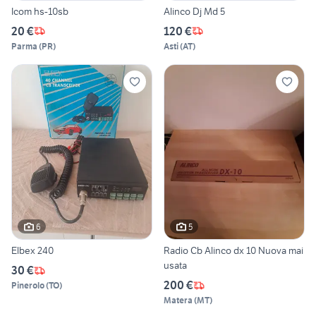
Icom hs-10sb
Alinco Dj Md 5
20 €
120 €
Parma
(
PR
)
Asti
(
AT
)
6
5
Elbex 240
Radio Cb Alinco dx 10 Nuova mai
usata
30 €
200 €
Pinerolo
(
TO
)
Matera
(
MT
)