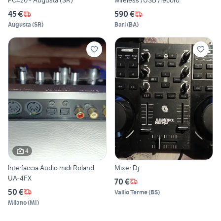
PC420 - Augusta (SR)
wireless /USB /record
45 €
590 €
Augusta
(
SR
)
Bari
(
BA
)
4
Interfaccia Audio midi Roland
Mixer Dj
UA-4FX
70 €
50 €
Vallio Terme
(
BS
)
Milano
(
MI
)