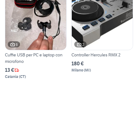
6
2
Cuffie USB per PC e laptop con
Controller Hercules RMX 2
microfono
180 €
13 €
Milano
(
MI
)
Catania
(
CT
)