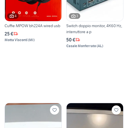
4
3
Cuffie MPOW bh224A wired usb
Switch doppio monitor, 4K60 Hz,
interruttore a p
25 €
50 €
Motta Visconti
(
MI
)
Casale Monferrato
(
AL
)