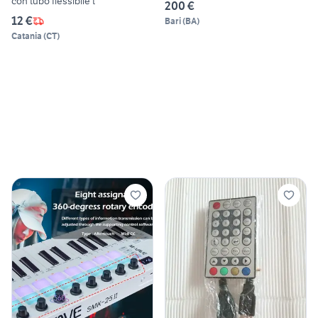
con tubo flessibile t
200 €
12 €
Bari
(
BA
)
Catania
(
CT
)