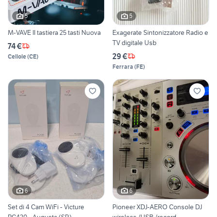
5
5
M-VAVE II tastiera 25 tasti Nuova
Exagerate Sintonizzatore Radio e
TV digitale Usb
74 €
29 €
Cellole
(
CE
)
Ferrara
(
FE
)
6
6
Set di 4 Cam WiFi - Victure
Pioneer XDJ-AERO Console DJ