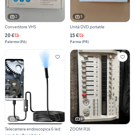
2
5
Convertitore VHS
Unità DVD portatile
20 €
15 €
Palermo
(
PA
)
Parma
(
PR
)
5
4
Telecamera endoscopica 6 led
ZOOM R16