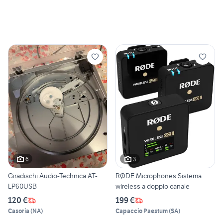
6
3
Giradischi Audio-Technica AT-
RØDE Microphones Sistema
LP60USB
wireless a doppio canale
120 €
199 €
Casoria
(
NA
)
Capaccio Paestum
(
SA
)