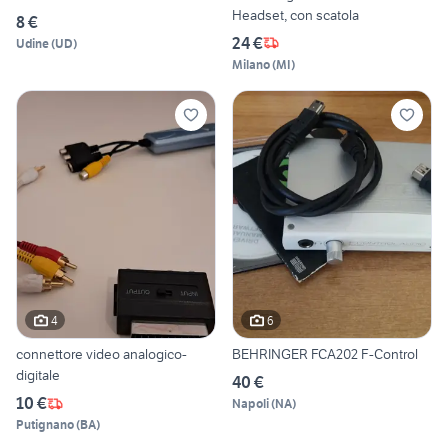
Headset, con scatola
8 €
24 €
Udine
(
UD
)
Milano
(
MI
)
4
6
connettore video analogico-
BEHRINGER FCA202 F-Control
digitale
40 €
10 €
Napoli
(
NA
)
Putignano
(
BA
)