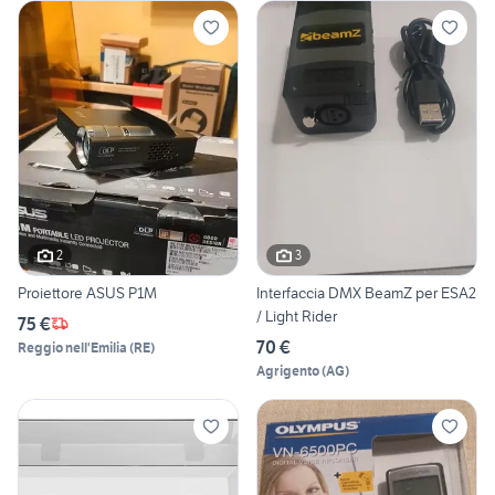
2
3
Proiettore ASUS P1M
Interfaccia DMX BeamZ per ESA2
/ Light Rider
75 €
70 €
Reggio nell'Emilia
(
RE
)
Agrigento
(
AG
)