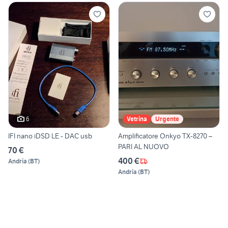
6
Vetrina
Urgente
IFI nano iDSD LE - DAC usb
Amplificatore Onkyo TX-8270 –
PARI AL NUOVO
70 €
400 €
Andria
(
BT
)
Andria
(
BT
)