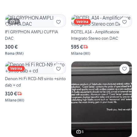
4
Vetrina
IFI GRYPHON AMPLI CUFFIA
ROTEL A14 - Amplificatore
DAC
Integrato Stereo con DAC
300 €
595 €
Roma
(
RM
)
Milano
(
MI
)
Vetrina
Denon Hi Fi RCD-N9 sinto +sinto
dab + cd
310 €
Milano
(
MI
)
6