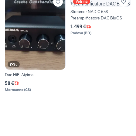
Vetrina
Streamer NAD C 658
Preamplificatore DAC BluOS
1.499 €
Padova
(
PD
)
6
Dac HiFi Aiyima
58 €
Mormanno
(
CS
)