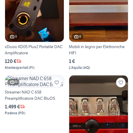
6
6
xDuoo XD05 Plus2 Portatile DAC
Mobili in legno per Elettroniche
Amplificatore
HIFI
120 €
1 €
Montespertoli
(
FI
)
L'Aquila
(
AQ
)
6
Streamer NAD C 658
Preamplificatore DAC BluOS
1.499 €
Padova
(
PD
)