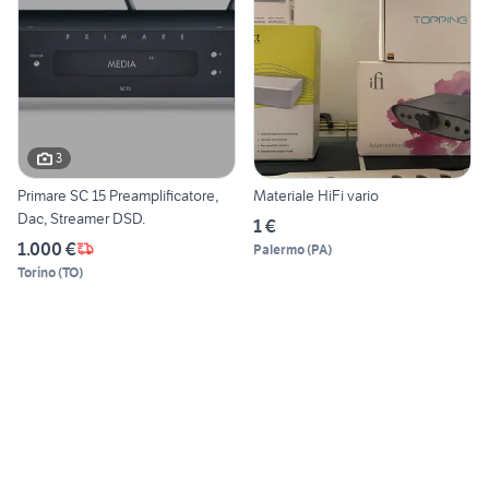
3
Primare SC 15 Preamplificatore,
Materiale HiFi vario
Dac, Streamer DSD.
1 €
1.000 €
Palermo
(
PA
)
Torino
(
TO
)