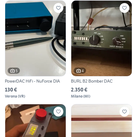
5
4
PowerDAC HiFi - NuForce DIA
BURL B2 Bomber DAC
130 €
2.350 €
Verona
(
VR
)
Milano
(
MI
)