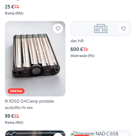
25 €
Roma
(
RM
)
dac hifi
600 €
Monreale
(
PA
)
Vetrina
Ifi XDSD DAC/amp portatile
audiofilo Hi-res
99 €
Roma
(
RM
)