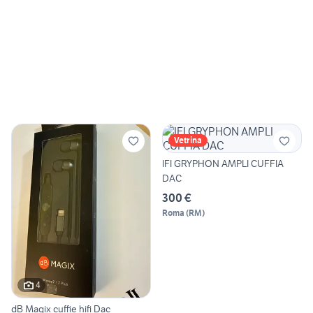
Vetrina
IFI GRYPHON AMPLI CUFFIA
DAC
300 €
Roma
(
RM
)
4
dB Magix cuffie hifi Dac