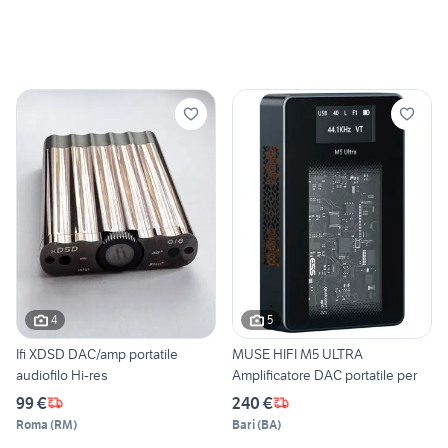
4
5
Ifi XDSD DAC/amp portatile
MUSE HIFI M5 ULTRA
audiofilo Hi-res
Amplificatore DAC portatile per
99 €
240 €
Roma
(
RM
)
Bari
(
BA
)