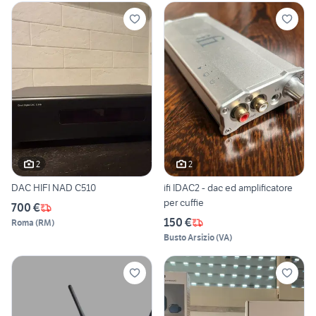
2
2
DAC HIFI NAD C510
ifi IDAC2 - dac ed amplificatore
per cuffie
700 €
150 €
Roma
(
RM
)
Busto Arsizio
(
VA
)