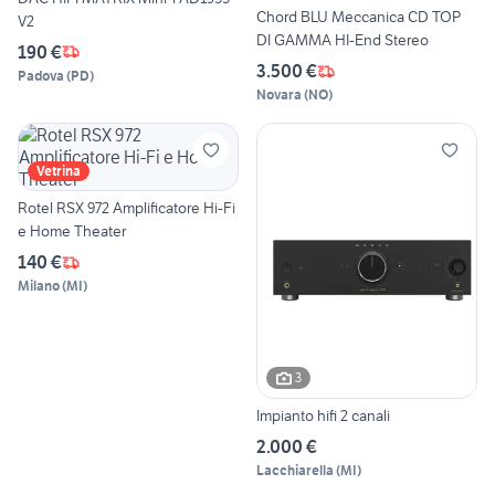
Chord BLU Meccanica CD TOP
V2
DI GAMMA HI-End Stereo
190 €
3.500 €
Padova
(
PD
)
Novara
(
NO
)
Vetrina
Rotel RSX 972 Amplificatore Hi-Fi
e Home Theater
140 €
Milano
(
MI
)
3
Impianto hifi 2 canali
2.000 €
Lacchiarella
(
MI
)