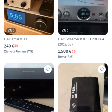
5
6
DAC smsl M500
DAC Streamer Ifi IDSD PRO 4.4
(2019/06)
240 €
1.500 €
Ziano di Fiemme
(
TN
)
Roma
(
RM
)