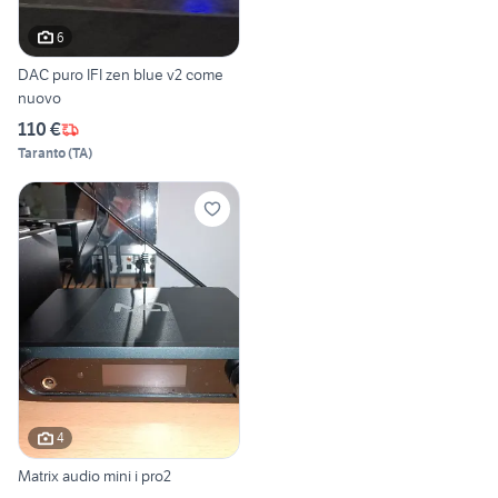
6
DAC puro IFI zen blue v2 come
nuovo
110 €
Taranto
(
TA
)
4
Matrix audio mini i pro2