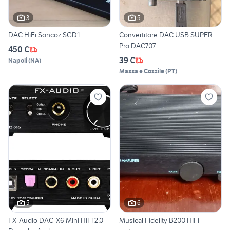
3
5
DAC HiFi Soncoz SGD1
Convertitore DAC USB SUPER
Pro DAC707
450 €
39 €
Napoli
(
NA
)
Massa e Cozzile
(
PT
)
5
6
FX-Audio DAC-X6 Mini HiFi 2.0
Musical Fidelity B200 HiFi