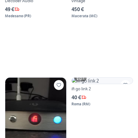
Decoder Audio
vintage
49 €
450 €
Medesano
(
PR
)
Macerata
(
MC
)
3
ifi go link 2
40 €
Roma
(
RM
)