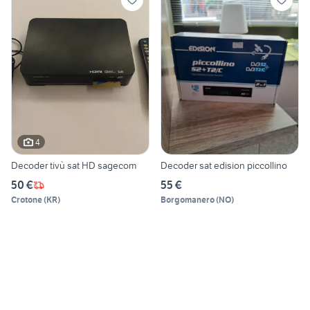
4
Decoder tivù sat HD sagecom
Decoder sat edision piccollino
50 €
55 €
Crotone
(
KR
)
Borgomanero
(
NO
)