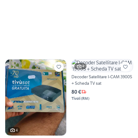
4
Decoder Satellitare I-CAM 3900S
+ Scheda TV sat
80 €
Tivoli
(
RM
)
4