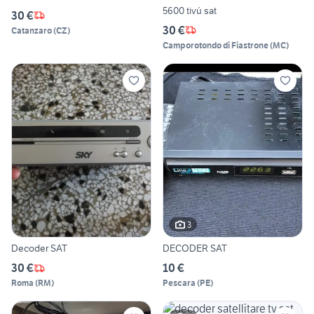
5600 tivú sat
30 €
30 €
Catanzaro
(
CZ
)
Camporotondo di Fiastrone
(
MC
)
3
Decoder SAT
DECODER SAT
30 €
10 €
Roma
(
RM
)
Pescara
(
PE
)