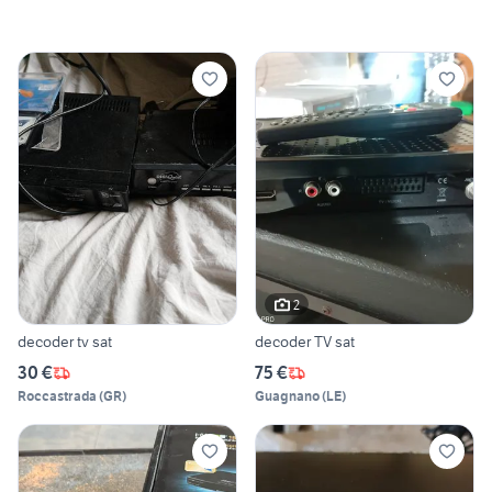
2
decoder tv sat
decoder TV sat
30 €
75 €
Roccastrada
(
GR
)
Guagnano
(
LE
)