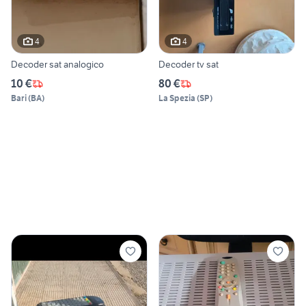
4
4
Decoder sat analogico
Decoder tv sat
10 €
80 €
Bari
(
BA
)
La Spezia
(
SP
)