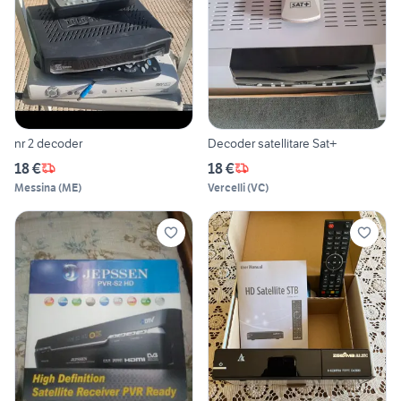
nr 2 decoder
Decoder satellitare Sat+
18 €
18 €
Messina
(
ME
)
Vercelli
(
VC
)