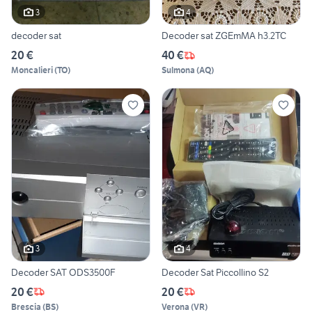
3
4
decoder sat
Decoder sat ZGEmMA h3.2TC
20 €
40 €
Moncalieri
(
TO
)
Sulmona
(
AQ
)
3
4
Decoder SAT ODS3500F
Decoder Sat Piccollino S2
20 €
20 €
Brescia
(
BS
)
Verona
(
VR
)