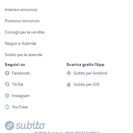
Arredamento e
Console e
Accessori per
Casalinghi
Inserisci annuncio
Videogiochi
animali
Elettrodomestici
Promuovi annuncio
Audio/Video
Musica e Film
Giardino e Fai da te
Consigli per la vendita
Fotografia
Libri e Riviste
Abbigliamento e
Negozi e Aziende
Telefonia
Strumenti Musicali
Accessori
Subito per le aziende
Sports
Tutto per i bambini
Seguici su
Scarica gratis l'App
Biciclette
Facebook
Subito per Android
Collezionismo
TikTok
Subito per iOS
Instagram
YouTube