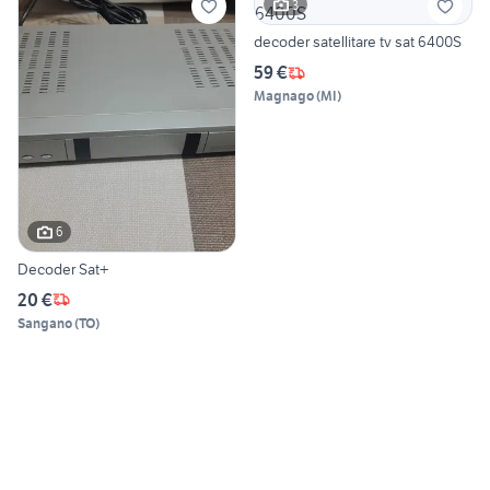
3
decoder satellitare tv sat 6400S
59 €
Magnago
(
MI
)
6
Decoder Sat+
20 €
Sangano
(
TO
)