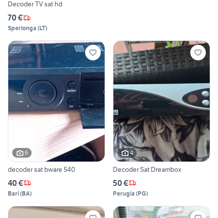
Decoder TV sat hd
70 €
Sperlonga
(
LT
)
6
4
decoder sat bware 540
Decoder Sat Dreambox
40 €
50 €
Bari
(
BA
)
Perugia
(
PG
)