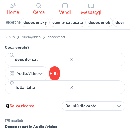
Home
Cerca
Vendi
Messaggi
decoder sky
cam tv sat usata
decoder ok
decode
Ricerche
Subito
Audio/video
decoder sat
Cosa cerchi?
Filtri
Audio/Video
Salva ricerca
Dal più rilevante
778 risultati
Decoder sat in Audio/video