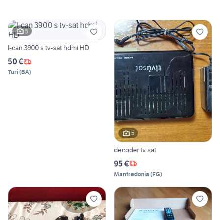
5
I-can 3900 s tv-sat hdmi HD
50 €
Turi
(
BA
)
5
decoder tv sat
95 €
Manfredonia
(
FG
)