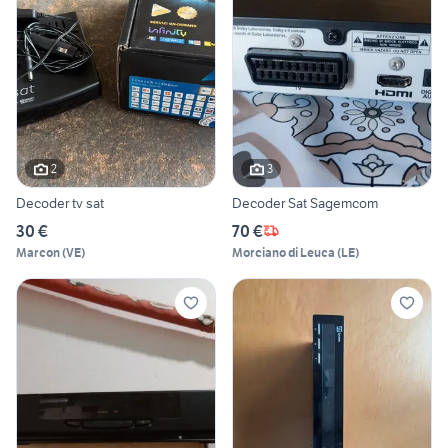
2
3
Decoder tv sat
Decoder Sat Sagemcom
30 €
70 €
Marcon
(
VE
)
Morciano di Leuca
(
LE
)