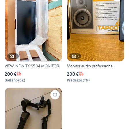
3
3
VIEW INFINITY S5 34 MONITOR
Monitor audio professionali
200 €
200 €
Bolzano
(
BZ
)
Predazzo
(
TN
)