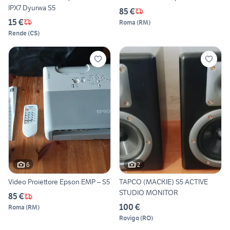
IPX7 Dyurwa S5
85 €
15 €
Roma
(
RM
)
Rende
(
CS
)
6
2
Video Proiettore Epson EMP – S5
TAPCO (MACKIE) S5 ACTIVE
STUDIO MONITOR
85 €
100 €
Roma
(
RM
)
Rovigo
(
RO
)