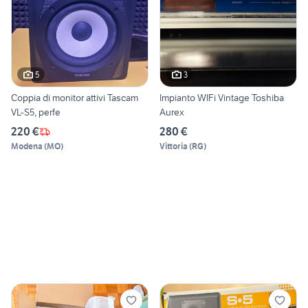
5
3
Coppia di monitor attivi Tascam
Impianto WIFi Vintage Toshiba
VL-S5, perfe
Aurex
220 €
280 €
Modena
(
MO
)
Vittoria
(
RG
)