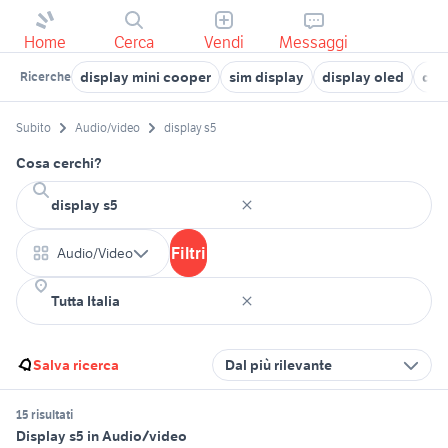
Home
Cerca
Vendi
Messaggi
display mini cooper
sim display
display oled
dis
Ricerche
Subito
Audio/video
display s5
Cosa cerchi?
Filtri
Audio/Video
Salva ricerca
Dal più rilevante
15 risultati
Display s5 in Audio/video