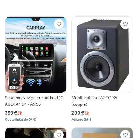
6
Schermo Navigatore android 10
Monitor attivo TAPCO S5
AUDI A4 S4 / A5 S5
(coppia)
399 €
200 €
Castelfidardo
(
AN
)
Milano
(
MI
)