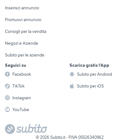
Arredamento e
Console e
Accessori per
Casalinghi
Inserisci annuncio
Videogiochi
animali
Elettrodomestici
Promuovi annuncio
Audio/Video
Musica e Film
Giardino e Fai da te
Consigli per la vendita
Fotografia
Libri e Riviste
Abbigliamento e
Negozi e Aziende
Telefonia
Strumenti Musicali
Accessori
Subito per le aziende
Sports
Tutto per i bambini
Seguici su
Scarica gratis l'App
Biciclette
Facebook
Subito per Android
Collezionismo
TikTok
Subito per iOS
Instagram
YouTube
©
2026
Subito.it - P.IVA 05526340962