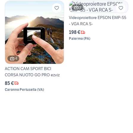
3
Videoproiettore EPSON EMP-S5
- VGA RCA S-
198 €
Palermo
(
PA
)
4
ACTION CAM SPORT BICI
CORSA NUOTO GO PRO ezviz
85 €
Caronno Pertusella
(
VA
)