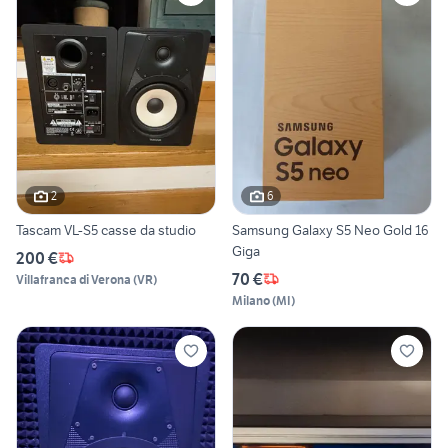
2
6
Tascam VL-S5 casse da studio
Samsung Galaxy S5 Neo Gold 16
Giga
200 €
70 €
Villafranca di Verona
(
VR
)
Milano
(
MI
)