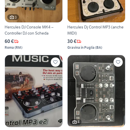
3
Hercules DJ Console MK4 –
Hercules Dj Control MP3 (anche
Controller DJ con Scheda
MIDI)
60 €
30 €
Roma
(
RM
)
Gravina in Puglia
(
BA
)
4