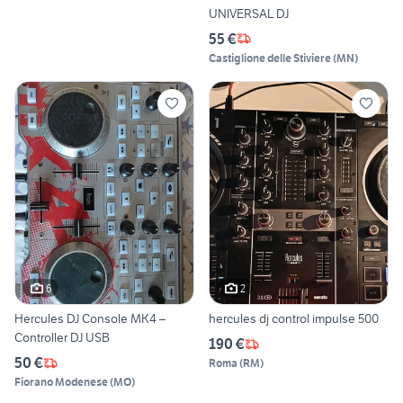
UNIVERSAL DJ
55 €
Castiglione delle Stiviere
(
MN
)
6
2
Hercules DJ Console MK4 –
hercules dj control impulse 500
Controller DJ USB
190 €
50 €
Roma
(
RM
)
Fiorano Modenese
(
MO
)