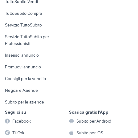
TuttoSubito Vendi
Uffici e Locali
TuttoSubito Compra
commerciali
Servizio TuttoSubito
elettronica
per la casa e la
sports e hobby
Servizio TuttoSubito per
persona
Informatica
Animali
Professionisti
Arredamento e
Console e
Accessori per
Casalinghi
Inserisci annuncio
Videogiochi
animali
Elettrodomestici
Promuovi annuncio
Audio/Video
Musica e Film
Giardino e Fai da te
Consigli per la vendita
Fotografia
Libri e Riviste
Abbigliamento e
Negozi e Aziende
Telefonia
Strumenti Musicali
Accessori
Subito per le aziende
Sports
Tutto per i bambini
Seguici su
Scarica gratis l'App
Biciclette
Facebook
Subito per Android
Collezionismo
TikTok
Subito per iOS