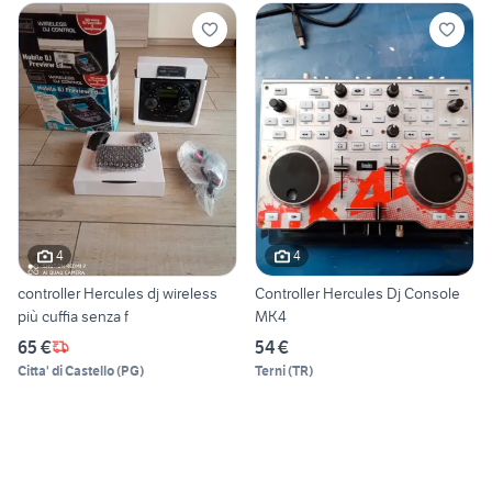
4
4
controller Hercules dj wireless
Controller Hercules Dj Console
più cuffia senza f
MK4
65 €
54 €
Citta' di Castello
(
PG
)
Terni
(
TR
)