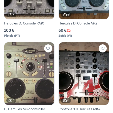
5
6
Hercules DJ Console RMX
Hercules Dj Console Mk2
100 €
60 €
Pistoia
(
PT
)
Schio
(
VI
)
6
6
Dj Hercules MK2 controller
Controller DJ Hercules MK4