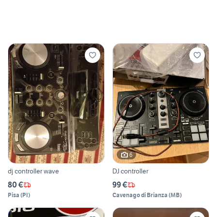
6
dj controller wave
DJ controller
80 €
99 €
Pisa
(
PI
)
Cavenago di Brianza
(
MB
)