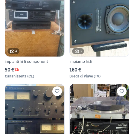
4
3
impianti hi fi component
impianto hi.fi
50 €
160 €
Caltanissetta
(
CL
)
Breda di Piave
(
TV
)