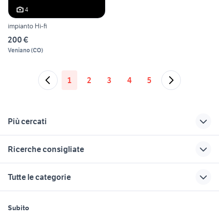
4
impianto Hi-fi
200 €
Veniano
(
CO
)
1
2
3
4
5
Più cercati
Correlati
Richerche simili
Suggerimenti
Ricerche consigliate
impianto hifi
technics
casse philips
registratore a nastro
denon theater
impianto audio casa
tv audio video Lecce
kimber
Tutte le categorie
provincia
mobile hifi audio
smart tv thomson
daf audio video
luci laser discoteca
video
sbisa usato
800 b audio video
misuratore audio video
amplificatore valvolare hi fi
motori
immobili
lavoro e servizi
pioneer hifi
hls audio
occhio di bue audio
Subito
audio e video carpi
lettore dvd blu ray portatile
Auto
Appartamenti
Offerte di lavoro
impianto stereo con
classe audio
video