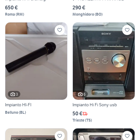
650 €
290 €
Roma
(
RM
)
Monghidoro
(
BO
)
3
6
Impianto HI-FI
Impianto Hi Fi Sony usb
Belluno
(
BL
)
50 €
Trieste
(
TS
)