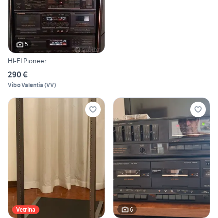
5
HI-FI Pioneer
290 €
Vibo Valentia
(
VV
)
6
Vetrina