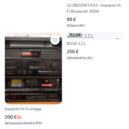
LG XBOOM CK43 – Impianto Hi-
Fi Bluetooth 300W
90 €
Milano
(
MI
)
3
BOSE 3.2.1.
250 €
Alessandria
(
AL
)
Impianto Hi-fi vintage
200 €
Selvazzano Dentro
(
PD
)