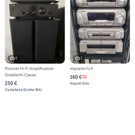
6
2
Piooner Hi-Fi Amplificatore-
impianto hi fi
Giradischi-Casse
160 €
250 €
Napoli
(
NA
)
Castellana Grotte
(
BA
)