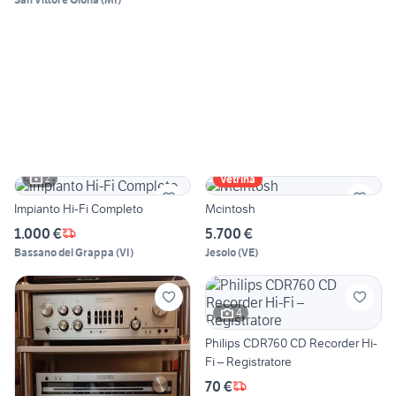
2
Vetrina
Impianto Hi-Fi Completo
Mcintosh
1.000 €
5.700 €
Bassano del Grappa
(
VI
)
Jesolo
(
VE
)
4
Philips CDR760 CD Recorder Hi-
Fi – Registratore
70 €