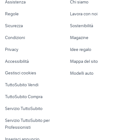
Assistenza
Chi siamo
kef hts audio video
cavi hdmi audio video
giradischi audio
nad bee
casse musica
Accessori Auto
Camere/Posti letto
Servizi
ultimate audio video
videogiochi Lecce provincia
video
Regole
Lavora con noi
pioneer sa audio
Moto e Scooter
Ville singole e a
Candidati in cerca di
impianto giradischi
dji 4 drone
blocchi telefonia
video
Sicurezza
Sostenibilità
schiera
lavoro
tv samsung 55 pollici
videogiochi Sassari
wii
Accessori Moto
curvo
Condizioni
Magazine
Terreni e rustici
Attrezzature di
yamaha audio video Brescia
materiale elettronico audio video
Nautica
lavoro
provincia
Privacy
Idee regalo
Garage e box
mp3 audio video Palermo
Caravan e Camper
dvr audio video
Accessibilità
Mappa del sito
provincia
Loft, mansarde e
Veicoli commerciali
altro
Gestisci cookies
Modelli auto
Case vacanza
TuttoSubito Vendi
Uffici e Locali
TuttoSubito Compra
commerciali
Servizio TuttoSubito
elettronica
per la casa e la
sports e hobby
Servizio TuttoSubito per
persona
Informatica
Animali
Professionisti
Arredamento e
Console e
Accessori per
Casalinghi
Inserisci annuncio