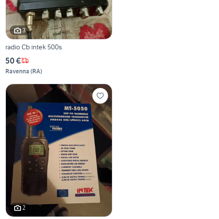
3
radio Cb intek 500s
50 €
Ravenna
(
RA
)
2