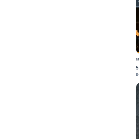
r
5
B