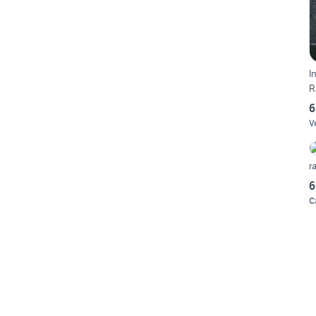
I
R
6
V
6
C