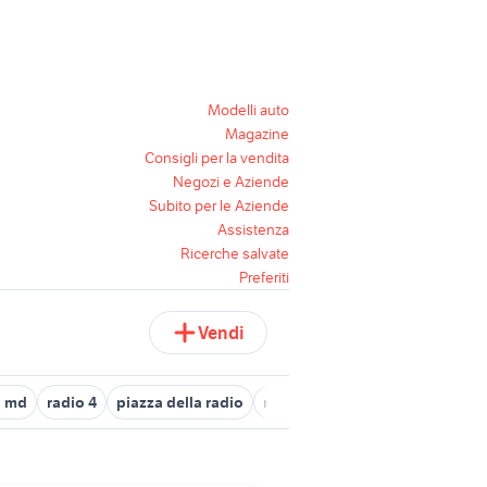
Modelli auto
Magazine
Consigli per la vendita
Negozi e Aziende
Subito per le Aziende
Assistenza
Ricerche salvate
Preferiti
Vendi
o md
radio 4
piazza della radio
radio 6
radio belluno