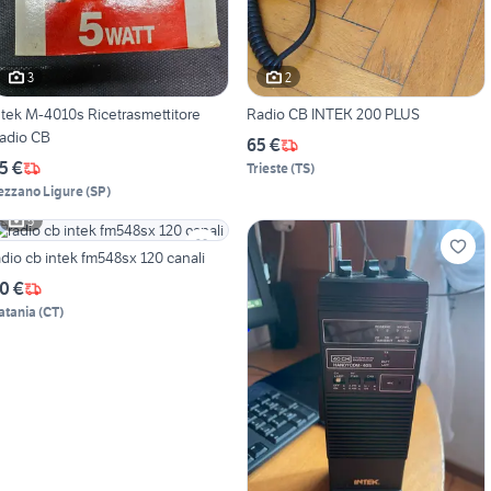
3
2
ntek M-4010s Ricetrasmettitore
Radio CB INTEK 200 PLUS
adio CB
65 €
5 €
Trieste
(
TS
)
ezzano Ligure
(
SP
)
5
radio cb intek fm548sx 120 canali
0 €
atania
(
CT
)