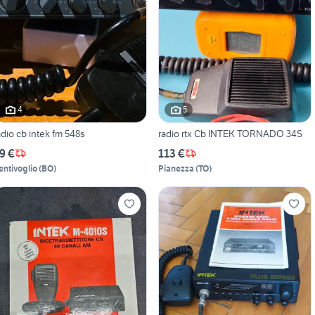
4
5
adio cb intek fm 548s
radio rtx Cb INTEK TORNADO 34S
9 €
113 €
entivoglio
(
BO
)
Pianezza
(
TO
)