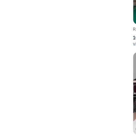
R
1
V