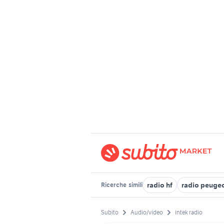
radio hf
radio peuge
Ricerche
simili
Subito
Audio/video
intek radio