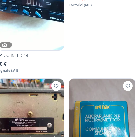
Tortorici
(
ME
)
3
ADIO INTEK 49
0 €
ignate
(
MI
)