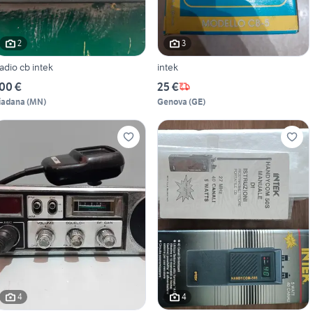
2
3
adio cb intek
intek
00 €
25 €
iadana
(
MN
)
Genova
(
GE
)
4
4