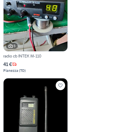
6
radio cb INTEK M-110
41 €
Pianezza
(
TO
)