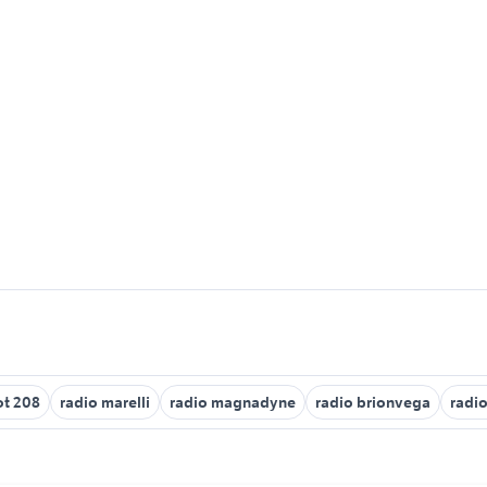
ot 208
radio marelli
radio magnadyne
radio brionvega
radi