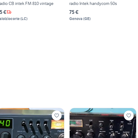
Radio CB intek FM 810 vintage
radio Intek handycom 50s
5 €
75 €
alolziocorte
(
LC
)
Genova
(
GE
)