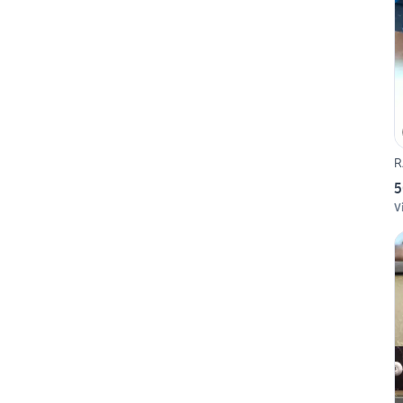
R
5
V