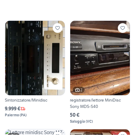
2
Sintonizzatore/Minidisc
registratore/lettore MiniDisc
Sony MDS-S40
9.999 €
50 €
Palermo
(
PA
)
Saluggia
(
VC
)