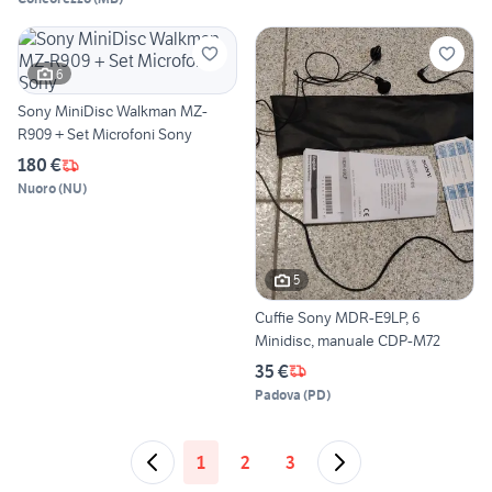
6
Sony MiniDisc Walkman MZ-
R909 + Set Microfoni Sony
180 €
Nuoro
(
NU
)
5
Cuffie Sony MDR-E9LP, 6
Minidisc, manuale CDP-M72
35 €
Padova
(
PD
)
1
2
3