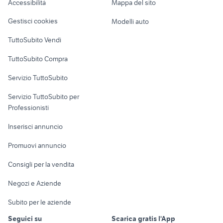
Accessibilità
Mappa del sito
Loft, mansarde e
Veicoli commerciali
altro
Gestisci cookies
Modelli auto
Case vacanza
TuttoSubito Vendi
Uffici e Locali
TuttoSubito Compra
commerciali
Servizio TuttoSubito
elettronica
per la casa e la
sports e hobby
Servizio TuttoSubito per
persona
Informatica
Animali
Professionisti
Arredamento e
Console e
Accessori per
Casalinghi
Inserisci annuncio
Videogiochi
animali
Elettrodomestici
Promuovi annuncio
Audio/Video
Musica e Film
Giardino e Fai da te
Consigli per la vendita
Fotografia
Libri e Riviste
Abbigliamento e
Negozi e Aziende
Telefonia
Strumenti Musicali
Accessori
Subito per le aziende
Sports
Tutto per i bambini
Seguici su
Scarica gratis l'App