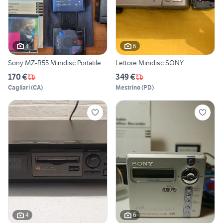
4
6
Sony MZ-R55 Minidisc Portatile
Lettore Minidisc SONY
170 €
349 €
Cagliari
(
CA
)
Mestrino
(
PD
)
4
6