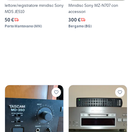
lettore/registratore minidisc Sony
Minidisc Sony MZ-N707 con
MDS JE510
accessori
50 €
300 €
Porto Mantovano
(
MN
)
Bergamo
(
BG
)