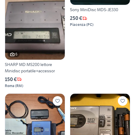
Sony MiniDisc MDS-JE330
250 €
Piacenza
(
PC
)
6
SHARP MD MS200 lettore
Minidisc portatile+accessor
150 €
Roma
(
RM
)