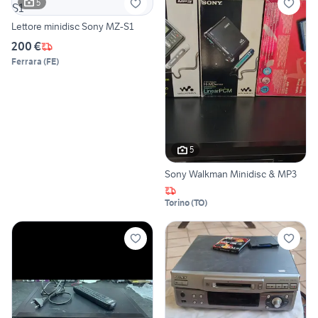
5
Lettore minidisc Sony MZ-S1
200 €
Ferrara
(
FE
)
5
Sony Walkman Minidisc & MP3
Torino
(
TO
)