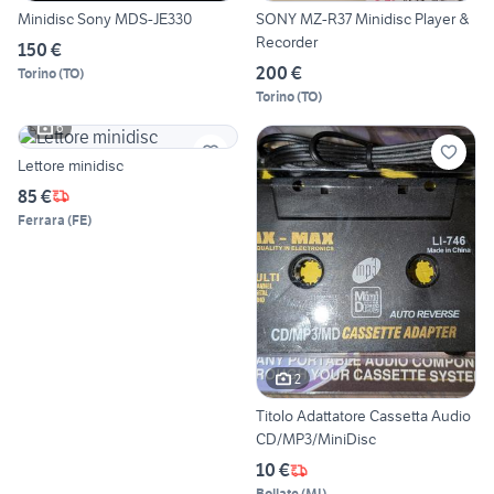
Minidisc Sony MDS-JE330
SONY MZ-R37 Minidisc Player &
Recorder
150 €
200 €
Torino
(
TO
)
Torino
(
TO
)
6
Lettore minidisc
85 €
Ferrara
(
FE
)
2
Titolo Adattatore Cassetta Audio
CD/MP3/MiniDisc
10 €
Bollate
(
MI
)