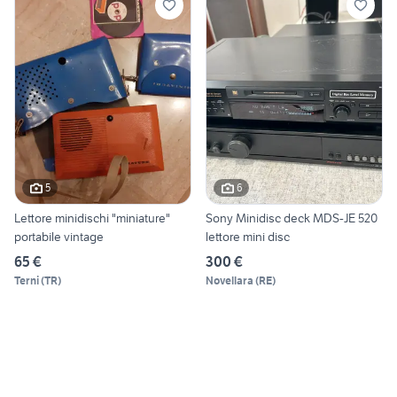
5
6
Lettore minidischi "miniature"
Sony Minidisc deck MDS-JE 520
portabile vintage
lettore mini disc
65 €
300 €
Terni
(
TR
)
Novellara
(
RE
)