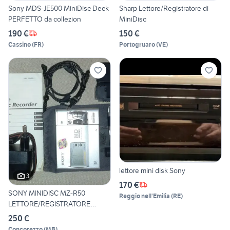
Sony MDS-JE500 MiniDisc Deck
Sharp Lettore/Registratore di
PERFETTO da collezion
MiniDisc
190 €
150 €
Cassino
(
FR
)
Portogruaro
(
VE
)
lettore mini disk Sony
3
170 €
SONY MINIDISC MZ-R50
Reggio nell'Emilia
(
RE
)
LETTORE/REGISTRATORE
DIGITALE
250 €
Concorezzo
(
MB
)