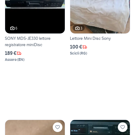
6
3
SONY MDS-JE330 lettore
Lettore Mini Disc Sony
registratore miniDisc
100 €
189 €
Scicli
(
RG
)
Assoro
(
EN
)