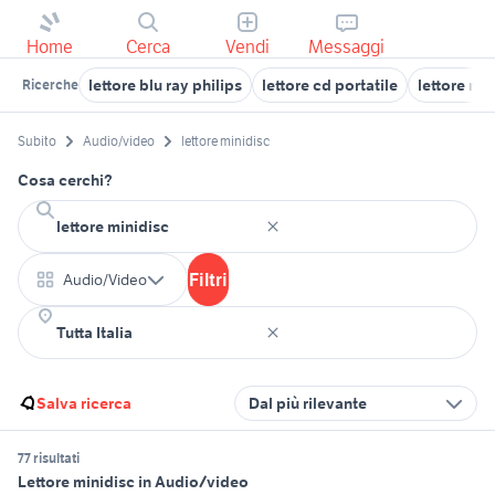
Home
Cerca
Vendi
Messaggi
lettore blu ray philips
lettore cd portatile
lettore mp
Ricerche
Subito
Audio/video
lettore minidisc
Cosa cerchi?
Filtri
Audio/Video
Salva ricerca
Dal più rilevante
77 risultati
Lettore minidisc in Audio/video