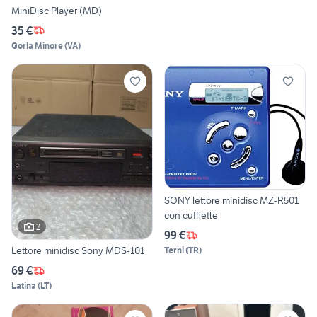
MiniDisc Player (MD)
35 €
Gorla Minore
(
VA
)
SONY lettore minidisc MZ-R501
con cuffiette
2
99 €
Lettore minidisc Sony MDS-101
Terni
(
TR
)
69 €
Latina
(
LT
)