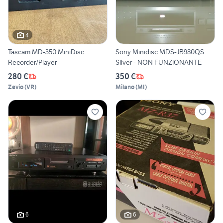
4
Tascam MD-350 MiniDisc
Sony Minidisc MDS-JB980QS
Recorder/Player
Silver - NON FUNZIONANTE
280 €
350 €
Zevio
(
VR
)
Milano
(
MI
)
6
6