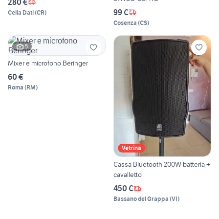
280 €
99 €
Cella Dati
(
CR
)
Cosenza
(
CS
)
5
Mixer e microfono Beringer
60 €
Roma
(
RM
)
Vetrina
Cassa Bluetooth 200W batteria +
cavalletto
450 €
Bassano del Grappa
(
VI
)