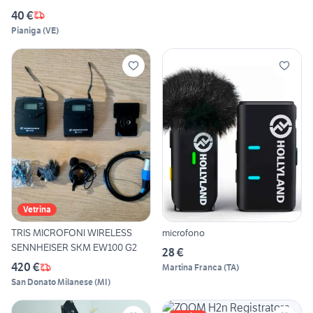
40 €
Pianiga
(
VE
)
Vetrina
TRIS MICROFONI WIRELESS
microfono
SENNHEISER SKM EW100 G2
28 €
420 €
Martina Franca
(
TA
)
San Donato Milanese
(
MI
)