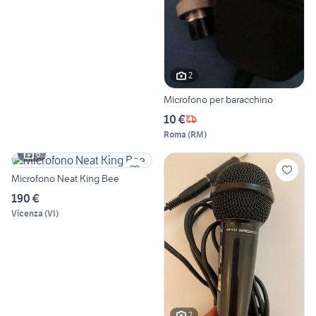
2
Microfono per baracchino
10 €
Roma
(
RM
)
6
Microfono Neat King Bee
190 €
Vicenza
(
VI
)
2