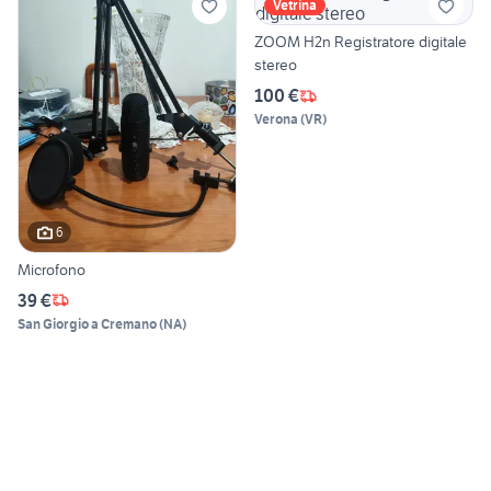
Vetrina
ZOOM H2n Registratore digitale
stereo
100 €
Verona
(
VR
)
6
Microfono
39 €
San Giorgio a Cremano
(
NA
)