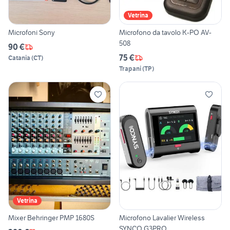
Vetrina
Microfoni Sony
Microfono da tavolo K-PO AV-
508
90 €
75 €
Catania
(
CT
)
Trapani
(
TP
)
Vetrina
Mixer Behringer PMP 1680S
Microfono Lavalier Wireless
SYNCO G3PRO