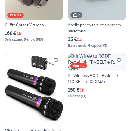
2
Vetrina
Cuffie Corsair Virtuoso
Anello per evitare rotolamento
microfono
160 €
25 €
Selvazzano Dentro
(
PD
)
Bassano del Grappa
(
VI
)
Vetrina
Kit Wireless RØDE RødeLink
(TX-BELT + RX-CAM)
150 €
Firenze
(
FI
)
Microfoni karaoke wireless 25 mt