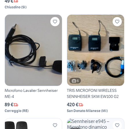
49 €
Chiusdino
(
SI
)
6
Microfono Lavalier Sennheiser
TRIS MICROFONI WIRELESS
ME-4
SENNHEISER SKM EW100 G2
89 €
420 €
Correggio
(
RE
)
San Donato Milanese
(
MI
)