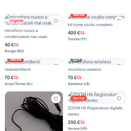
Vetrina
Urgente
kit home studio completo
microfono nuovo a
400 €
condensatore mai usato
Treviso
(
TV
)
40 €
Rovigo
(
RO
)
4
Vetrina
ricetrasmittenti
microfono wireless
70 €
70 €
Acqui Terme
(
AL
)
Galatone
(
LE
)
Vetrina
ZOOM H6 Registratore digitale
stereo
200 €
Verona
(
VR
)