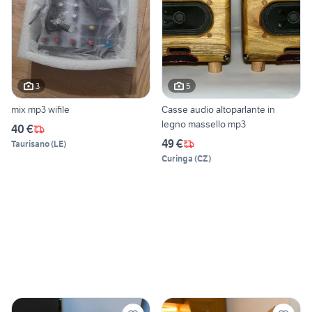
3
5
mix mp3 wifile
Casse audio altoparlante in
legno massello mp3
40 €
49 €
Taurisano
(
LE
)
Curinga
(
CZ
)