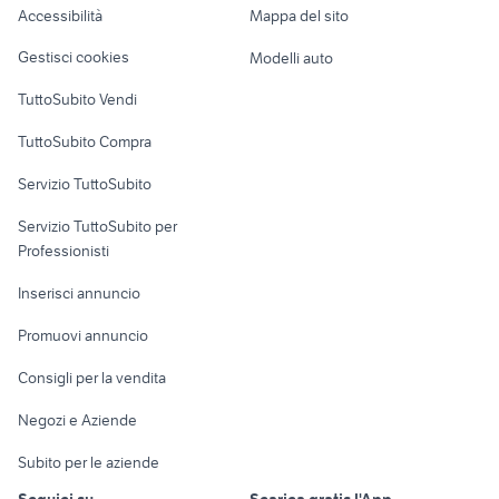
Accessibilità
Mappa del sito
Loft, mansarde e
Veicoli commerciali
altro
Gestisci cookies
Modelli auto
Case vacanza
TuttoSubito Vendi
Uffici e Locali
TuttoSubito Compra
commerciali
Servizio TuttoSubito
elettronica
per la casa e la
sports e hobby
Servizio TuttoSubito per
persona
Informatica
Animali
Professionisti
Arredamento e
Console e
Accessori per
Casalinghi
Inserisci annuncio
Videogiochi
animali
Elettrodomestici
Promuovi annuncio
Audio/Video
Musica e Film
Giardino e Fai da te
Consigli per la vendita
Fotografia
Libri e Riviste
Abbigliamento e
Negozi e Aziende
Telefonia
Strumenti Musicali
Accessori
Subito per le aziende
Sports
Tutto per i bambini
Seguici su
Scarica gratis l'App