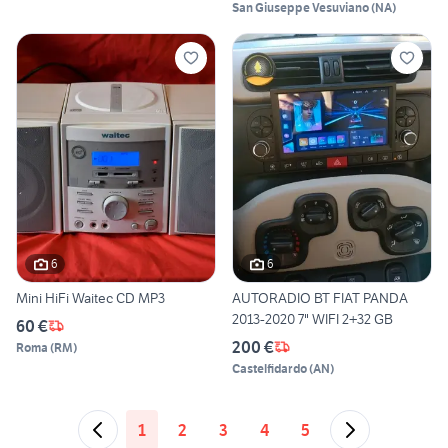
San Giuseppe Vesuviano
(
NA
)
6
6
Mini HiFi Waitec CD MP3
AUTORADIO BT FIAT PANDA
2013-2020 7" WIFI 2+32 GB
60 €
200 €
Roma
(
RM
)
Castelfidardo
(
AN
)
1
2
3
4
5