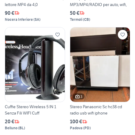
lettore MP4 da 4,0
MP3/MP4/RADIO per auto, wifi,
90 €
50 €
Nocera Inferiore
(
SA
)
Termoli
(
CB
)
3
Cuffie Stereo Wireless 5 IN 1
Stereo Panasonic Sc hc38 cd
Senza Fili WIFI Cuff
radio usb wifi iphone
20 €
100 €
Belluno
(
BL
)
Padova
(
PD
)