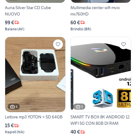
Auna Silver Star CD Cube
Multimedia center wifi mvix
NUOVO
mx760HD
99 €
60 €
Baiano
(
AV
)
Brindisi
(
BR
)
4
5
Lettore mp3 YOTON + SD 64GB
SMART TV BOX 8K ANDROID 12
WIFI 5G CON 8GB DI RAM
15 €
40 €
Napoli
(
NA
)