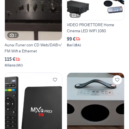
4
VIDEO PROIETTORE Home
Cinema LED WIFI 1080
2
99 €
Auna iTuner con CD Web/DAB+/
Bari
(
BA
)
FM Wifi e Ethernet
115 €
Milano
(
MI
)