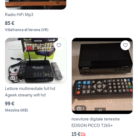
Radio HiFi Mp3
85 €
Villafranca di Verona
(
VR
)
5
Lettore multimediale full hd
4geek streamy wifi hd
99 €
3
Messina
(
ME
)
ricevitore digitale terrestre
EDISON PICCO T265+
15 €