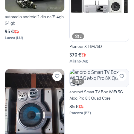
autoradio android 2 din da 7" 4gb
64 gb
95 €
2
Lucca
(
LU
)
Pioneer X-HM76D
370 €
Milano
(
MI
)
2
android Smart TV Box WiFi 5G
Mxq Pro 8K Quad Core
35 €
Potenza
(
PZ
)