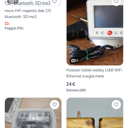
3
micro HiFi majestic dab. CD .
bluetooth. SD mo3
Foggia
(
FG
)
6
Hubster Uebbi webby U&B WiFi
Ethernet sveglia mete
24 €
Genova
(
GE
)