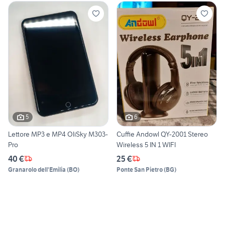
5
6
Lettore MP3 e MP4 OliSky M303-
Cuffie Andowl QY-2001 Stereo
Pro
Wireless 5 IN 1 WIFI
40 €
25 €
Granarolo dell'Emilia
(
BO
)
Ponte San Pietro
(
BG
)