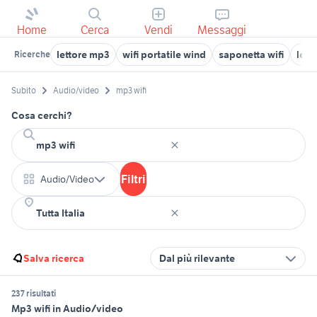
Home
Cerca
Vendi
Messaggi
lettore mp3
wifi portatile wind
saponetta wifi
lett
Ricerche
Subito
Audio/video
mp3 wifi
Cosa cerchi?
Filtri
Audio/Video
Salva ricerca
Dal più rilevante
237 risultati
Mp3 wifi in Audio/video