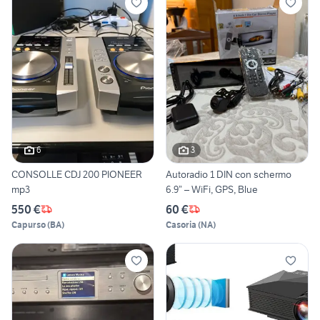
6
3
CONSOLLE CDJ 200 PIONEER
Autoradio 1 DIN con schermo
mp3
6.9” – WiFi, GPS, Blue
550 €
60 €
Capurso
(
BA
)
Casoria
(
NA
)