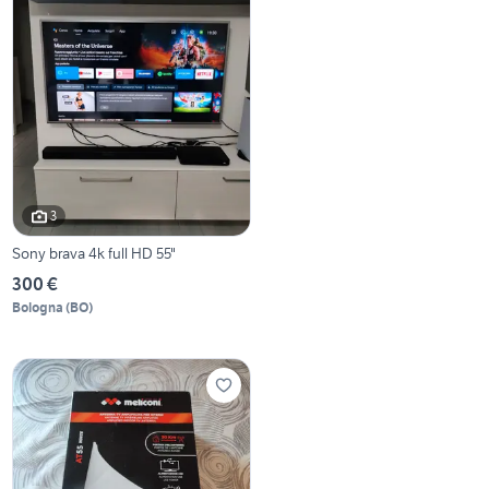
3
Sony brava 4k full HD 55"
300 €
Bologna
(
BO
)