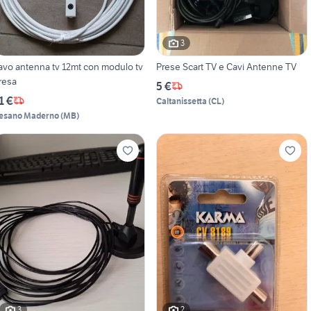
3
avo antenna tv 12mt con modulo tv
Prese Scart TV e Cavi Antenne TV
resa
5 €
1 €
Caltanissetta
(
CL
)
esano Maderno
(
MB
)
3
2