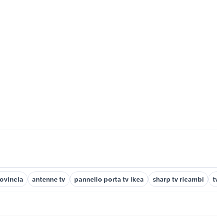
ovincia
antenne tv
pannello porta tv ikea
sharp tv ricambi
t