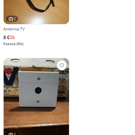
2
Antenna TV
8 €
Faenza
(
RA
)
3