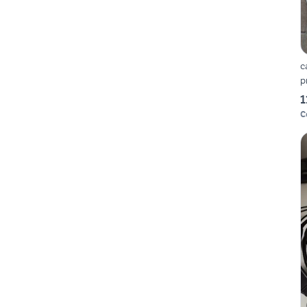
c
p
1
C