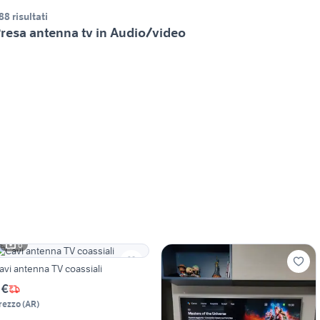
88 risultati
resa antenna tv in Audio/video
6
avi antenna TV coassiali
 €
rezzo
(
AR
)