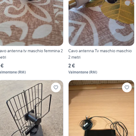
avo antenna tv maschio femmina 2
Cavo antenna Tv maschio maschio
etri
2 metri
 €
2 €
almontone
(
RM
)
Valmontone
(
RM
)