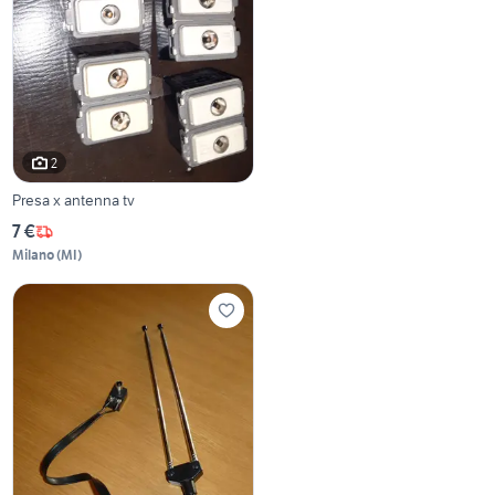
2
Presa x antenna tv
7 €
Milano
(
MI
)