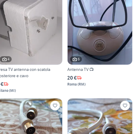
4
6
resa TV antenna con scatola
Antenna TV 📺
osteriore e cavo
20 €
 €
Roma
(
RM
)
ilano
(
MI
)