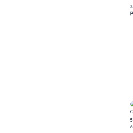
3
P
C
5
A