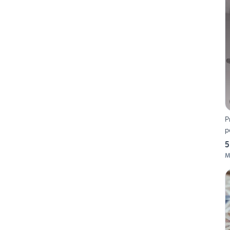
P
p
5
M