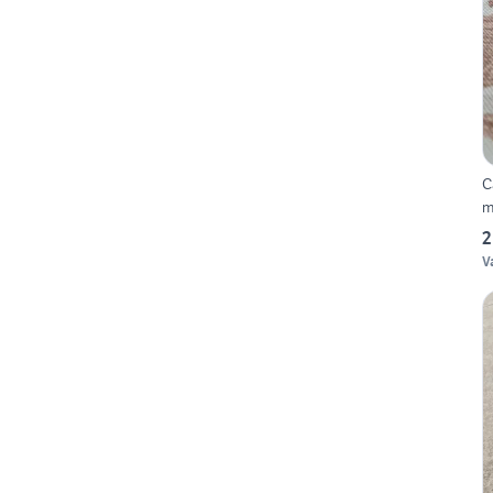
C
m
2
V