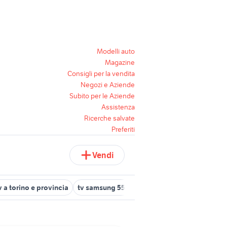
Modelli auto
Magazine
Consigli per la vendita
Negozi e Aziende
Subito per le Aziende
Assistenza
Ricerche salvate
Preferiti
Vendi
v a torino e provincia
tv samsung 55 pollici curvo
tv audio video