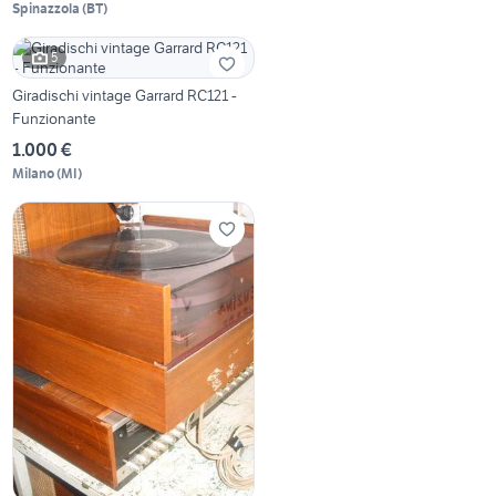
Spinazzola
(
BT
)
5
Giradischi vintage Garrard RC121 -
Funzionante
1.000 €
Milano
(
MI
)