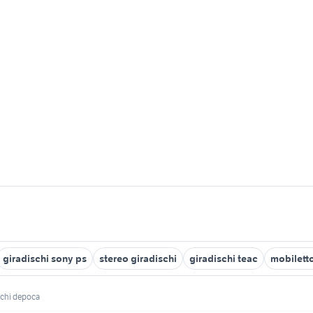
giradischi sony ps
stereo giradischi
giradischi teac
mobiletto
schi depoca