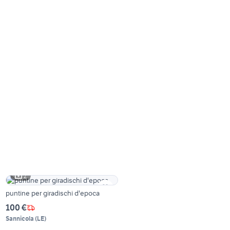
2
puntine per giradischi d'epoca
100 €
Sannicola
(
LE
)