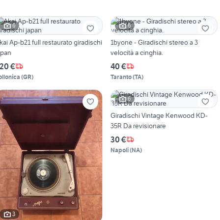
6
6
kai Ap-b21 full restaurato giradischi
1byone - Giradischi stereo a 3
apan
velocità a cinghia.
20 €
40 €
ollonica
(
GR
)
Taranto
(
TA
)
6
Giradischi Vintage Kenwood KD-
35R Da revisionare
30 €
Napoli
(
NA
)
3