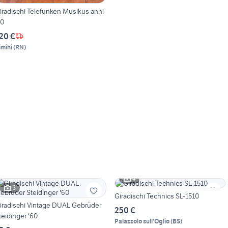
iradischi Telefunken Musikus anni
50
20 €
imini
(
RN
)
4
3
Giradischi Technics SL-1510
iradischi Vintage DUAL Gebrüder
250 €
Steidinger '60
Palazzolo sull'Oglio
(
BS
)