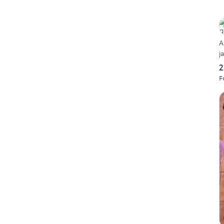
A
j
2
F