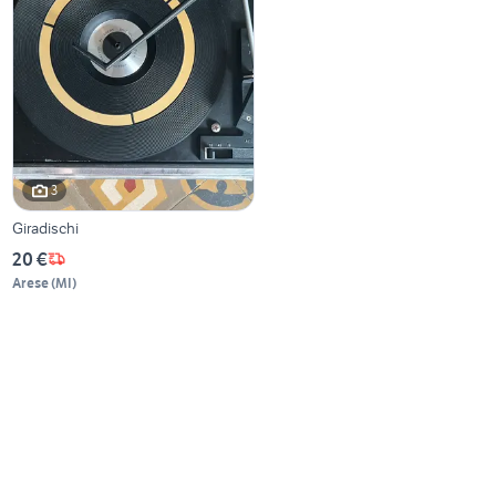
3
Giradischi
20 €
Arese
(
MI
)