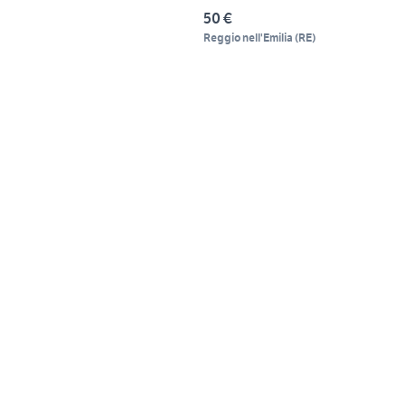
50 €
Reggio nell'Emilia
(
RE
)