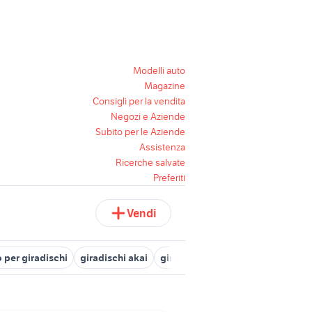
Modelli auto
Magazine
Consigli per la vendita
Negozi e Aziende
Subito per le Aziende
Assistenza
Ricerche salvate
Preferiti
Vendi
 per giradischi
giradischi akai
giradischi audio technica
girad