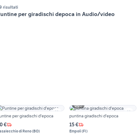
9 risultati
untine per giradischi depoca in Audio/video
2
untine per giradischi d'epoca
puntina giradischi d'epoca
0 €
15 €
asalecchio di Reno
(
BO
)
Empoli
(
FI
)