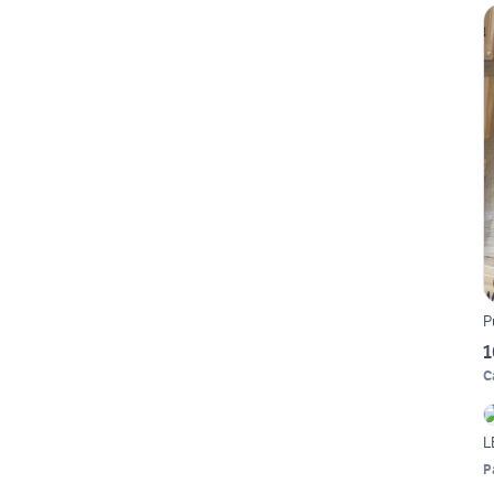
1
C
L
P