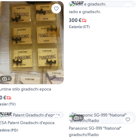
6
radio e giradischi.
300 €
Catania
(
CT
)
4
Puntine stilo giradischi epoca
0 €
asier
(
TV
)
4
4
ESA Patent Giradischi d'epoca
Panasonic SG-999 "National"
adova
(
PD
)
giradischi/Radio