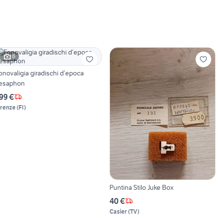
6
onovaligia giradischi d’epoca
esaphon
99 €
irenze
(
FI
)
Puntina Stilo Juke Box
40 €
Casier
(
TV
)