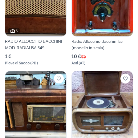
5
RADIO ALLOCCHIO BACCHINI
Radio Allocchio Bacchini 53
MOD. RADIALBA 549
(modello in scala)
1 €
10 €
Piove di Sacco
(
PD
)
Asti
(
AT
)