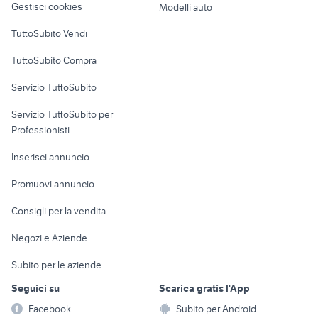
Gestisci cookies
Modelli auto
Case vacanza
TuttoSubito Vendi
Uffici e Locali
TuttoSubito Compra
commerciali
Servizio TuttoSubito
elettronica
per la casa e la
sports e hobby
Servizio TuttoSubito per
persona
Informatica
Animali
Professionisti
Arredamento e
Console e
Accessori per
Casalinghi
Inserisci annuncio
Videogiochi
animali
Elettrodomestici
Promuovi annuncio
Audio/Video
Musica e Film
Giardino e Fai da te
Consigli per la vendita
Fotografia
Libri e Riviste
Abbigliamento e
Negozi e Aziende
Telefonia
Strumenti Musicali
Accessori
Subito per le aziende
Sports
Tutto per i bambini
Seguici su
Scarica gratis l'App
Biciclette
Facebook
Subito per Android