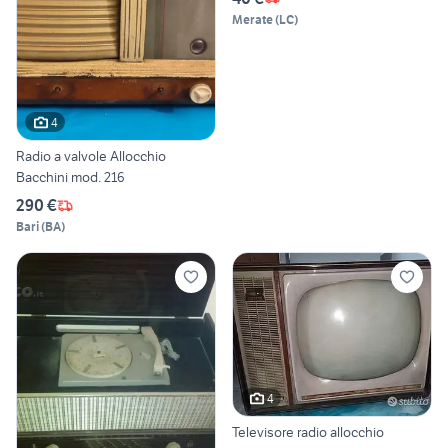
Merate
(
LC
)
4
Radio a valvole Allocchio
Bacchini mod. 216
290 €
Bari
(
BA
)
4
Televisore radio allocchio