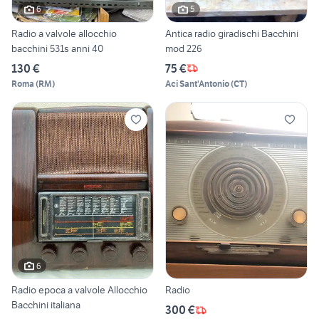
6
5
Radio a valvole allocchio
Antica radio giradischi Bacchini
bacchini 531s anni 40
mod 226
130 €
75 €
Roma
(
RM
)
Aci Sant'Antonio
(
CT
)
6
Radio epoca a valvole Allocchio
Radio
Bacchini italiana
300 €