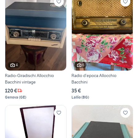
4
6
Radio-Giradischi Allocchio
Radio d’epoca Allocchio
Bacchini vintage
Bacchini
120 €
35 €
Genova
(
GE
)
Lallio
(
BG
)