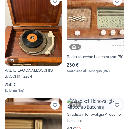
6
Radio allocchio bacchini anni '50
4
230 €
RADIO EPOCA ALLOCCHIO
Morciano di Romagna
(
RN
)
BACCHINI 226/F
250 €
Salerno
(
SA
)
6
Giradischi fonovaligia Allocchio
Bacchini
40 €