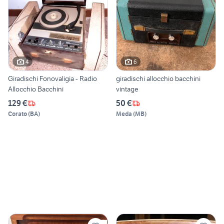
4
6
Giradischi Fonovaligia - Radio
giradischi allocchio bacchini
Allocchio Bacchini
vintage
129 €
50 €
Corato
(
BA
)
Meda
(
MB
)