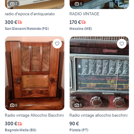
2
4
radio d'epoca d'antiquariato
RADIO VINTAGE
300 €
170 €
San Giovanni Rotondo
(
FG
)
Messina
(
ME
)
6
5
Radio vintage Allocchio Bacchini
Radio vintage allocchio bacchini
300 €
90 €
Bagnolo Mella
(
BS
)
Pistoia
(
PT
)