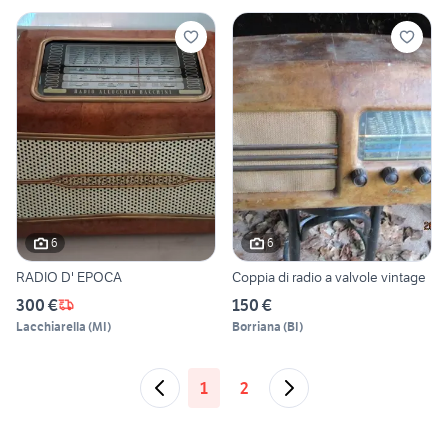
6
6
RADIO D' EPOCA
Coppia di radio a valvole vintage
300 €
150 €
Lacchiarella
(
MI
)
Borriana
(
BI
)
1
2