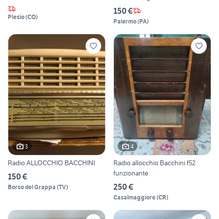
150 €
Plesio
(
CO
)
Palermo
(
PA
)
3
4
Radio ALLOCCHIO BACCHINI
Radio allocchio Bacchini f52
funzionante
150 €
250 €
Borso del Grappa
(
TV
)
Casalmaggiore
(
CR
)