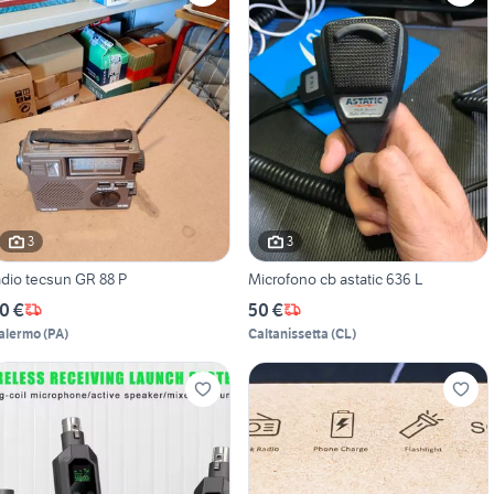
3
3
adio tecsun GR 88 P
Microfono cb astatic 636 L
0 €
50 €
alermo
(
PA
)
Caltanissetta
(
CL
)