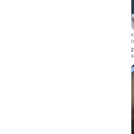
R
D
2
G