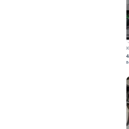
X
4
B