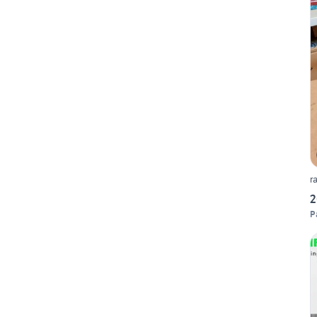
r
2
P