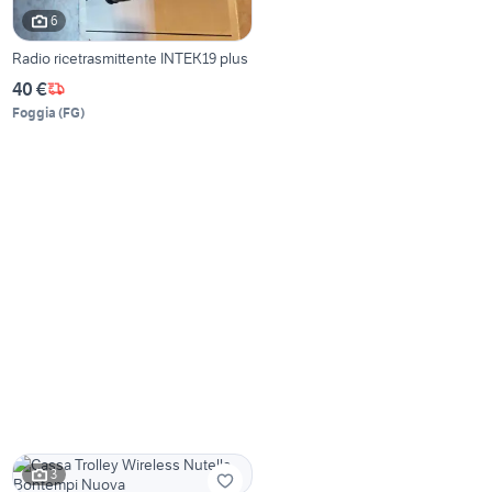
6
Radio ricetrasmittente INTEK19 plus
40 €
Foggia
(
FG
)
3