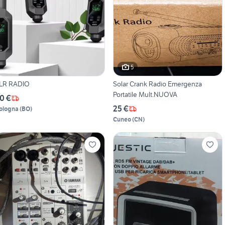
5
LR RADIO
Solar Crank Radio Emergenza
Portatile Mult.NUOVA
0 €
25 €
ologna
(
BO
)
Cuneo
(
CN
)