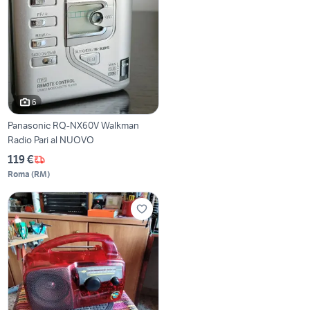
6
Panasonic RQ-NX60V Walkman
Radio Pari al NUOVO
119 €
Roma
(
RM
)