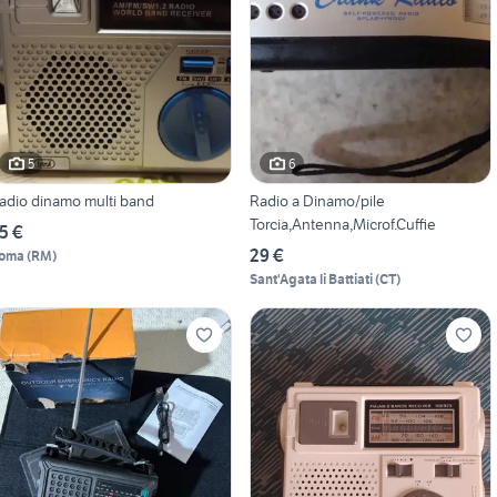
5
6
adio dinamo multi band
Radio a Dinamo/pile
Torcia,Antenna,Microf.Cuffie
5 €
29 €
oma
(
RM
)
Sant'Agata li Battiati
(
CT
)