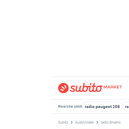
radio peugeot 208
r
Ricerche
simili
Subito
Audio/video
radio dinamo