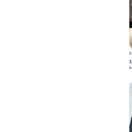
R
3
R