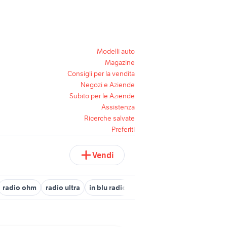
Modelli auto
Magazine
Consigli per la vendita
Negozi e Aziende
Subito per le Aziende
Assistenza
Ricerche salvate
Preferiti
Vendi
radio ohm
radio ultra
in blu radio
radio spagnole