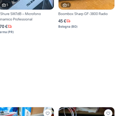
5
6
️ Shure SM7dB – Microfono
Boombox Sharp GF-3800 Radio
inamico Professional
45 €
70 €
Bologna
(
BO
)
arma
(
PR
)