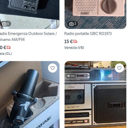
6
3
adio Emergenza Outdoor Solare /
Radio portatile GBC RD1973
inamo AM/FM
15 €
0 €
Venezia
(
VE
)
ela
(
CL
)