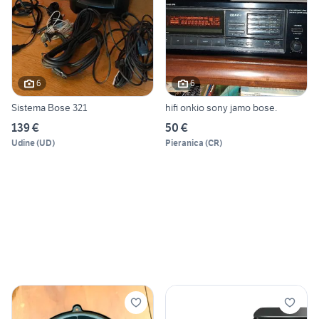
6
6
Sistema Bose 321
hifi onkio sony jamo bose.
139 €
50 €
Udine
(
UD
)
Pieranica
(
CR
)