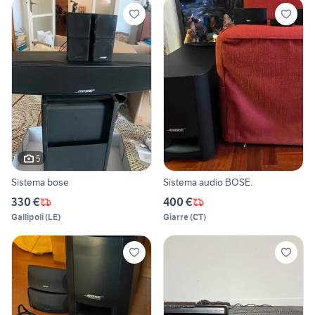
5
Sistema bose
Sistema audio BOSE.
330 €
400 €
Gallipoli
(
LE
)
Giarre
(
CT
)