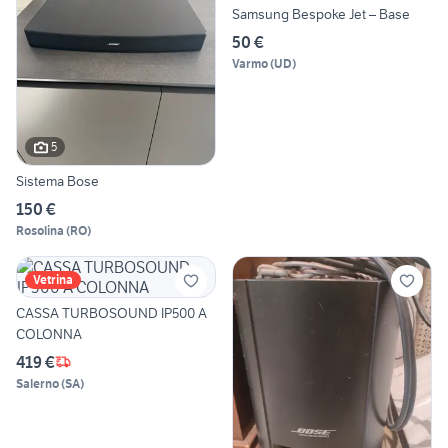
Samsung Bespoke Jet – Base
50 €
Varmo
(
UD
)
5
Sistema Bose
150 €
Rosolina
(
RO
)
Vetrina
CASSA TURBOSOUND IP500 A
COLONNA
419 €
Salerno
(
SA
)