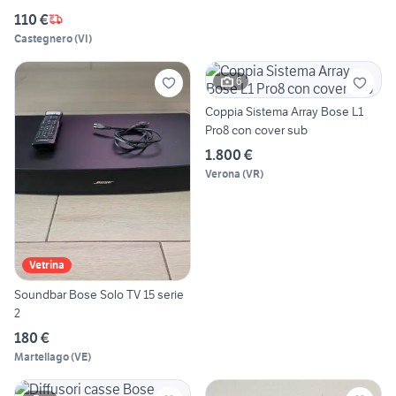
110 €
Castegnero
(
VI
)
6
Coppia Sistema Array Bose L1
Pro8 con cover sub
1.800 €
Verona
(
VR
)
Vetrina
Soundbar Bose Solo TV 15 serie
2
180 €
Martellago
(
VE
)