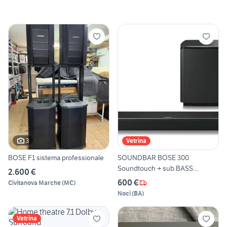
3
Vetrina
BOSE F1 sistema professionale
SOUNDBAR BOSE 300
Soundtouch + sub BASS
2.600 €
MODUL
600 €
Civitanova Marche
(
MC
)
Noci
(
BA
)
Vetrina