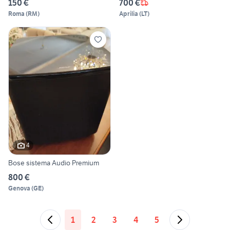
150 €
700 €
Roma
(
RM
)
Aprilia
(
LT
)
4
Bose sistema Audio Premium
800 €
Genova
(
GE
)
1
2
3
4
5