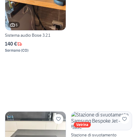
6
Sistema audio Bose 3.2.1
140 €
Sormano
(
CO
)
Vetrina
Stazione di svuotamento