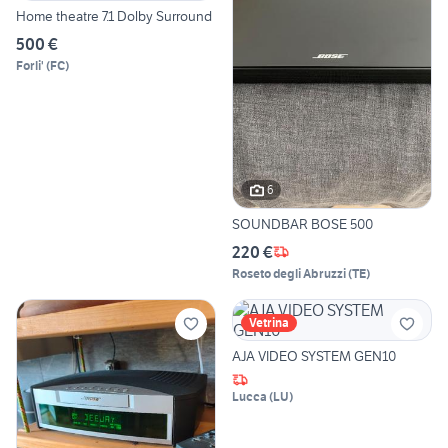
Home theatre 7.1 Dolby Surround
500 €
Forli'
(
FC
)
6
SOUNDBAR BOSE 500
220 €
Roseto degli Abruzzi
(
TE
)
Vetrina
AJA VIDEO SYSTEM GEN10
Lucca
(
LU
)