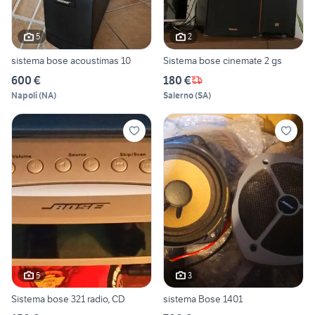
5
2
sistema bose acoustimas 10
Sistema bose cinemate 2 gs
600 €
180 €
Napoli
(
NA
)
Salerno
(
SA
)
5
3
Sistema bose 321 radio, CD
sistema Bose 1401