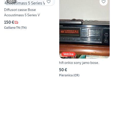
6
Diffusori casse Bose
Acoustimass 5 Series V
150 €
Calliano TN
(
TN
)
Vetrina
hifi onkio sony jamo bose.
50 €
Pieranica
(
CR
)