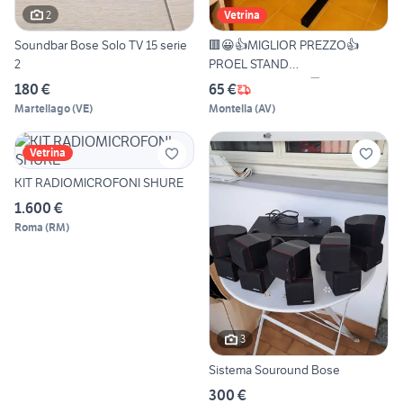
2
Vetrina
Soundbar Bose Solo TV 15 serie
🟥😀👍MIGLIOR PREZZO👍
2
PROEL STAND
REGOLABILI+SPD🚚
180 €
65 €
Martellago
(
VE
)
Montella
(
AV
)
Vetrina
KIT RADIOMICROFONI SHURE
1.600 €
Roma
(
RM
)
3
Sistema Souround Bose
300 €