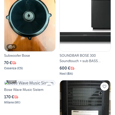
5
Subwoofer Bose
SOUNDBAR BOSE 300
Soundtouch + sub BASS
70 €
MODUL
600 €
Cosenza
(
CS
)
Noci
(
BA
)
5
Bose Wave Music Sistem
170 €
Milano
(
MI
)